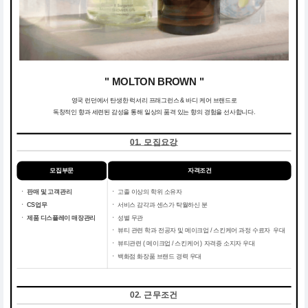
" MOLTON BROWN "
영국 런던에서 탄생한 럭셔리 프래그런스 & 바디 케어 브랜드로
독창적인 향과 세련된 감성을 통해 일상의 품격 있는 향의 경험을 선사합니다.
01. 모집요강
모집부문
자격조건
ㆍ
판매 및 고객관리
ㆍ
고졸 이상의 학위 소유자
ㆍ CS업무
ㆍ
서비스 감각과 센스가 탁월하신 분
ㆍ 제품 디스플레이 매장관리
ㆍ
성별 무관
ㆍ
뷰티 관련 학과 전공자 및 메이크업 / 스킨케어 과정 수료자 우대
ㆍ
뷰티관련 ( 메이크업 / 스킨케어 ) 자격증 소지자 우대
ㆍ
백화점 화장품 브랜드 경력 우대
02. 근무조건