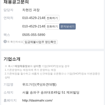
채용공고문의
담당자
차현진 과장
연락처
010-4529-2148
전화하기
010-4529-2148
전화하기
문자보내기
팩스
0505-055-5890
꼭 확인하세요
임금체불사업주 명단확인
기업소개
※ 혹시!
매장채용정보
와
상이한
기업(SHOP)정보일 경우
1.기존운영하는 매장외에 추가 운영하는 매장
2.기존매장을 철수하고 새롭게 신규매장을 오픈했으나 기업(SHOP)정보 미변경중인
상태
기업명
위드가인(주)(파견대행)
소재지
서울 송파구 송파대로49길 51 제퍼빌딩
홈페이지
http://dasimahr.com/