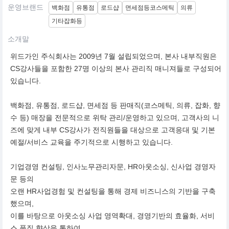
운영브랜드
백화점
유통점
로드샵
면세점등코스메틱
의류
기타잡화등
소개말
위드가인 주식회사는 2009년 7월 설립되었으며, 본사 내부직원은
CS강사들을 포함한 27명 이상의 본사 관리직 매니져들로 구성되어
있습니다.
백화점, 유통점, 로드샵, 면세점 등 판매직(코스메틱, 의류, 잡화, 향
수 등) 매장을 전문적으로 위탁 관리/운영하고 있으며, 고객사의 니
즈에 맞게 내부 CS강사가 전직원들을 대상으로 고객응대 및 기본
예절/서비스 교육을 주기적으로 시행하고 있습니다.
기업경영 컨설팅, 인사노무관리자문, HR아웃소싱, 신사업 경영자
문 등의
오랜 HR사업경험 및 컨설팅을 통해 경제 비즈니스의 기반을 구축
했으며,
이를 바탕으로 아웃소싱 사업 영역확대, 경영기반의 효율화, 서비
스 품질 향상을 통하여