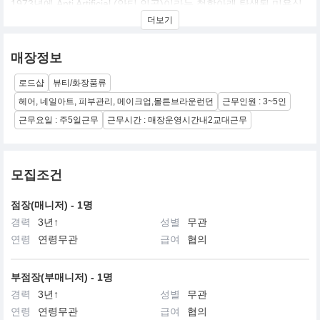
1973년에 Anti Artificial (안티 인공)이라는 철학아래 탄생된 미용실
로 당시 직접 미용실안에서 식물, 과일, 미네랄 추출물, 아로마 등으
더보기
로 제품을 제조했었습니다. 30년이 넘게 지난 오늘날에도 끈임없는
번창에도 불구하고 자연주의 철학은 굽히지 않고 있습니다. 세계 여
러나라 고급 호텔과 스파에서 몰튼 브라운의 제품을 만날 수 있습니
매장정보
다. 온몸의 웰빙을 추구하는 몰튼 브라운은 내적인 아름다움을 내츄
럴 테라피를 통해 외향으로 끌어내고 있습니다. 동물실험을 절대 하
로드샵
뷰티/화장품류
지 않고 자연성분만을 개발/사용하며 과다한 상품포장으로 환경을
헤어, 네일아트, 피부관리, 메이크업,몰튼브라운런던
근무인원 : 3~5인
더럽히지 않는 운영철학을 반드시 지키며 유럽에서 가장 도덕적인
화장품업체로도 인정을 받고 있습니다. 민감성 피부도 트러블없이
근무요일 : 주5일근무
근무시간 : 매장운영시간내2교대근무
사용할 수 있고 가장 자연적이고 자극없는 상품개발에 앞서고 있습
니다.
모집조건
점장(매니저) - 1명
경력
3년↑
성별
무관
연령
연령무관
급여
협의
부점장(부매니저) - 1명
경력
3년↑
성별
무관
연령
연령무관
급여
협의