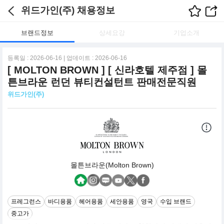
위드가인(주) 채용정보
브랜드정보
상세요강
기업소개
등록일 : 2026-06-16 | 업데이트 : 2026-06-16
[ MOLTON BROWN ] [ 신라호텔 제주점 ] 몰
튼브라운 런던 뷰티컨설턴트 판매전문직원
위드가인(주)
몰튼브라운(Molton Brown)
프레그런스
바디용품
헤어용품
세안용품
영국
수입 브랜드
중고가