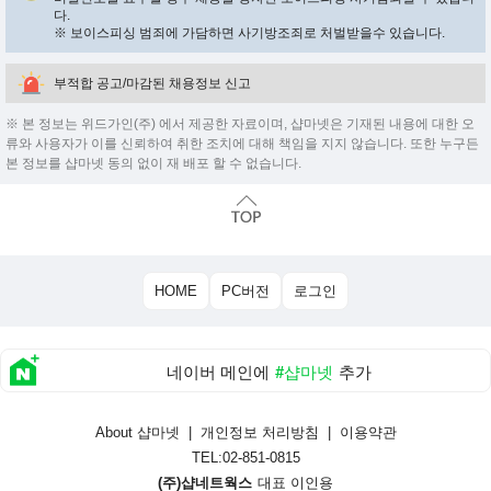
다.
※ 보이스피싱 범죄에 가담하면 사기방조죄로 처벌받을수 있습니다.
부적합 공고/마감된 채용정보 신고
※ 본 정보는 위드가인(주) 에서 제공한 자료이며, 샵마넷은 기재된 내용에 대한 오
류와 사용자가 이를 신뢰하여 취한 조치에 대해 책임을 지지 않습니다. 또한 누구든
본 정보를 샵마넷 동의 없이 재 배포 할 수 없습니다.
HOME
PC버전
로그인
네이버 메인에
#샵마넷
추가
About 샵마넷
|
개인정보 처리방침
|
이용약관
TEL:02-851-0815
(주)샵네트웍스
대표 이인용