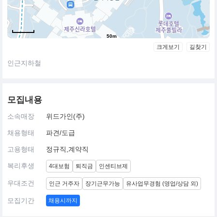
50m
크게보기
길찾기
인근지하철
모집내용
소속매장
위드가인(주)
채용형태
파견/도급
고용형태
정규직,계약직
복리후생
4대보험
퇴직금
인센티브제
우대조건
인근 거주자
장기근무가능
유사업무경험 (영업/상담 외)
모집기간
채용시까지