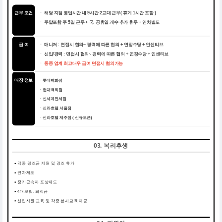
근무 조건
ㆍ 해당 지점 영업시간 내 9시간 2교대 근무( 휴게 1시간 포함 )
ㆍ 주말포함 주 5일 근무 + 국. 공휴일 개수 추가 휴무 + 연차별도
급 여
ㆍ 매니저 : 면접시 협의~ 경력에 따른 협의 + 연장수당 + 인센티브
ㆍ 신입/경력 : 면접시 협의~ 경력에 따른 협의 + 연장수당 + 인센티브
ㆍ 동종 업계 최고대우 급여 면접시 협의가능
매장 정보
ㆍ롯데백화점
ㆍ현대백화점
ㆍ신세계면세점
ㆍ신라호텔 서울점
ㆍ신라호텔 제주점 ( 신규오픈)
03. 복리후생
각종 경조금 지원 및 경조 휴가
연차제도
장기근속자 포상제도
4대보험, 퇴직금
신입사원 교육 및 각종 본사교육 제공