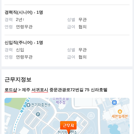
경력직(시니어) - 1명
경력
2년↑
성별
무관
연령
연령무관
급여
협의
신입직(주니어) - 1명
경력
신입
성별
무관
연령
연령무관
급여
협의
근무지정보
로드샵
> 제주
서귀포시
중문관광로72번길 75 신라호텔