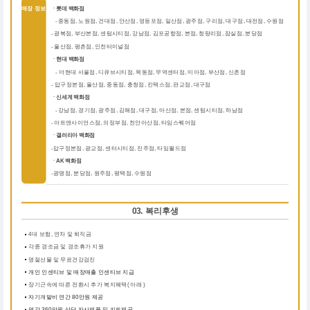
매장 정보
ㆍ롯데 백화점
중동점, 노원점, 건대점, 안산점, 영등포점, 일산점, 광주점, 구리점, 대구점, 대전점, 수원점
-
-
광복점, 부산본점, 센텀시티점, 강남점, 김포공항점, 본점, 청량리점, 잠실점, 분당점
-
울산점, 평촌점, 인천터미널점
ㆍ현대 백화점
더현대 서울점, 디큐브시티점, 목동점, 무역센터점, 미아점, 부산점, 신촌점
-
-
압구정본점, 울산점, 중동점, 충청점, 킨텍스점, 판교점, 대구점
ㆍ신세계 백화점
강남점, 경기점, 광주점, 김해점, 대구점, 마산점, 본점, 센텀시티점, 하남점
-
-
아트앤사이언스점, 의정부점, 천안아산점, 타임스퀘어점
ㆍ갤러리아 백화점
압구정본점, 광교점, 센터시티점, 진주점, 타임월드점
-
ㆍAK 백화점
광명점, 분당점, 원주점, 평택점, 수원점
-
03. 복리후생
4대 보험, 연차 및 퇴직금
각종 경조금 및 경조휴가 지원
명절선물 및 무료건강검진
개인 인센티브 및 매장매출 인센티브 지급
장기근속에 따른 전환시 추가 복지혜택( 아래 )
자기개발비 연간 80만원 제공
연간 360만원 상당 자사제품 및 키트제공