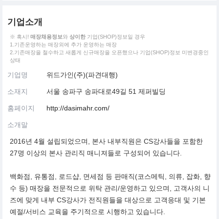
기업소개
※ 혹시!
매장채용정보
와
상이한
기업(SHOP)정보일 경우
1.기존운영하는 매장외에 추가 운영하는 매장
2.기존매장을 철수하고 새롭게 신규매장을 오픈했으나 기업(SHOP)정보 미변경중인
상태
기업명
위드가인(주)(파견대행)
소재지
서울 송파구 송파대로49길 51 제퍼빌딩
홈페이지
http://dasimahr.com/
소개말
2016년 4월 설립되었으며, 본사 내부직원은 CS강사들을 포함한
27명 이상의 본사 관리직 매니져들로 구성되어 있습니다.
백화점, 유통점, 로드샵, 면세점 등 판매직(코스메틱, 의류, 잡화, 향
수 등) 매장을 전문적으로 위탁 관리/운영하고 있으며, 고객사의 니
즈에 맞게 내부 CS강사가 전직원들을 대상으로 고객응대 및 기본
예절/서비스 교육을 주기적으로 시행하고 있습니다.