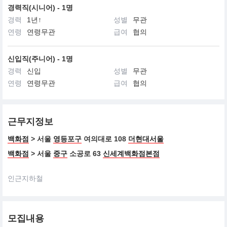
경력직(시니어) - 1명
경력
1년↑
성별
무관
연령
연령무관
급여
협의
신입직(주니어) - 1명
경력
신입
성별
무관
연령
연령무관
급여
협의
근무지정보
백화점
> 서울
영등포구
여의대로 108
더현대서울
백화점
> 서울
중구
소공로 63
신세계백화점본점
인근지하철
모집내용