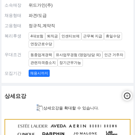
소속매장
위드가인(주)
채용형태
파견/도급
고용형태
정규직,계약직
복리후생
4대보험
퇴직금
인센티브제
근무복 지급
휴일수당
연장근로수당
우대조건
동종업계경력
유사업무경험 (영업/상담 외)
인근 거주자
관련자격증소지
장기근무가능
모집기간
채용시까지
상세요강
상세요강을 확대할 수 있습니다.