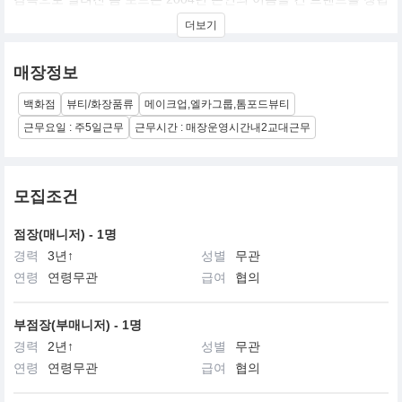
했습니다. ‘톰 포드 뷰티’는 제품력과 서비스 그리고 장인 정신을 다
더보기
양하게 갖춘 하이-엔드 뷰티 브랜드입니다. 톰 포드는 메이크업, 스
킨 케어 그리고 향수야말로 자신을 변화시킬 수 있는 최선의 방법이
며, 부드럽고 우아하게 또는 강렬하고 과감하게 본인의 가장 매력적
매장정보
이고 열정적인 모습을 표현하는 힘을 지녔다고 말합니다. 여성 개개
인에게 잠재된 아름다움과 보다 결점 없이 빛나는 피부, 매력적이고
백화점
뷰티/화장품류
메이크업,엘카그룹,톰포드뷰티
감각적인 컬러 표현을 위한 스킨 케어부터 메이크업 제품까지 다양
한 제품을 선보이고 있습니다. 또한 고귀한 원료를 사용한 ‘럭셔리
근무요일 : 주5일근무
근무시간 : 매장운영시간내2교대근무
향’으로 톰 포드만의 대담하고 센슈얼한 영감을 표현하며 진정한 ‘럭
셔리 뷰티’의 진수를 보여주고자 노력하고 있습니다. 2014년 한국에
첫 공식 매장을 오픈하며 하이-엔드 뷰티 브랜드로서 소비자들에게
사랑 받고 있습니다.
모집조건
점장(매니저) - 1명
경력
3년↑
성별
무관
연령
연령무관
급여
협의
부점장(부매니저) - 1명
경력
2년↑
성별
무관
연령
연령무관
급여
협의