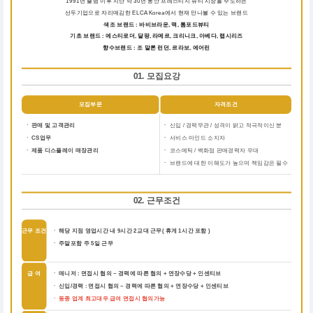
1991년 출범 이후 지난 약 30년 동안 프레스티지 뷰티 시장을 주도하는
선두기업으로 자리매김한 ELCA Korea에서 현재 만나볼 수 있는 브랜드
색조 브랜드 : 바비브라운, 맥, 톰포드뷰티
기초 브랜드 : 에스티로더, 달팡, 라메르, 크리니크, 아베다, 랩시리즈
향수브랜드 : 조 말론 런던, 르라보, 에어린
01. 모집요강
모집부문
자격조건
ㆍ 판매 및 고객관리
ㆍ
신입 / 경력무관 / 성격이 밝고 적극적이신 분
ㆍ CS업무
ㆍ
서비스 마인드 소지자
ㆍ 제품 디스플레이 매장관리
ㆍ
코스메틱 / 백화점 판매경력자 우대
ㆍ
브랜드에 대한 이해도가 높으며 책임감은 필수
02. 근무조건
근무 조건
ㆍ 해당 지점 영업시간 내 9시간 2교대 근무( 휴게 1시간 포함 )
ㆍ 주말포함 주 5일 근무
급 여
ㆍ 매니저 : 면접시 협의 ~ 경력에 따른 협의 + 연장수당 + 인센티브
ㆍ 신입/경력 : 면접시 협의 ~ 경력에 따른 협의 + 연장수당 + 인센티브
ㆍ 동종 업계 최고대우 급여 면접시 협의가능