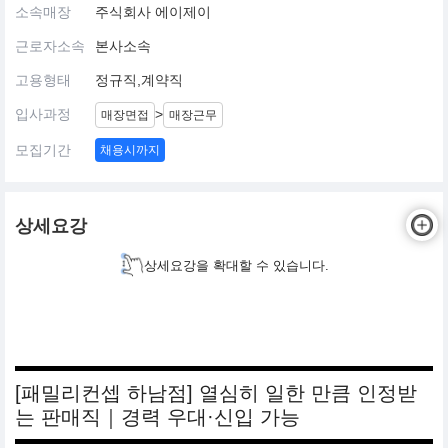
소속매장
주식회사 에이제이
Where Love Grows, Memories Last.
근로자소속
본사소속
함께 자는 즐거움, 평생 남는 행복한 기억
고용형태
정규직,계약직
침대는 단순한 가구가 아닙니다.
가족의 라이프스타일에 맞춘 특별한 공간이 되어야 합니다.
입사과정
>
매장면접
매장근무
아이들은 부모의 품에서 따뜻한 사랑을 배우고, 부모는 아이와 함께
하는 시간을 통해 더 깊은 행복을 느낍니다.
모집기간
채용시까지
그 소중한 순간을 더욱 특별하게 만드는 침대를 만듭니다.
상세요강
상세요강을 확대할 수 있습니다.
[패밀리컨셉 하남점] 열심히 일한 만큼 인정받
는 판매직｜경력 우대·신입 가능