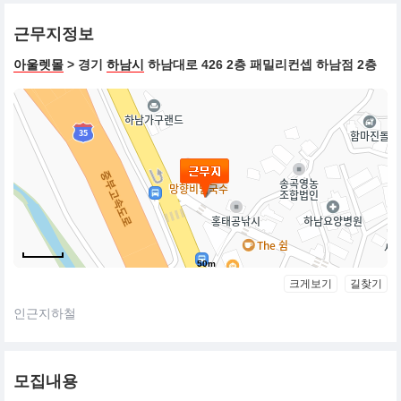
근무지정보
One.
안전한 패밀리컨셉
아울렛몰
> 경기
하남시
하남대로 426 2층 패밀리컨셉 하남점 2층
온 가족이 안심하고 사용할 수 있도록 인체에 유해한 물질을 사용하
지 않으며, 안전하고 검증된 환경 친화적인 자재를 엄선합니다
사람에게 안전 할 뿐만 아니라 지구와 환경에 이로운 자재를 사용함
으로써 안전한 품질과 지속 가능한 가치를 추구합니다.
Two.
커스텀마이징
기성화된 디자인에서 벗어나 패밀리침대, 트윈침대, 데이베드, 매트
리스까지 다양한 침대 카테고리를 제공하며,
디자인 · 색상 · 소재 · 사이즈 · 구성 요소까지 모두 원하는 대로 선
50m
택할 수 있도록 맞춤 제작이 가능합니다.
크게보기
길찾기
Three.
인근지하철
최고의 퀄리티
예리한 안목으로 트렌드 한 디자인 뿐 아니라 눈에 보이지 않는 내장
재, 하드웨어까지 30년이 넘는 장인들과 함께 최고의 퀄리티로 만들
모집내용
어나가려고 노력합니다.