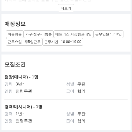
더보기
하루의 끝, 사랑하는 가족과 함께 편안하게 쉴 수 있는 공간.
아이는 엄마 아빠의 따뜻한 품속에서 포근한 꿈을 꾸고,
부모는 아이의 숨소리를 들으며 하루의 피로를 씻어냅니다.
매장정보
이 순간이야말로 우리가 꿈꾸던 가장 행복한 시간 아닐까요?
아울렛몰
가구/침구/리빙류
매트리스,저상형프레임
근무인원 : 1~3인
Sleep Safely, Dream Freely.
근무요일 : 주5일근무
근무시간 : 10:00~19:00
우리 가족을 위한 안전한 선택
패밀리컨셉은 두 아이를 키우는 엄마의 입장에서 생각하여, 내 가족
모집조건
이 쓸 수 없다면 누구에게도 권하지 않는다는 신념을 갖고 있습니다.
가족이 함께하는 시간을 더욱 특별하게 만들고자, 편안함과 안전성
점장(매니저) - 1명
을 최우선으로 고려하여 소재 하나하나 따져 가면서 우리 가족이 쓴
경력
3년↑
성별
무관
다는 마음가짐으로 침대를 디자인 하였습니다.
연령
연령무관
급여
협의
오코텍스 인증서
발암물질 시험 성적서
갤럭시 정품 인증서
경력직(시니어) - 1명
라돈·토론 테스트 성적서
경력
1년↑
성별
무관
연령
연령무관
급여
협의
One Bed, One Standard: Built for Families.
패밀리침대를 완성 하기 위한, 패밀리컨셉만의 기준