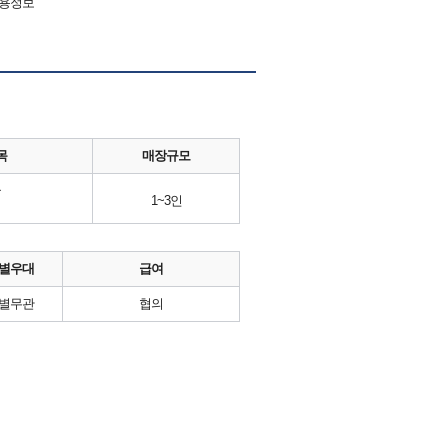
채용정보
목
매장규모
류
1~3인
별우대
급여
별무관
협의