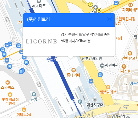
(주)라임트리
경기 수원시 팔달구 덕영대로 924
AK플라자AKTown점