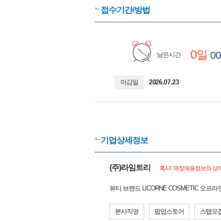
접수기간/방법
0일
00
남은시간
마감일
2026.07.23
기업상세정보
(주)라임트리
혹시! 매장채용정보와 상이
뷰티 브랜드 LICORNE COSMETIC 오프
본사직영
팝업스토어
스탭모