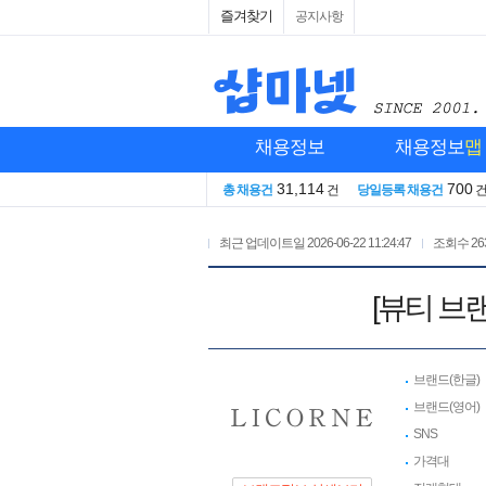
즐겨찾기
공지사항
채용정보
채용정보
맵
31,114
700
총 채용건
건
당일등록 채용건
최근 업데이트일
2026-06-22 11:24:47
조회수
26
[뷰티 브
브랜드(한글)
브랜드(영어)
SNS
가격대