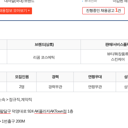
내셔널(국내) 브랜드
휴대전화
마감된 
1
채용정보 모아보기 +
진행중인 채용공고
건
브랜드(상호)
판매/서비스품
뷰티/화장품
리꼼 코스메틱
스킨케어
모집인원
경력
연령우대
성
2명
경력무관
연령무관
성
속 > 정규직,계약직
 팔달구
덕영대로 924
AK플라자AKTown점
1층
> 1번출구 200M