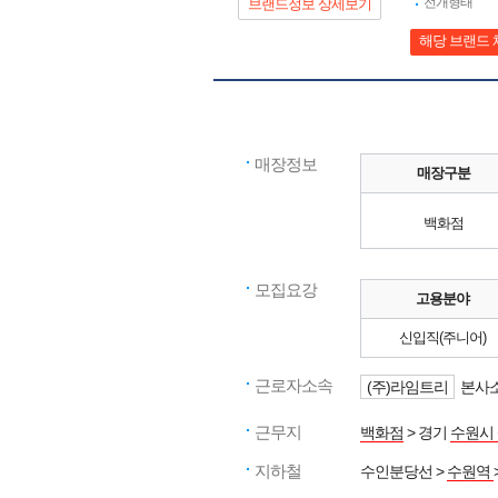
전개형태
브랜드정보 상세보기
해당 브랜드 
매장정보
매장구분
백화점
모집요강
고용분야
신입직(주니어)
근로자소속
(주)라임트리
본사소
근무지
백화점
> 경기
수원시
지하철
수인분당선 >
수원역