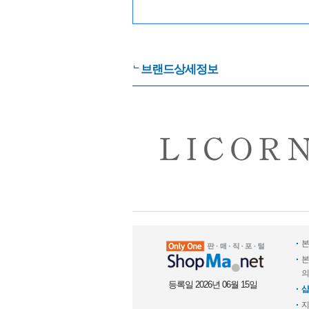
브랜드상세정보
본
본
의
등록일 2026년 06월 15일
샵
지