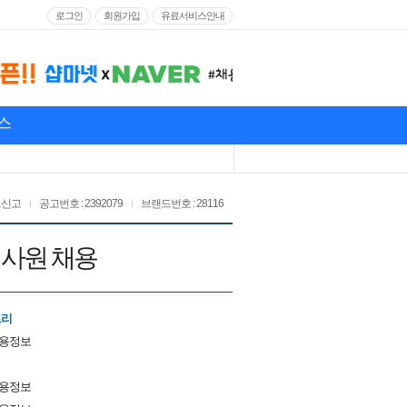
로그인
회원가입
유료서비스안내
스
고신고
공고번호 : 2392079
브랜드번호 : 28116
매사원 채용
트리
채용정보
채용정보