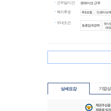
근무일/시간
로테이션 근무
복리후생
4대보험
인센티브
우대조건
유사
동종업계경력
(영업
기업상
상세요강