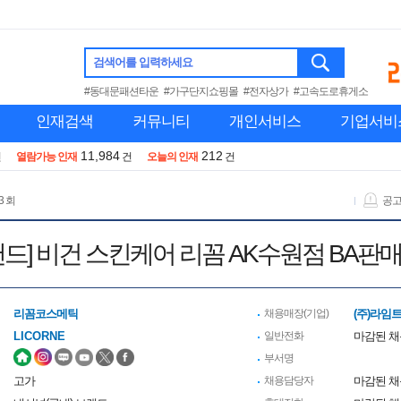
검색어를 입력하세요
#동대문패션타운
#가구단지쇼핑몰
#전자상가
#고속도로휴게소
인재검색
커뮤니티
개인서비스
기업서비
11,984
212
건
열람가능 인재
건
오늘의 인재
건
3 회
공
랜드] 비건 스킨케어 리꼼 AK수원점 BA판
리꼼코스메틱
채용매장(기업)
(주)라임
LICORNE
일반전화
마감된 
부서명
고가
채용담당자
마감된 