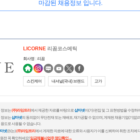
마감된 채용정보 입니다.
LICORNE
리꼼코스메틱
회사명 : 리꼼
스킨케어
내셔널(국내) 브랜드
고가
 정보는
(주)라임트리
에서 제공한 자료를 바탕으로
샵마넷
이(가) 편집 및 그 표현방법을 수정하
 정보는
샵마넷
의 동의없이 무단전재 또는 재배포, 재가공할 수 없으며, 게재된 채용기업(기업
 용도로 사용될 수 없습니다.
마넷
은(는)
(주)라임트리
에서 게재한 자료에 대한 오류와 사용자가 이를 신뢰하여 취한 조치에 
원전 꼭 확인하세요!
임금체불사업주 명단확인→