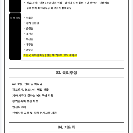
ㆍ 신입/경력 : 연봉 3,000만원 이상 ~ 경력에 따른 협의 + 연장수당 + 인센티브
ㆍ 동종 업계 최고대우 급여 면접시 협의가능
매장 정보
ㆍ서울권
ㆍ경기/인천권
ㆍ충청권
ㆍ대전권
ㆍ부산권
ㆍ대구권
ㆍ광주권
※전국 백화점 매장 ( 면접 후 거주지 고려 배치)※
03. 복리후생
4대 보험, 연차 및 퇴직금
경조휴가, 경조사비, 명절 선물
기타 사규에 준하는 복리후생 적용
장기근속자 포상 제도
인센티브제
신입사원 교육 및 각종 본사교육 제공
04. 지원처