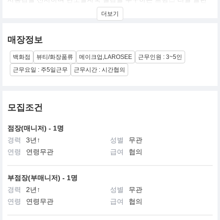
뷰티 브랜드입니다.
더보기
매장정보
백화점
뷰티/화장품류
메이크업,LAROSEE
근무인원 : 3~5인
근무요일 : 주5일근무
근무시간 : 시간협의
모집조건
점장(매니저) - 1명
경력
3년↑
성별
무관
연령
연령무관
급여
협의
부점장(부매니저) - 1명
경력
2년↑
성별
무관
연령
연령무관
급여
협의