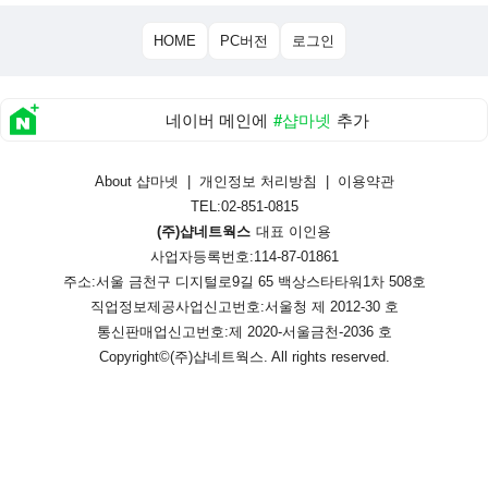
HOME
PC버전
로그인
네이버 메인에
#샵마넷
추가
About 샵마넷
|
개인정보 처리방침
|
이용약관
TEL:02-851-0815
(주)샵네트웍스
대표 이인용
사업자등록번호:114-87-01861
주소:서울 금천구 디지털로9길 65 백상스타타워1차 508호
직업정보제공사업신고번호:
서울청 제 2012-30 호
통신판매업신고번호:
제 2020-서울금천-2036 호
Copyright©
(주)샵네트웍스
. All rights reserved.