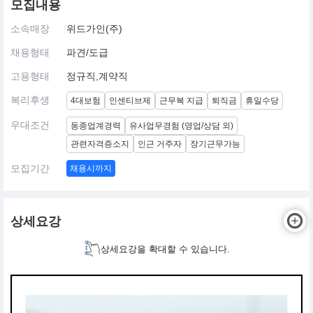
모집내용
소속매장
위드가인(주)
채용형태
파견/도급
고용형태
정규직,계약직
복리후생
4대보험
인센티브제
근무복 지급
퇴직금
휴일수당
우대조건
동종업계경력
유사업무경험 (영업/상담 외)
관련자격증소지
인근 거주자
장기근무가능
모집기간
채용시까지
상세요강
상세요강을 확대할 수 있습니다.