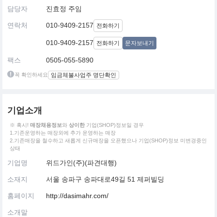
담당자
진효정 주임
연락처
010-9409-2157
전화하기
010-9409-2157
전화하기
문자보내기
팩스
0505-055-5890
꼭 확인하세요
임금체불사업주 명단확인
기업소개
※ 혹시!
매장채용정보
와
상이한
기업(SHOP)정보일 경우
1.기존운영하는 매장외에 추가 운영하는 매장
2.기존매장을 철수하고 새롭게 신규매장을 오픈했으나 기업(SHOP)정보 미변경중인
상태
기업명
위드가인(주)(파견대행)
소재지
서울 송파구 송파대로49길 51 제퍼빌딩
홈페이지
http://dasimahr.com/
소개말