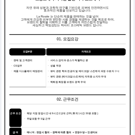
자연 유래 성분과 과학적 연구를 기반으로 피부에 안전하면서도
효과적인 제품을 선보이고 있습니다.
La Rosée 는 단순히 제품을 판매하는 것을 넘어
고객에게 건강한 피부와 편안한 사용 경험을 제공하는 것을 목표로 하며,
브랜드의 철학을 이해하고 이를 고객에게 자연스럽게 전달하는
세심하고 책임감있는 럭셔리 코스메틱 브랜드 입니다.
01. 모집요강
모집부문
자격조건
ㆍ 판매 및 고객관리
ㆍ
서비스 감각과 센스가 탁월하신 분
ㆍ CS업무
ㆍ
성별 무관
ㆍ 제품 디스플레이 매장관리
ㆍ
뷰티 관련 학과 전공자 및 메이크업/ 스킨케어 과정 수료자
우대
ㆍ
뷰티 관련 (메이크업/스킨케어) 자격증 소지자 우대
ㆍ
백화점 화장품 브랜드 경력 우대
02. 근무조건
근무 조건
ㆍ
해당 지점 영업시간 내 9시간 2교대 근무( 휴게 1시간 30분 포함 )
ㆍ
주말포함 주 5일 근무
급 여
ㆍ 매니저 : 면접시 협의 ~ 경력에 따른 협의 + 연장수당 + 인센티브