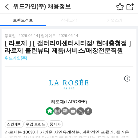
위드가인(주) 채용정보
브랜드정보
상세요강
기업소개
등록일 : 2026-06-14 | 업데이트 : 2026-06-14
[ 라로제 ] [ 갤러리아센터시티점/ 현대충청점 ]
라로제 클린뷰티 제품/서비스/매장전문직원
위드가인(주)
라로제(LAROSEE)
스킨케어
수입 브랜드
중저가
라로제는 100%에 가까운 자연유래성분, 과학적인 포뮬러, 즐거운
사용감을 선사하며 탄소발자국 절감을 추구하는 프랑스 리얼 클린