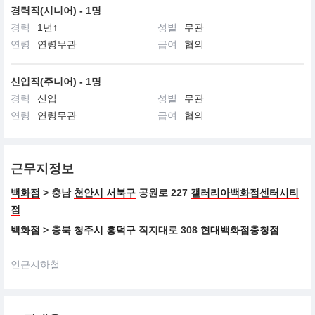
경력직(시니어) - 1명
경력
1년↑
성별
무관
연령
연령무관
급여
협의
신입직(주니어) - 1명
경력
신입
성별
무관
연령
연령무관
급여
협의
근무지정보
백화점
> 충남
천안시 서북구
공원로 227
갤러리아백화점센터시티
점
백화점
> 충북
청주시 흥덕구
직지대로 308
현대백화점충청점
인근지하철