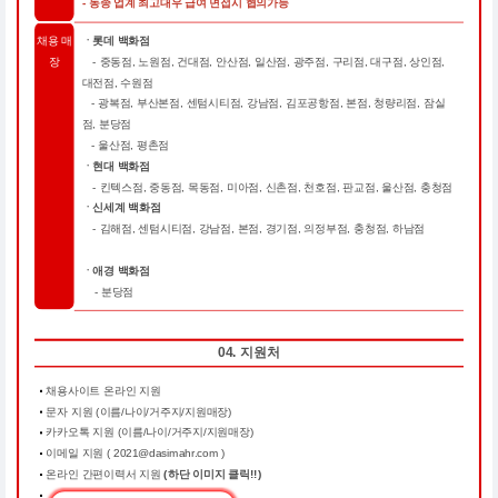
- 동종 업계 최고대우 급여 면접시 협의가능
채용 매
ㆍ롯데 백화점
장
- 중동점, 노원점, 건대점, 안산점, 일산점, 광주점, 구리점, 대구점, 상인점,
대전점, 수원점
- 광복점, 부산본점, 센텀시티점, 강남점, 김포공항점, 본점, 청량리점, 잠실
점, 분당점
- 울산점, 평촌점
ㆍ현대 백화점
- 킨텍스점, 중동점, 목동점, 미아점, 신촌점, 천호점, 판교점, 울산점, 충청점
ㆍ신세계 백화점
- 김해점, 센텀시티점, 강남점, 본점, 경기점, 의정부점, 충청점, 하남점
ㆍ애경 백화점
- 분당점
04. 지원처
채용사이트 온라인 지원
문자 지원 (이름/나이/거주지/지원매장)
카카오톡 지원 (이름/나이/거주지/지원매장)
이메일 지원 ( 2021@dasimahr.com )
온라인 간편이력서 지원
(하단 이미지 클릭!!)