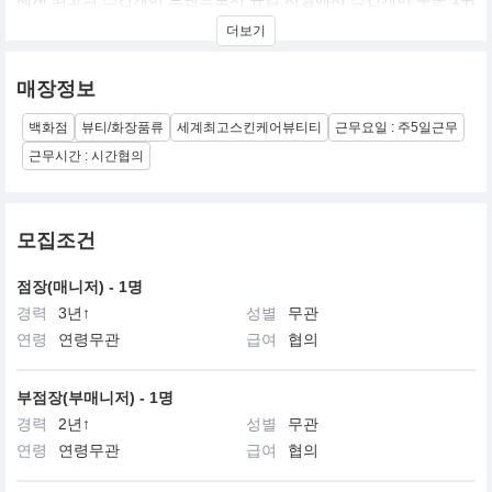
의 브랜드
더보기
매장정보
백화점
뷰티/화장품류
세계최고스킨케어뷰티티
근무요일 : 주5일근무
근무시간 : 시간협의
모집조건
점장(매니저) - 1명
경력
3년↑
성별
무관
연령
연령무관
급여
협의
부점장(부매니저) - 1명
경력
2년↑
성별
무관
연령
연령무관
급여
협의