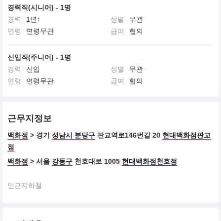
경력직(시니어) - 1명
경력
1년↑
성별
무관
연령
연령무관
급여
협의
신입직(주니어) - 1명
경력
신입
성별
무관
연령
연령무관
급여
협의
근무지정보
백화점
> 경기
성남시 분당구
판교역로146번길 20
현대백화점판교
점
백화점
> 서울
강동구
천호대로 1005
현대백화점천호점
인근지하철