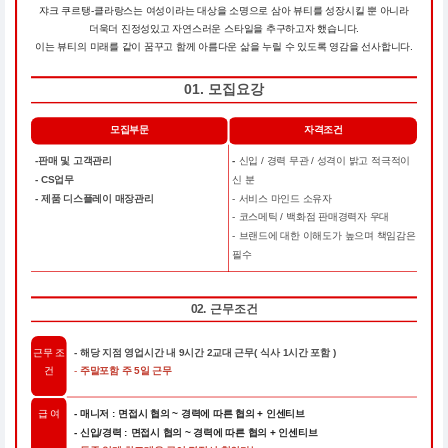
쟈크 쿠르탱-클라랑스는 여성이라는 대상을 소명으로 삼아 뷰티를 성장시킬 뿐 아니라
더욱더 진정성있고 자연스러운 스타일을 추구하고자 했습니다.
이는 뷰티의 미래를 같이 꿈꾸고 함께 아름다운 삶을 누릴 수 있도록 영감을 선사합니다.
01. 모집요강
모집부문
자격조건
-판매 및 고객관리
-
신입 / 경력 무관 / 성격이 밝고 적극적이
- CS업무
신 분
- 제품 디스플레이 매장관리
- 서비스 마인드 소유자
- 코스메틱 / 백화점 판매경력자 우대
- 브랜드에 대한 이해도가 높으며 책임감은
필수
02. 근무조건
근무 조
- 해당 지점 영업시간 내 9시간 2교대 근무( 식사 1시간 포함 )
건
-
주말포함 주 5일 근무
급 여
- 매니저 : 면접시 협의 ~ 경력에 따른 협의 + 인센티브
- 신입/경력 : 면접시 협의 ~ 경력에 따른 협의 + 인센티브