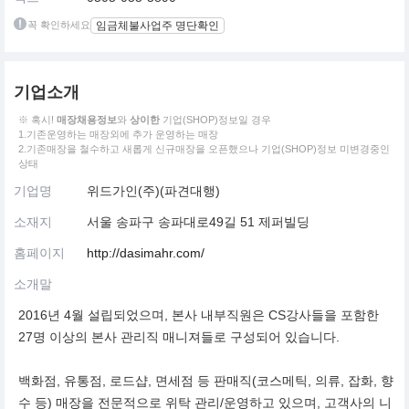
꼭 확인하세요
임금체불사업주 명단확인
기업소개
※ 혹시!
매장채용정보
와
상이한
기업(SHOP)정보일 경우
1.기존운영하는 매장외에 추가 운영하는 매장
2.기존매장을 철수하고 새롭게 신규매장을 오픈했으나 기업(SHOP)정보 미변경중인
상태
기업명
위드가인(주)(파견대행)
소재지
서울 송파구 송파대로49길 51 제퍼빌딩
홈페이지
http://dasimahr.com/
소개말
2016년 4월 설립되었으며, 본사 내부직원은 CS강사들을 포함한
27명 이상의 본사 관리직 매니져들로 구성되어 있습니다.
백화점, 유통점, 로드샵, 면세점 등 판매직(코스메틱, 의류, 잡화, 향
수 등) 매장을 전문적으로 위탁 관리/운영하고 있으며, 고객사의 니