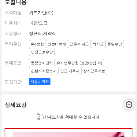
모집내용
소속매장
위드가인(주)
채용형태
파견/도급
고용형태
정규직,계약직
복리후생
4대보험
인센티브제
근무복 지급
퇴직금
휴일수당
연장근로수당
우대조건
동종업계경력
유사업무경험 (영업/상담 외)
관련자격증소지
인근 거주자
장기근무가능
모집기간
채용시까지
상세요강
상세요강을 확대할 수 있습니다.