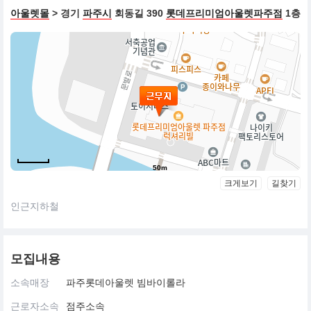
아울렛몰
> 경기
파주시
회동길 390
롯데프리미엄아울렛파주점
1층
50m
크게보기
길찾기
인근지하철
모집내용
소속매장
파주롯데아울렛 빔바이롤라
근로자소속
점주소속