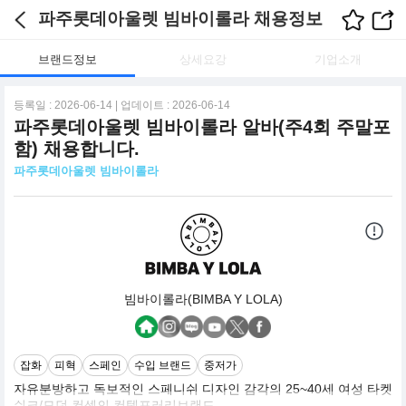
파주롯데아울렛 빔바이롤라 채용정보
브랜드정보
상세요강
기업소개
등록일 : 2026-06-14 | 업데이트 : 2026-06-14
파주롯데아울렛 빔바이롤라 알바(주4회 주말포
함) 채용합니다.
파주롯데아울렛 빔바이롤라
빔바이롤라(BIMBA Y LOLA)
잡화
피혁
스페인
수입 브랜드
중저가
자유분방하고 독보적인 스페니쉬 디자인 감각의 25~40세 여성 타켓
쉬크/모던 컨셉의 컨템포러리브랜드