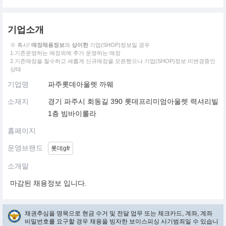
기업소개
※ 혹시!
매장채용정보
와
상이한
기업(SHOP)정보일 경우
1.기존운영하는 매장외에 추가 운영하는 매장
2.기존매장을 철수하고 새롭게 신규매장을 오픈했으나 기업(SHOP)정보 미변경중인
상태
기업명
파주롯데아울렛 까웨
소재지
경기 파주시 회동길 390 롯데프리미엄아울렛 력셔리빌
1층 빔바이롤라
홈페이지
운영브랜드
롯데gfr
소개말
마감된 채용정보 입니다.
채권추심을 명목으로 현금 수거 및 전달 업무 또는 체크카드, 계좌, 계좌
비밀번호를 요구할 경우 채용을 빙자한 보이스피싱 사기범죄일 수 있습니