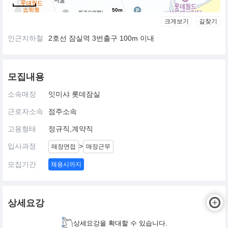
50m
크게보기
길찾기
인근지하철
2호선 잠실역 3번출구 100m 이내
모집내용
소속매장
잇미샤 롯데잠실
근로자소속
점주소속
고용형태
정규직,계약직
입사과정
>
매장면접
매장근무
모집기간
채용시까지
상세요강
상세요강을 확대할 수 있습니다.