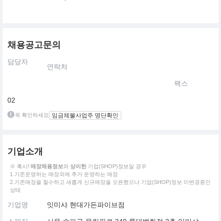
채용공고문의
담당자
연락처
팩스
02
꼭 확인하세요
임금체불사업주 명단확인
기업소개
※ 혹시!
매장채용정보
와
상이한
기업(SHOP)정보일 경우
1.기존운영하는 매장외에 추가 운영하는 매장
2.기존매장을 철수하고 새롭게 신규매장을 오픈했으나 기업(SHOP)정보 미변경중인
상태
기업명
잇미샤 현대가든파이브점