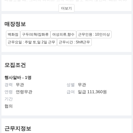
흐로 1945년, 제 2차 세계대전이 막 종전한 시점이었다.
더보기
매장정보
셀린느의 첫 사업은 아동용 맞춤 슈즈였고, 머지않아 그녀의 부티크
백화점
구두/피혁/잡화류
여성의류,향수
근무인원 : 10인이상
의 영향력이 파리 전역으로 뻗어 나가며 주요 고객들로부터 그들의
자녀를 위한 오뜨 꾸뛰르 슈즈 제작을 요청받았다. 셀린느는 슈즈 사
근무요일 : 주말 토,일 2일 근무
근무시간 : Shift근무
업의 성공을 발판 삼아 여성용 제품으로 사업 영역을 확장하기에 이
르렀다. 1960년도에는 처음으로 가죽 및 액세서리 제품 라인을 선보
였고, 그 뒤로 점진적인 성장을 이끌어내며 1968년에는 스포츠웨어
컬렉션까지 디자인했다. 바로 이 시점에 셀린느는 메종의 주요 정신
모집조건
으로 장인정신과 최고급 소재를 내세우며 ‘파리지앵 시크(Parisian
chic)’를 대표하는 브랜드로 자리잡았다.
행사알바 - 1명
경력
무관
성별
무관
연령
연령무관
급여
일급 111,360원
기간
오늘날 비비엔느 거리 16번지에 소재한 공방에서 이루어지는 작업
협의
을 통해 셀린느 고유의 정신이 한층 단단해 졌으며, 레디 투 웨어와
다양한 액세서리들이 조화를 이루며 완성된 오뜨 꾸뛰르 디자인들
은 셀린느가 선보이는 풀 실루엣 안에서 세심한 가능성들로 채워진
프랑스식 기교를 한껏 드러낸다.
근무지정보