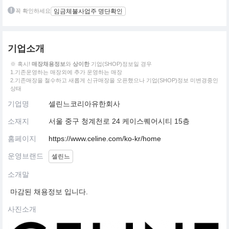
꼭 확인하세요
임금체불사업주 명단확인
기업소개
※ 혹시!
매장채용정보
와
상이한
기업(SHOP)정보일 경우
1.기존운영하는 매장외에 추가 운영하는 매장
2.기존매장을 철수하고 새롭게 신규매장을 오픈했으나 기업(SHOP)정보 미변경중인
상태
기업명
셀린느코리아유한회사
소재지
서울 중구 청계천로 24 케이스퀘어시티 15층
홈페이지
https://www.celine.com/ko-kr/home
운영브랜드
셀린느
소개말
마감된 채용정보 입니다.
사진소개