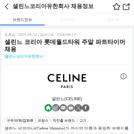
셀린느코리아유한회사 채용정보
브랜드정보
상세요강
기업소개
등록일 : 2026-06-12 | 업데이트 : 2026-06-12
셀린느 코리아 롯데월드타워 주말 파트타이머
채용
셀린느코리아유한회사
셀린느(CELINE)
구두/피혁/잡화류
프랑스
직진출 브랜드
고가
셀린느 비피아나(Celine Vipiana)가 자신의 이름과 동일한 브랜드를
내걸었을 때, 그녀의 나이는 고작 서른 살도 되지 않았다. 때는 바야