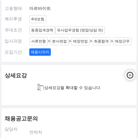
고용형태
아르바이트
복리후생
4대보험
우대조건
동종업계경력
유사업무경험 (영업/상담 외)
입사과정
>
>
>
>
서류전형
본사면접
매장면접
최종합격
매장근무
모집기간
채용시까지
상세요강
상세요강을 확대할 수 있습니다.
채용공고문의
담당자
연락처