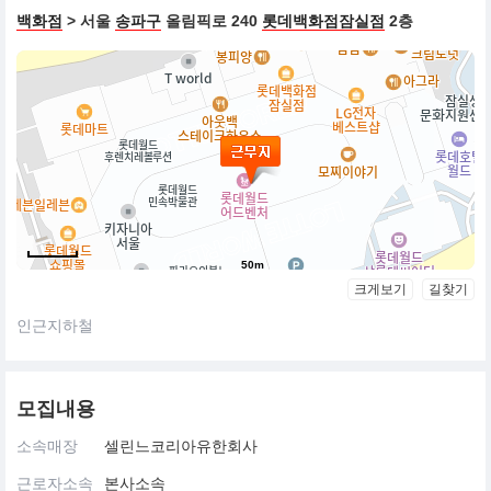
백화점
> 서울
송파구
올림픽로 240
롯데백화점잠실점
2층
셀린느는 창립자인 비피아나의 헤리티지를 기리는 뜻에서 1971년
이래 셀린느 메종의 상징이 되어온 ‘트리옹프’ 앰블럼을 새롭게 선보
이고 있으며, 이와 더불어 풀 실루엣으로 다양한 컬렉션을 선보이고
있다.
50m
크게보기
길찾기
인근지하철
모집내용
소속매장
셀린느코리아유한회사
근로자소속
본사소속