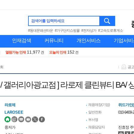
검색어를 입력하세요
#동대문패션타운
#가구단지쇼핑몰
#전자상가
#고속도로휴게소
인재검색
커뮤니티
개인서비스
기업서비
11,977
152
건
열람가능 인재
건
오늘의 인재
건
 회
공
원점/ 갤러리아광교점 ] 라로제 클린뷰티 B
라로제
채용매장(기업)
위드가인(
LAROSEE
일반전화
010-9409-2
부서명
중저가
채용담당자
진효정 주