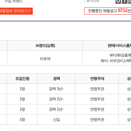
수입 브랜드
휴대전화
8712
채용정보 모아보기 +
진행중인 채용공고
건
브랜드(상호)
판매/서비스품
뷰티/화장품
라로제
헤어, 피부관리,LAR
모집인원
경력
연령우대
성
1명
경력 3년↑
연령무관
성
1명
경력 2년↑
연령무관
성
1명
경력 1년↑
연령무관
성
1명
신입
연령무관
성