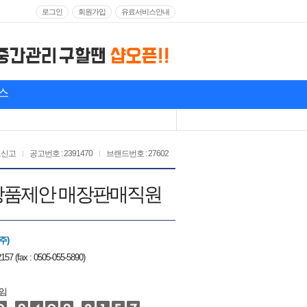
로그인
회원가입
유료서비스안내
스
고신고
공고번호 : 2391470
브랜드번호 : 27602
A/ 상품제안 매장판매직원
주)
157 (fax : 0505-055-5890)
임