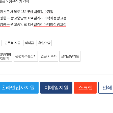
도급 > 정규직,계약직
 권선구
세화로 134
롯데백화점수원점
 영통구
광교중앙로 124
갤러리아백화점광교점
 영통구
광교중앙로 124
갤러리아백화점광교점
제
근무복 지급
퇴직금
휴일수당
업무경험
관련자격증소지
인근 거주자
장기근무가능
/상담 외)
온라인입사지원
이메일지원
스크랩
인쇄