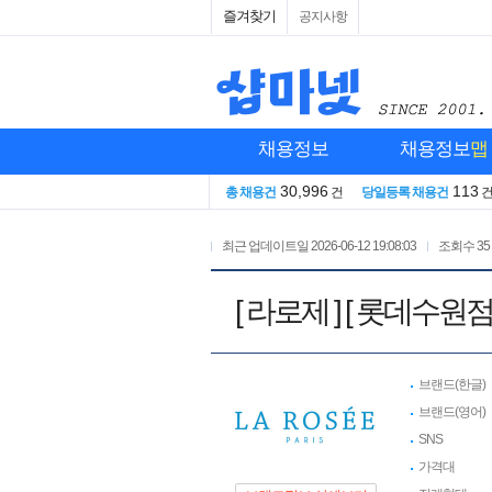
즐겨찾기
공지사항
채용정보
채용정보
맵
30,996
113
총 채용건
건
당일등록 채용건
최근 업데이트일
2026-06-12 19:08:03
조회수
35
[ 라로제 ] [ 롯데수
브랜드(한글)
브랜드(영어)
SNS
가격대