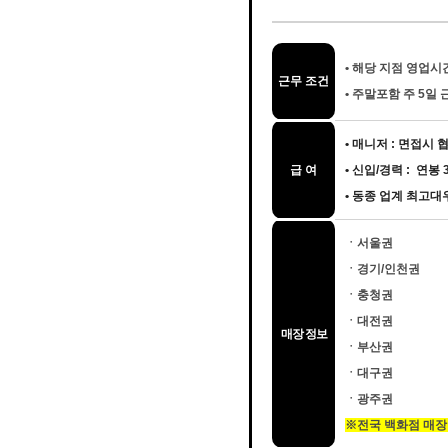
•
해당 지점 영업시간 
근무 조건
•
주말포함 주 5일 
• 매니저 : 면접시
급 여
• 신입/경력 : 연봉
• 동종 업계 최고
ㆍ서울권
ㆍ경기/인천권
ㆍ충청권
ㆍ대전권
매장 정보
ㆍ부산권
ㆍ대구권
ㆍ광주권
※전국 백화점 매장 