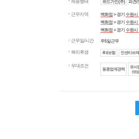
채용형태
위드가인(주)
파견/
근무지역
백화점
> 경기
수원시
백화점
> 경기
수원시
백화점
> 경기
수원시
근무일/시간
주5일근무
복리후생
4대보험
인센티브
우대조건
유사
동종업계경력
(영업