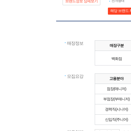
전개형태
브랜드정보 상세보기
해당 브랜드 
매장정보
매장구분
백화점
모집요강
고용분야
점장(매니저)
부점장(부매니저)
경력직(시니어)
신입직(주니어)