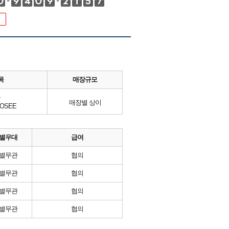
목
매장규모
류
매장별 상이
OSEE
별우대
급여
별무관
협의
별무관
협의
별무관
협의
별무관
협의