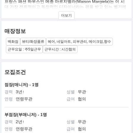
프랑스 패션 하우스인 메종 마르지엘라(Maison Margiela)는 이 시
대 가장 전위적이고 독창적인 디자이너라는 평을 받고 있는 벨기에
디자이너 마틴 마르지엘라(Martin Margiela)에 의해 1988년 설립됐
더보기
습니다. 남성성과 여성성이 융합되어 나타나는 메종 마르지엘라의
세계는 개념적이고, 불가사의하며, 신비롭고, 인습을 타파하는 모습
으로 보여지고 있습니다. 메종 마르지엘라의 현대적 우아함에 대한
매장정보
독특한 접근은 세계적으로 인정받고 있습니다. 2014년부터 크리에
이티브 디렉터를 맡고 있는 존 갈리아노는 마르지엘라의 코드에 자
백화점
뷰티/화장품류
헤어, 네일아트, 피부관리, 메이크업,향수
신의 시적 비전을 결합한 새로운 미학을 보여주고 있습니다.
근무요일 : 주5일근무
근무시간 : 시간협의
모집조건
점장(매니저) - 1명
경력
3년↑
성별
무관
연령
연령무관
급여
협의
부점장(부매니저) - 1명
경력
2년↑
성별
무관
연령
연령무관
급여
협의