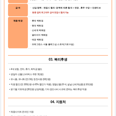
급 여
ㆍ 신입/경력 : 면접시 협의~경력에 따른 협의 + 연장 , 휴무 수당 + 인센티브
ㆍ 동종 업계 최고대우 급여 면접시 협의가능
채용 매장
ㆍ롯데 백화점
ㆍ현대 백화점
ㆍ신세계 백화점
ㆍ갤러리아 백화점
ㆍ애경 백화점
ㆍ프래그런스 서울 플래그십 스토어(가로수길)
03. 복리후생
4대 보험, 연차, 휴가, 퇴직금 별도
생일자 선물 (스타벅스 쿠폰 3만원)
유니폼, 유니화 (연 2회), 칭찬사원 (10만원)
직원 할인 (연 200만원 내 45% 할인가 적용), 명절선물 (추석, 설날 신세계상품권 10만원)
분기별 키트제공 (30만원 상당제품), 기타 경조사비 사규에 준하는 복리후생 적용
04. 지원처
채용사이트 온라인 지원