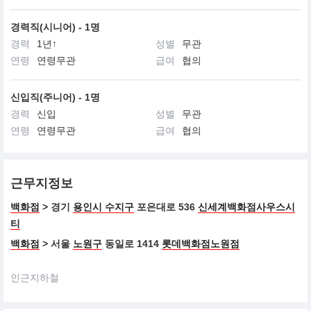
경력직(시니어) - 1명
경력
1년↑
성별
무관
연령
연령무관
급여
협의
신입직(주니어) - 1명
경력
신입
성별
무관
연령
연령무관
급여
협의
근무지정보
백화점
> 경기
용인시 수지구
포은대로 536
신세계백화점사우스시
티
백화점
> 서울
노원구
동일로 1414
롯데백화점노원점
인근지하철