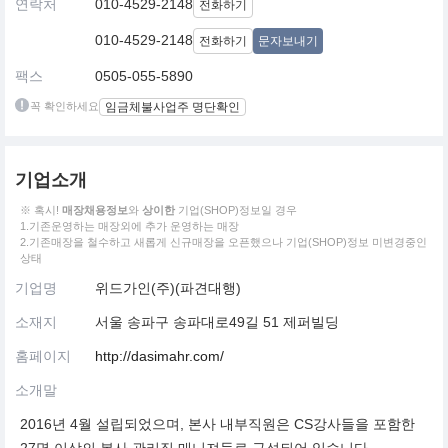
연락처
010-4529-2148
전화하기
010-4529-2148
전화하기
문자보내기
팩스
0505-055-5890
꼭 확인하세요
임금체불사업주 명단확인
기업소개
※ 혹시!
매장채용정보
와
상이한
기업(SHOP)정보일 경우
1.기존운영하는 매장외에 추가 운영하는 매장
2.기존매장을 철수하고 새롭게 신규매장을 오픈했으나 기업(SHOP)정보 미변경중인
상태
기업명
위드가인(주)(파견대행)
소재지
서울 송파구 송파대로49길 51 제퍼빌딩
홈페이지
http://dasimahr.com/
소개말
2016년 4월 설립되었으며, 본사 내부직원은 CS강사들을 포함한
27명 이상의 본사 관리직 매니져들로 구성되어 있습니다.