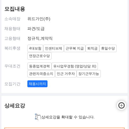
모집내용
소속매장
위드가인(주)
채용형태
파견/도급
고용형태
정규직,계약직
복리후생
4대보험
인센티브제
근무복 지급
퇴직금
휴일수당
연장근로수당
우대조건
동종업계경력
유사업무경험 (영업/상담 외)
관련자격증소지
인근 거주자
장기근무가능
모집기간
채용시까지
상세요강
상세요강을 확대할 수 있습니다.