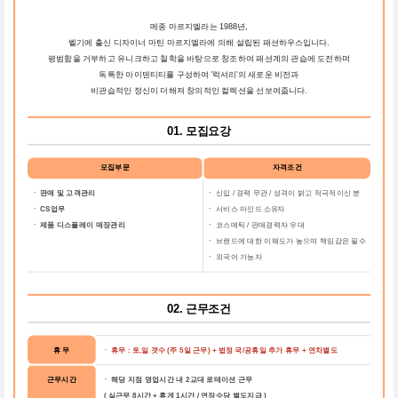
메종 마르지엘라는 1988년,
벨기에 출신 디자이너 마틴 마르지엘라에 의해 설립된 패션하우스입니다.
평범함을 거부하고 유니크하고 철학을 바탕으로 창조하여 패션계의 관습에 도전하며
독특한 아이덴티티를 구성하여 '럭셔리'의 새로운 비전과
비관습적인 정신이 더해져 창의적인 컬렉션을 선보여줍니다.
01. 모집요강
모집부문
자격조건
ㆍ 판매 및 고객관리
ㆍ
신입 / 경력 무관 / 성격이 밝고 적극적이신 분
ㆍ CS업무
ㆍ
서비스 마인드
소유자
ㆍ 제품 디스플레이 매장관리
ㆍ
코스메틱 / 판매경력자 우대
ㆍ
브랜드에 대한 이해도가 높으며 책임감은 필수
ㆍ
외국어 가능자
02. 근무조건
휴 무
ㆍ 휴무 : 토,일 갯수 (주 5일 근무) + 법정 국/공휴일 추가 휴무 + 연차별도
근무시간
ㆍ 해당 지점 영업시간 내 2교대 로테이션 근무
( 실근무 8시간 + 휴게 1시간 / 연장수당 별도지급 )