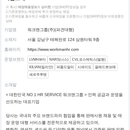
※ 혹시!
매장채용정보
와
상이한
기업(SHOP)정보일 경우
1.기존운영하는 매장외에 추가 운영하는 매장
2.기존매장을 철수하고 새롭게 신규매장을 오픈했으나 기업(SHOP)정보 미변경중인
상태
기업명
워크맨그룹(주)(파견대행)
소재지
서울 강남구 테헤란로 124 삼원타워 9층
홈페이지
https://www.workmanhr.com
운영브랜드
LVMH뷰티
NARS(나스)
CVL코스메틱스(발몽)
KILIAN(킬리안)
퍼퓸드말리
시세이도
끌레드뽀보떼
세르주루텐
소개말
< 대한민국 NO.1 HR SERVICE 워크맨그룹 > 인력 공급과 운영을
선도하는 대표기업
당사는 국내외 주요 브랜드와의 협업을 통해 판매사원 채용 및 매
장 운영 대행 서비스를 전문적으로 제공하고 있으며,
백화점, 면세점, 로드숍 등 다양한 유통 채널에서 검증된 판매 인력