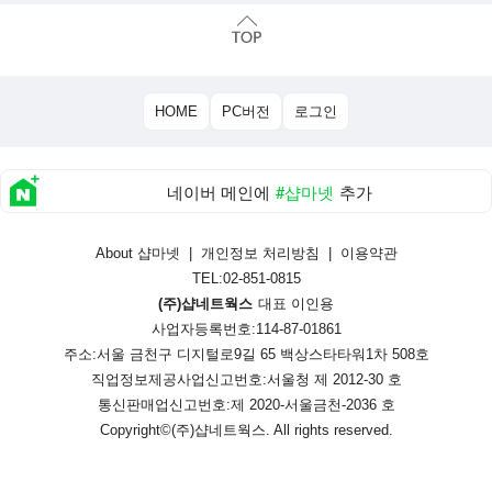
HOME
PC버전
로그인
네이버 메인에
#샵마넷
추가
About 샵마넷
|
개인정보 처리방침
|
이용약관
TEL:02-851-0815
(주)샵네트웍스
대표 이인용
사업자등록번호:114-87-01861
주소:서울 금천구 디지털로9길 65 백상스타타워1차 508호
직업정보제공사업신고번호:
서울청 제 2012-30 호
통신판매업신고번호:
제 2020-서울금천-2036 호
Copyright©
(주)샵네트웍스
. All rights reserved.