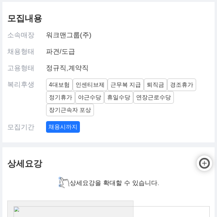
모집내용
소속매장
워크맨그룹(주)
채용형태
파견/도급
고용형태
정규직,계약직
복리후생
4대보험
인센티브제
근무복 지급
퇴직금
경조휴가
정기휴가
야근수당
휴일수당
연장근로수당
장기근속자 포상
모집기간
채용시까지
상세요강
상세요강을 확대할 수 있습니다.