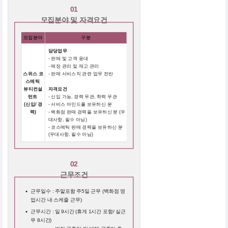
01
모집분야 및 자격요건
모집분야
구분
담당업무
- 판매 및 고객 응대
- 매장 관리 및 재고 관리
스위스 코
- 판매 서비스직 관련 업무 전반
스메틱
뷰티컨설
자격요건
턴트
- 신입 가능, 경력 무관, 학력 무관
(신입/ 경
- 서비스 마인드를 보유하신 분
력)
- 백화점 판매 경력을 보유하신 분 (우
대사항, 필수 아님)
- 코스메틱 판매 경력을 보유하신 분
(우대사항, 필수 아님)
02
근무조건
근무일수 : 주말포함 주5일 근무 (백화점 영
업시간 내 스케줄 근무)
근무시간 : 일 9시간 (휴게 1시간 포함/ 실근
무 8시간)