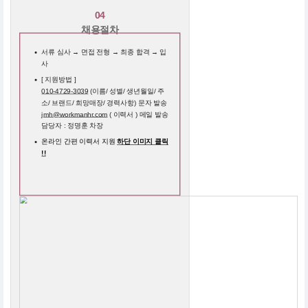
04
채용절차
서류 심사 → 면접 전형 → 최종 합격 → 입
사
[ 지원방법 ]
010-4729-3039
(이름/ 성별/ 생년월일/ 주
소/ 브랜드/ 희망매장/ 경력사항) 문자 발송
jmh@workmanhr.com
( 이력서 ) 메일 발송
담당자 : 정명훈 차장
온라인 간편 이력서 지원
하단 이미지 클릭
!!