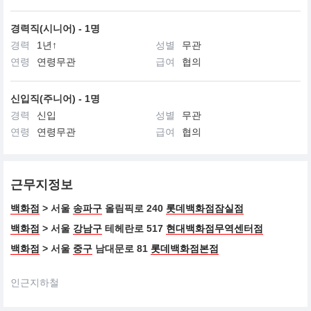
경력직(시니어) - 1명
경력
1년↑
성별
무관
연령
연령무관
급여
협의
신입직(주니어) - 1명
경력
신입
성별
무관
연령
연령무관
급여
협의
근무지정보
백화점
> 서울
송파구
올림픽로 240
롯데백화점잠실점
백화점
> 서울
강남구
테헤란로 517
현대백화점무역센터점
백화점
> 서울
중구
남대문로 81
롯데백화점본점
인근지하철