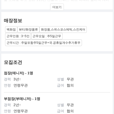
브랜드입니다.
더보기
발몽은 30년이 넘도록 끊임없이 인간의 안티에이징에 도움을 주고
자 연구해왔습니다. 스위스 메디컬 클리닉 전통을 이어오고 있는 발
몽은 스위스의 풍부한 천연 자원과 셀룰라코스메틱의 최신 기술로
매장정보
즉각적이고 지속적인 안티에이징 제품들을 개발하고 있습니다. 발
몽 그룹의 최고 전문가들은 인간의 아름다움을 극대화하기 위한 특
백화점
뷰티/화장품류
화장품,스위스코스메틱,스킨케어
별한 제품 개발에 힘쓰고 있습니다.
근무인원 : 3~5인
근무요일 : 주5일근무
근무시간 : 주말포함주5일근무+국.공휴일개수추가휴무
모집조건
점장(매니저) - 1명
경력
3년↑
성별
무관
연령
연령무관
급여
협의
부점장(부매니저) - 1명
경력
2년↑
성별
무관
연령
연령무관
급여
협의