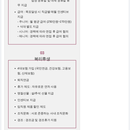
근무시간 :
법정 공휴일 및 대체 공휴일 휴
무 지급
급여 : 목표달성 시 직급별 매월 인센티브
지급
- 주니어 : 월 평균 급여 (250만원~270만원)
+ 식대 별도 지급
- 시니어 : 경력에 따라 면접 후 급여 협의
- 매니저 : 경력에 따라 면접 후 급여 협의
03
복리후생
4대보험 가입 (국민연금, 건강보험, 고용보
험, 산재보험)
퇴직연금
휴가 제도 : 자유로운 연차 사용
명절선물 : 설/추석 선물 지급
인센티브 지급
임직원 제품 할인 제도
조직문화 : 서로 존중하는 사내 조직문화
경조 : 경조금 및 경조휴가 지원