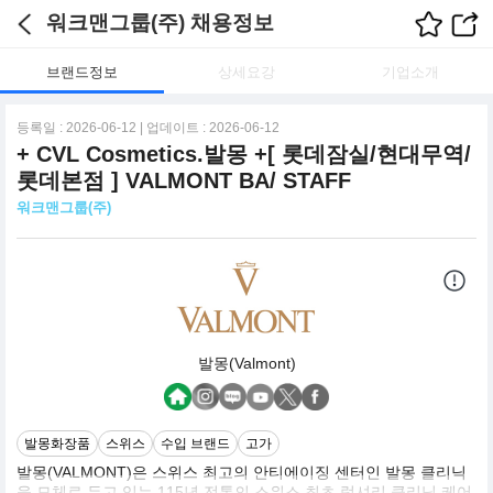
워크맨그룹(주) 채용정보
브랜드정보
상세요강
기업소개
등록일 : 2026-06-12 | 업데이트 : 2026-06-12
+ CVL Cosmetics.발몽 +[ 롯데잠실/현대무역/
롯데본점 ] VALMONT BA/ STAFF
워크맨그룹(주)
발몽(Valmont)
발몽화장품
스위스
수입 브랜드
고가
발몽(VALMONT)은 스위스 최고의 안티에이징 센터인 발몽 클리닉
을 모체로 두고 있는 115년 전통의 스위스 최초 럭셔리 클리닉 케어