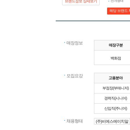
전개형태
브랜드정보 상세보기
해당 브랜드 
매장정보
매장구분
백화점
모집요강
고용분야
부점장(부매니저)
경력직(시니어)
신입직(주니어)
채용형태
(주)비에스에이치알