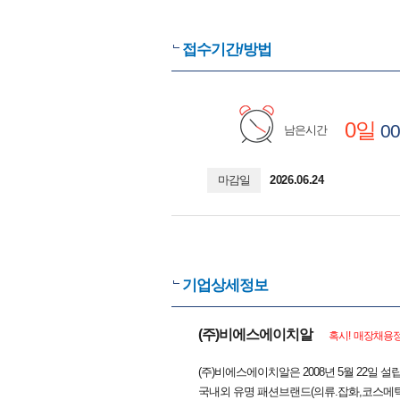
접수기간/방법
0일
00
남은시간
마감일
2026.06.24
기업상세정보
(주)비에스에이치알
혹시! 매장채용정
(주)비에스에이치알은 2008년 5월 22일 
국내외 유명 패션브랜드(의류.잡화,코스메틱