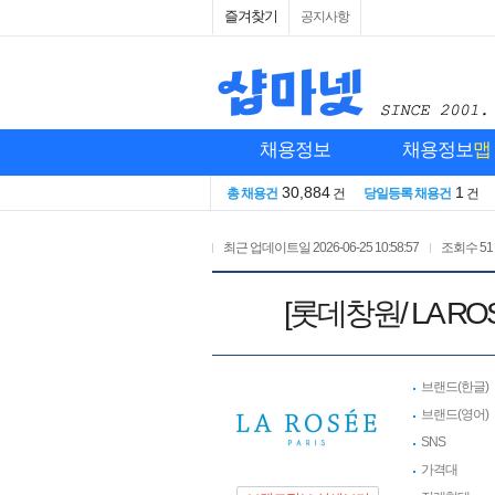
즐겨찾기
공지사항
채용정보
채용정보
맵
30,884
1
총 채용건
건
당일등록 채용건
건
최근 업데이트일
2026-06-25 10:58:57
조회수
51
[롯데창원/ LA 
브랜드(한글)
브랜드(영어)
SNS
가격대