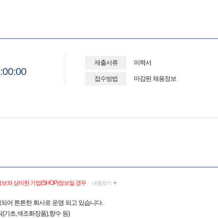
제출서류
이력서
:00:00
접수방법
마감된 채용정보
보와 상이한 기업(SHOP)정보일 경우
내용보기 ▼
설립되어 튼튼한 회사로 운영 되고 있습니다.
(기초,색조화장품),향수 등)