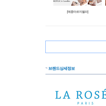
[메종마르지엘라]
브랜드상세정보