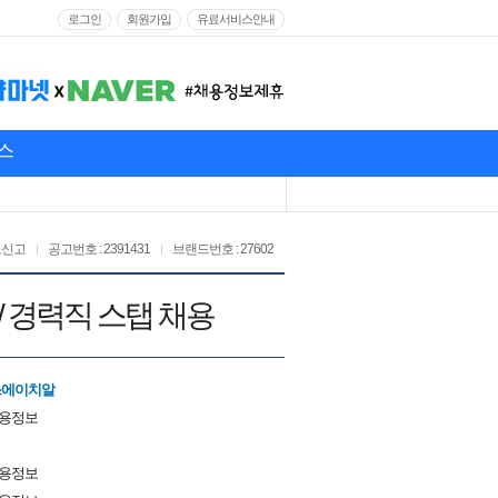
로그인
회원가입
유료서비스안내
스
고신고
공고번호 : 2391431
브랜드번호 : 27602
/ 경력직 스탭 채용
스에이치알
채용정보
채용정보