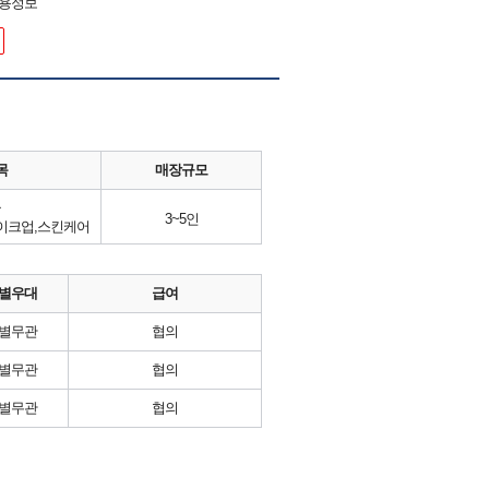
채용정보
목
매장규모
류
3~5인
메이크업,스킨케어
별우대
급여
별무관
협의
별무관
협의
별무관
협의