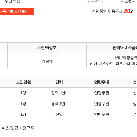
수입 브랜드
휴대전화
마감된 
261
채용정보 모아보기 +
진행중인 채용공고
건
브랜드(상호)
판매/서비스품
뷰티/화장품
라로제
헤어, 네일아트, 피부관리, 
모집인원
경력
연령우대
성
1명
경력 2년↑
연령무관
성
1명
경력 1년↑
연령무관
성
1명
신입
연령무관
성
파견/도급 > 정규직