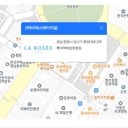
(주)비에스에이치알
경남 창원시 성산구 중앙대로 124
롯데백화점창원점