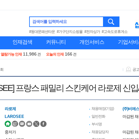
검색어를 입력하세요
#동대문패션타운
#가구단지쇼핑몰
#전자상가
#고속도로휴게소
인재검색
커뮤니티
개인서비스
기업서비
11,986
166
열람가능 인재
건
오늘의 인재
건
 회
공
ROSEE] 프랑스 패밀리 스킨케어 라로제 신입
라로제
채용매장(기업)
(주)비에
LAROSEE
일반전화
마감된 
부서명
중저가
채용담당자
마감된 