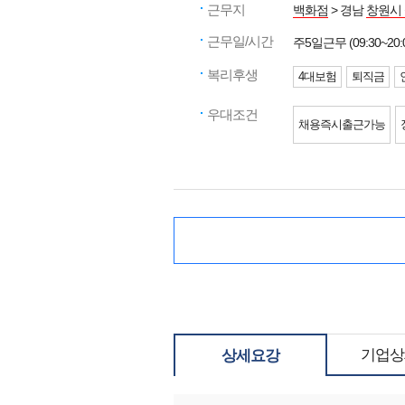
근무지
백화점
> 경남
창원시
근무일/시간
주5일근무 (09:30~20:
복리후생
4대보험
퇴직금
우대조건
채용즉시출근가능
기업상
상세요강