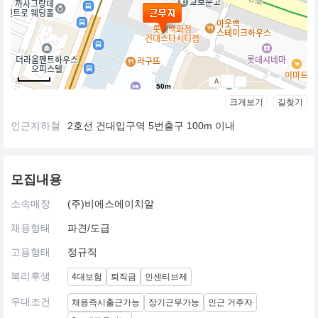
50m
크게보기
길찾기
인근지하철
2호선 건대입구역 5번출구 100m 이내
모집내용
소속매장
(주)비에스에이치알
채용형태
파견/도급
고용형태
정규직
복리후생
4대보험
퇴직금
인센티브제
우대조건
채용즉시출근가능
장기근무가능
인근 거주자