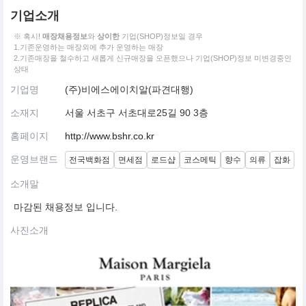
기업소개
※ 혹시!
매장채용정보
와
상이한
기업(SHOP)정보일 경우
1.기존운영하는 매장외에 추가 운영하는 매장
2.기존매장을 철수하고 새롭게 신규매장을 오픈했으나 기업(SHOP)정보 미변경중인
상태
기업명
(주)비에스에이치알(파견대행)
소재지
서울 서초구 서초대로25길 90 3층
홈페이지
http://www.bshr.co.kr
운영브랜드
전국백화점
면세점
로드샵
코스메틱
향수
의류
잡화
소개말
마감된 채용정보 입니다.
사진소개