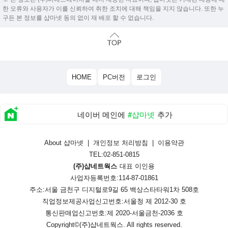
한 오류와 사용자가 이를 신뢰하여 취한 조치에 대해 책임을 지지 않습니다. 또한 누
구든 본 정보를 샵마넷 동의 없이 재 배포 할 수 없습니다.
HOME
PC버전
로그인
네이버 메인에
#샵마넷
추가
About 샵마넷
|
개인정보 처리방침
|
이용약관
TEL:02-851-0815
(주)샵네트웍스
대표 이인용
사업자등록번호:114-87-01861
주소:서울 금천구 디지털로9길 65 백상스타타워1차 508호
직업정보제공사업신고번호:
서울청 제 2012-30 호
통신판매업신고번호:
제 2020-서울금천-2036 호
Copyright©
(주)샵네트웍스
. All rights reserved.