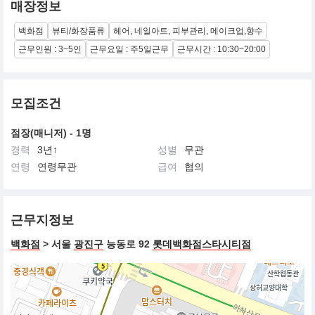
매장정보
백화점
뷰티/화장품류
헤어, 네일아트, 피부관리, 메이크업,향수
근무인원 : 3~5인
근무요일 : 주5일근무
근무시간 : 10:30~20:00
모집조건
점장(매니저) - 1명
경력
3년↑
성별
무관
연령
연령무관
급여
협의
근무지정보
백화점
> 서울
광진구
능동로 92
롯데백화점스타시티점