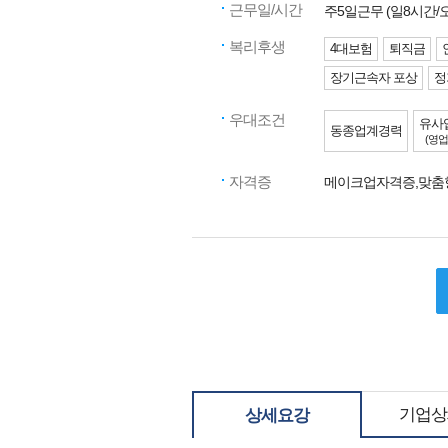
근무일/시간
주5일근무 (일8시간
복리후생
4대보험
퇴직금
장기근속자 포상
정
우대조건
유사
동종업계경력
(영업
자격증
메이크업자격증,맞
기업상
상세요강