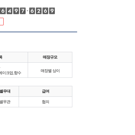
목
매장규모
류
매장별 상이
 메이크업,향수
별우대
급여
별무관
협의