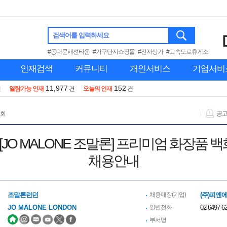
검색어를 입력하세요
#동대문패션타운
#가구단지쇼핑몰
#전자상가
#고속도로휴게소
인재검색
커뮤니티
개인서비스
기업서비
11,977
152
건
열람가능 인재
건
오늘의 인재
건
 회
공
S][JO MALONE 조말론] 프리미엄 화장품
채용안내
조말론런던
채용매장(기업)
(주)피엔
JO MALONE LONDON
일반전화
02-6497-6
부서명