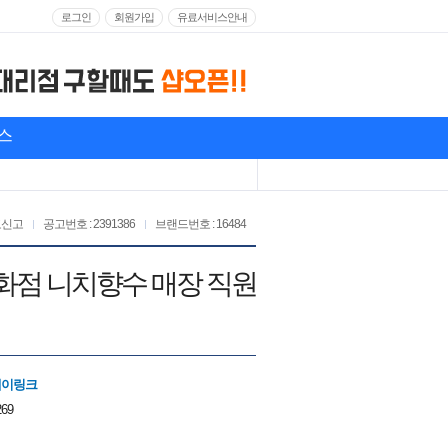
로그인
회원가입
유료서비스안내
스
고신고
공고번호 : 2391386
브랜드번호 : 16484
 백화점 니치향수 매장 직원
에이링크
269