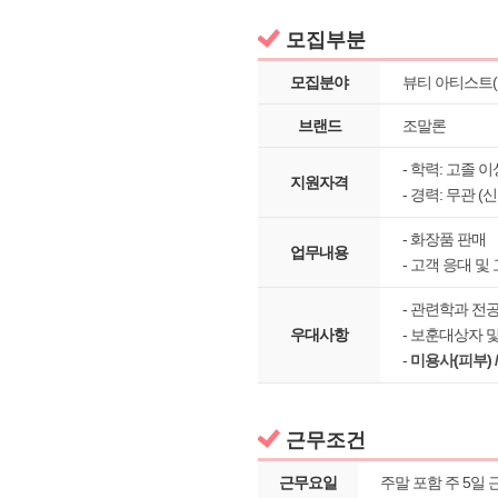
모집부분
모집분야
뷰티 아티스트(B
브랜드
조말론
- 학력: 고졸 
지원자격
- 경력: 무관 (
- 화장품 판매
업무내용
- 고객 응대 및
- 관련학과 전
우대사항
- 보훈대상자 
-
미용사(피부) 
근무조건
근무요일
주말 포함 주 5일 