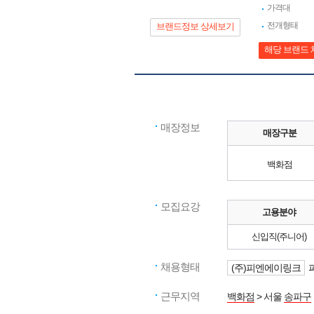
가격대
전개형태
브랜드정보 상세보기
해당 브랜드 
매장정보
매장구분
백화점
모집요강
고용분야
신입직(주니어)
채용형태
(주)피엔에이링크
근무지역
백화점
> 서울
송파구