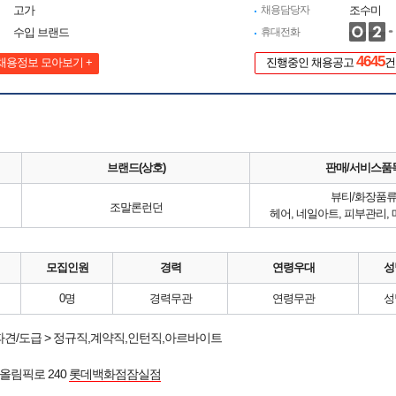
고가
채용담당자
조수미
수입 브랜드
휴대전화
4645
채용정보 모아보기 +
진행중인 채용공고
건
브랜드(상호)
판매/서비스품
뷰티/화장품
조말론런던
헤어, 네일아트, 피부관리,
모집인원
경력
연령우대
성
0명
경력무관
연령무관
성
파견/도급 > 정규직,계약직,인턴직,아르바이트
올림픽로 240
롯데백화점잠실점