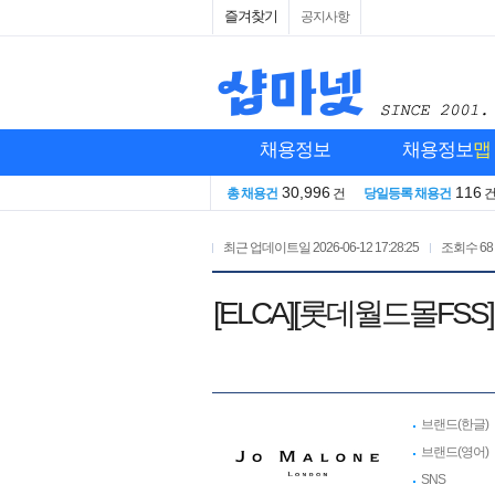
즐겨찾기
공지사항
채용정보
채용정보
맵
30,996
116
총 채용건
건
당일등록 채용건
최근 업데이트일
2026-06-12 17:28:25
조회수
68
[ELCA][롯데월드몰FS
브랜드(한글)
브랜드(영어)
SNS