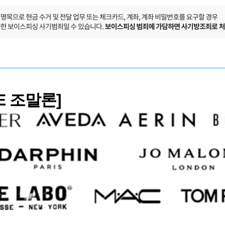
NE 조말론]
품 브랜드
 채용