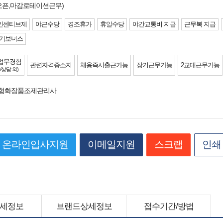
/오픈,마감로테이션근무)
인센티브제
야근수당
경조휴가
휴일수당
야간교통비 지급
근무복 지급
기보너스
업무경험
관련자격증소지
채용즉시출근가능
장기근무가능
2교대근무가능
/상담 외)
춤형화장품조제관리사
온라인입사지원
이메일지원
스크랩
인쇄
세정보
브랜드상세정보
접수기간/방법