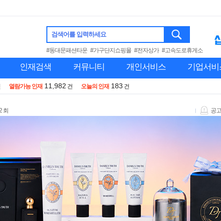
검색어를 입력하세요
#동대문패션타운
#가구단지쇼핑몰
#전자상가
#고속도로휴게소
인재검색
커뮤니티
개인서비스
기업서비
11,982
183
건
열람가능 인재
건
오늘의 인재
건
2 회
공