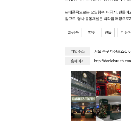
판매품목으로는 오일향수, 디퓨저, 캔들이고 자세한
참고로, 당사 유통채널은 백화점 매장으로20
화장품
향수
캔들
디퓨
기업주소
서울 중구 다산로22길 
홈페이지
http://danielstruth.co