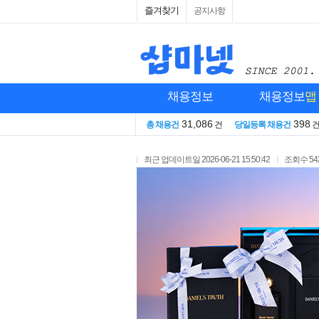
즐겨찾기
공지사항
채용정보
채용정보
맵
31,086
398
총 채용건
건
당일등록 채용건
최근 업데이트일
2026-06-21 15:50:42
조회수
54