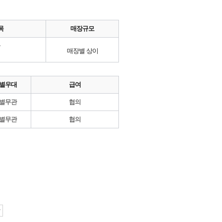
목
매장규모
류
매장별 상이
별우대
급여
별무관
협의
별무관
협의