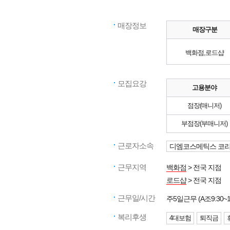
매장정보
매장구분
백화점,로드샵
모집요강
고용분야
점장(매니저)
부점장(부매니저)
근로자소속
디엠코스메틱스 코
근무지역
백화점
> 전국 지점
로드샵
> 전국 지점
근무일/시간
주5일근무 (A조9:30~19:
복리후생
4대보험
퇴직금