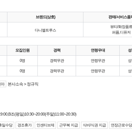
브랜드(상호)
판매/서비스품
뷰티/화장품
다니엘트루스
퍼퓸,디퓨저
모집인원
경력
연령우대
성
0명
경력무관
연령무관
성
0명
경력무관
연령무관
성
리아
본사소속 > 정규직
00,B조(평일)10:30~20:00(주말)11:00~20:30)
휴일수당
경조휴가
인센티브제
근무복 지급
식비/식권 지급
연장근로수당