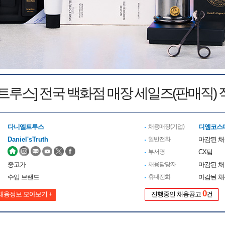
 트루스] 전국 백화점 매장 세일즈(판매직) 
다니엘트루스
채용매장(기업)
디엠코스
Daniel'sTruth
일반전화
마감된 
부서명
CX팀
중고가
채용담당자
마감된 
수입 브랜드
휴대전화
마감된 
0
채용정보 모아보기 +
진행중인 채용공고
건