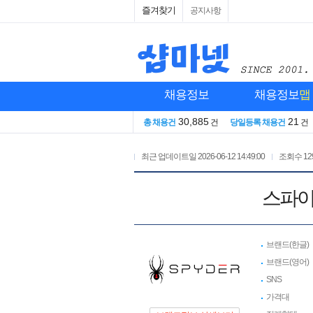
즐겨찾기
공지사항
채용정보
채용정보
맵
30,885
21
총 채용건
건
당일등록 채용건
건
최근 업데이트일
2026-06-12 14:49:00
조회수
12
스파이
브랜드(한글)
브랜드(영어)
SNS
가격대