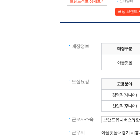
전개형태
브랜드정보 상세보기
해당 브랜드 
매장정보
매장구분
아울렛몰
모집요강
고용분야
경력직(시니어)
신입직(주니어)
근로자소속
브랜드유니버스유한
근무지
아울렛몰
> 경기
시흥