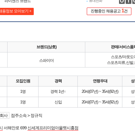
라이센스 브랜드
휴대전화
1
채용정보 모아보기 +
진행중인 채용공고
건
브랜드(상호)
판매/서비스품
스포츠/아웃도
스파이더
스포츠의류,신발,
모집인원
경력
연령우대
성
1명
경력 1년↑
20세(07년) ~ 35세(92년)
성
1명
신입
20세(07년) ~ 35세(92년)
성
회사
점주소속 > 정규직
시
서해안로 699
신세계프리미엄아울렛시흥점