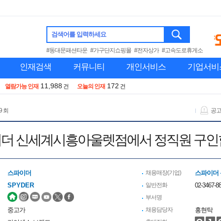
검색어를 입력하세요
#동대문패션타운
#가구단지쇼핑몰
#전자상가
#고속도로휴게소
인재검색
커뮤니티
개인서비스
기업서비
11,988
172
열람가능 인재
건
오늘의 인재
건
9 회
공
더 신세계시흥아울렛점에서 정직원 구인
스파이더
채용매장(기업)
스파이더
SPYDER
일반전화
02-3467-8
부서명
중고가
채용담당자
홍현탁