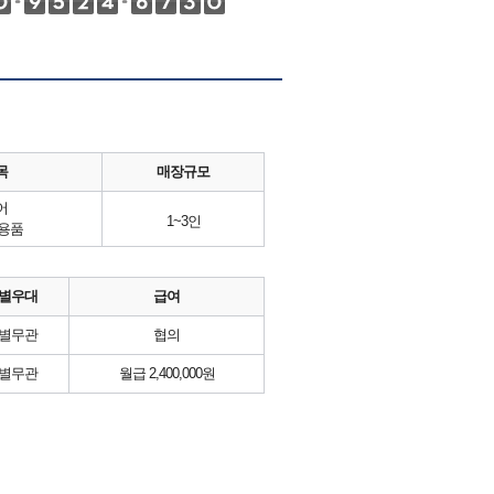
목
매장규모
어
1~3인
용품
별우대
급여
별무관
협의
별무관
월급 2,400,000원