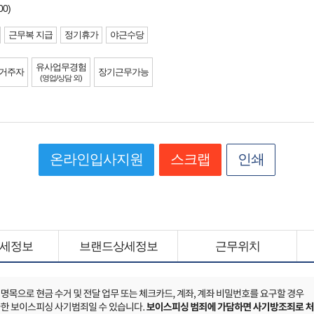
00)
근무복 지급
정기휴가
야근수당
유사업무경험
 거주자
장기근무가능
(영업/상담 외)
온라인입사지원
스크랩
인쇄
세정보
브랜드상세정보
근무위치