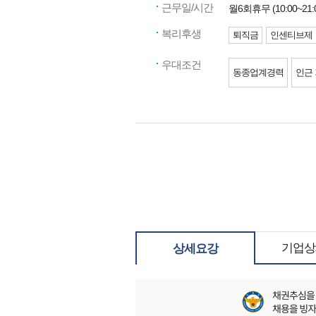
근무일/시간
월6회휴무 (10:00~21:
복리후생
퇴직금
인센티브제
우대조건
동종업계경력
인근
기업상
상세요강