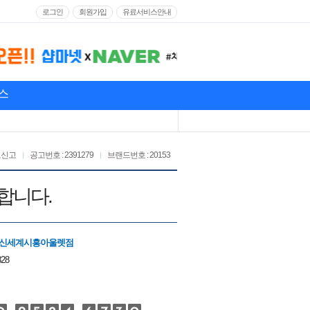
로그인
회원가입
유료서비스안내
스
고신고
공고번호 : 2391279
브랜드번호 : 20153
합니다.
 신세계시흥아울렛점
828