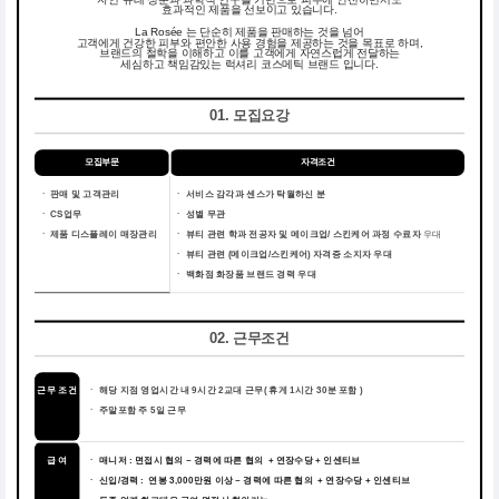
효과적인 제품을 선보이고 있습니다.
La Rosée 는 단순히 제품을 판매하는 것을 넘어
고객에게 건강한 피부와 편안한 사용 경험을 제공하는 것을 목표로 하며,
브랜드의 철학을 이해하고 이를 고객에게 자연스럽게 전달하는
세심하고 책임감있는 럭셔리 코스메틱 브랜드 입니다.
01. 모집요강
모집부문
자격조건
ㆍ 판매 및 고객관리
ㆍ
서비스 감각과 센스가 탁월하신 분
ㆍ CS업무
ㆍ
성별 무관
ㆍ 제품 디스플레이 매장관리
ㆍ
뷰티 관련 학과 전공자 및 메이크업/ 스킨케어 과정 수료자
우대
ㆍ
뷰티 관련 (메이크업/스킨케어) 자격증 소지자 우대
ㆍ
백화점 화장품 브랜드 경력 우대
02. 근무조건
근무 조건
ㆍ
해당 지점 영업시간 내 9시간 2교대 근무( 휴게 1시간 30분 포함 )
ㆍ
주말포함 주 5일 근무
급 여
ㆍ 매니저 : 면접시 협의 ~ 경력에 따른 협의 + 연장수당 + 인센티브
ㆍ 신입/경력 : 연봉 3,000만원 이상 ~ 경력에 따른 협의 + 연장수당 + 인센티브