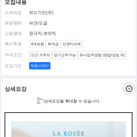
모집내용
소속매장
위드가인(주)
채용형태
파견/도급
고용형태
정규직,계약직
복리후생
4대보험
퇴직금
인센티브제
우대조건
인근 거주자
장기근무가능
유사업무경험 (영업/상담 외)
모집기간
채용시까지
상세요강
상세요강을 확대할 수 있습니다.