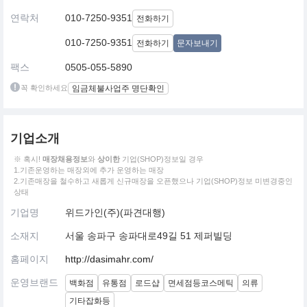
연락처
010-7250-9351
전화하기
010-7250-9351
전화하기
문자보내기
팩스
0505-055-5890
꼭 확인하세요
임금체불사업주 명단확인
기업소개
※ 혹시!
매장채용정보
와
상이한
기업(SHOP)정보일 경우
1.기존운영하는 매장외에 추가 운영하는 매장
2.기존매장을 철수하고 새롭게 신규매장을 오픈했으나 기업(SHOP)정보 미변경중인
상태
기업명
위드가인(주)(파견대행)
소재지
서울 송파구 송파대로49길 51 제퍼빌딩
홈페이지
http://dasimahr.com/
운영브랜드
백화점
유통점
로드샵
면세점등코스메틱
의류
기타잡화등