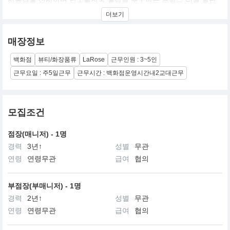
뷰티 브랜드입니다.
더보기
매장정보
백화점
뷰티/화장품류
LaRose
근무인원 : 3~5인
근무요일 : 주5일근무
근무시간 : 백화점운영시간내2교대근무
모집조건
점장(매니저) - 1명
경력
3년↑
성별
무관
연령
연령무관
급여
협의
부점장(부매니저) - 1명
경력
2년↑
성별
무관
연령
연령무관
급여
협의