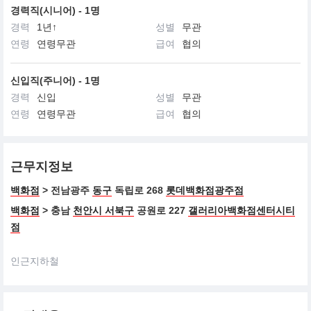
경력직(시니어) - 1명
경력
1년↑
성별
무관
연령
연령무관
급여
협의
신입직(주니어) - 1명
경력
신입
성별
무관
연령
연령무관
급여
협의
근무지정보
백화점
> 전남광주
동구
독립로 268
롯데백화점광주점
백화점
> 충남
천안시 서북구
공원로 227
갤러리아백화점센터시티
점
인근지하철