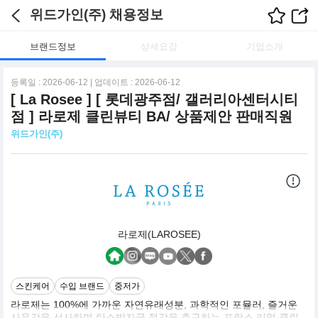
위드가인(주) 채용정보
브랜드정보
상세요강
기업소개
등록일 : 2026-06-12 | 업데이트 : 2026-06-12
[ La Rosee ] [ 롯데광주점/ 갤러리아센터시티
점 ] 라로제 클린뷰티 BA/ 상품제안 판매직원
위드가인(주)
라로제(LAROSEE)
스킨케어
수입 브랜드
중저가
라로제는 100%에 가까운 자연유래성분, 과학적인 포뮬러, 즐거운
사용감을 선사하며 탄소발자국 절감을 추구하는 프랑스 리얼 클린