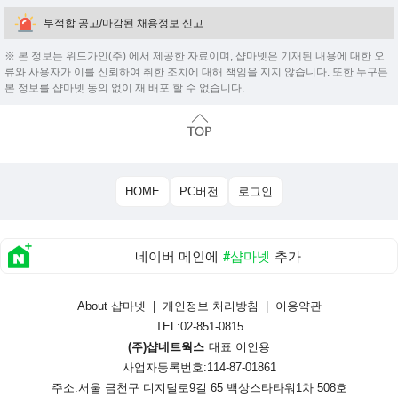
부적합 공고/마감된 채용정보 신고
※ 본 정보는 위드가인(주) 에서 제공한 자료이며, 샵마넷은 기재된 내용에 대한 오
류와 사용자가 이를 신뢰하여 취한 조치에 대해 책임을 지지 않습니다. 또한 누구든
본 정보를 샵마넷 동의 없이 재 배포 할 수 없습니다.
HOME
PC버전
로그인
네이버 메인에
#샵마넷
추가
About 샵마넷
|
개인정보 처리방침
|
이용약관
TEL:02-851-0815
(주)샵네트웍스
대표 이인용
사업자등록번호:114-87-01861
주소:서울 금천구 디지털로9길 65 백상스타타워1차 508호