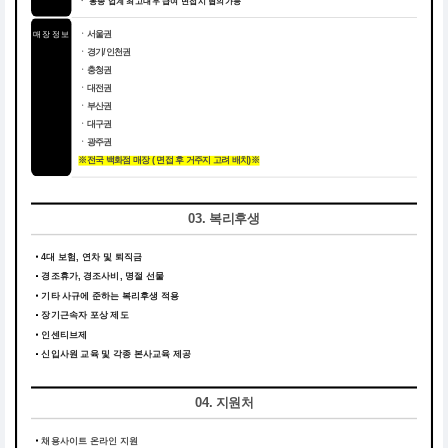
ㆍ 동종 업계 최고대우 급여 면접시 협의가능
매장 정보
ㆍ서울권
ㆍ경기/인천권
ㆍ충청권
ㆍ대전권
ㆍ부산권
ㆍ대구권
ㆍ광주권
※전국 백화점 매장 ( 면접 후 거주지 고려 배치)※
03. 복리후생
4대 보험, 연차 및 퇴직금
경조휴가, 경조사비, 명절 선물
기타 사규에 준하는 복리후생 적용
장기근속자 포상 제도
인센티브제
신입사원 교육 및 각종 본사교육 제공
04. 지원처
채용사이트 온라인 지원