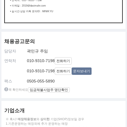
연락처 : 010 - 9310 - 7198
이메일 : 2019@dasimahr.com
실시간 상담 카톡 문의ID : MINIKYU
채용공고문의
담당자
곽민규 주임
연락처
010-9310-7198
전화하기
010-9310-7198
전화하기
문자보내기
팩스
0505-055-5890
꼭 확인하세요
임금체불사업주 명단확인
기업소개
※ 혹시!
매장채용정보
와
상이한
기업(SHOP)정보일 경우
1.기존운영하는 매장외에 추가 운영하는 매장