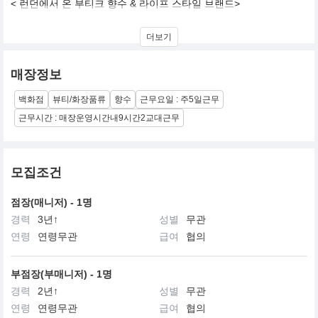
< 런던에서 온 부티크 향수 & 라이프 스타일 브랜드>
조 말론은 영국 전통을 현대적으로 계승하고 있는 브랜드입니다.
더보기
절제된 스타일, 참신한 세련미,
우아하면서도 은근한 과감함,
매장정보
유행을 타지 않는 고상함,
그러면서도 항상 위트와 기발한 매력을 갖추고 있음.
백화점
뷰티/화장품류
향수
근무요일 : 주5일근무
근무시간 : 매장운영시간내9시간2교대근무
모집조건
점장(매니저) - 1명
경력
3년↑
성별
무관
연령
연령무관
급여
협의
부점장(부매니저) - 1명
경력
2년↑
성별
무관
연령
연령무관
급여
협의