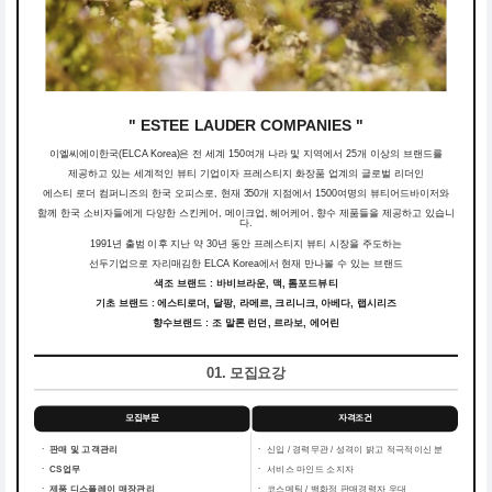
" ESTEE LAUDER COMPANIES "
이엘씨에이한국(ELCA Korea)은 전 세계 150여개 나라 및 지역에서 25개 이상의 브랜드를
제공하고 있는 세계적인 뷰티 기업이자 프레스티지 화장품 업계의 글로벌 리더인
에스티 로더 컴퍼니즈의 한국 오피스로, 현재 350개 지점에서 1500여명의 뷰티어드바이저와
함께 한국 소비자들에게 다양한 스킨케어, 메이크업, 헤어케어, 향수 제품들을 제공하고 있습니
다.
1991년 출범 이후 지난 약 30년 동안 프레스티지 뷰티 시장을 주도하는
선두기업으로 자리매김한 ELCA Korea에서 현재 만나볼 수 있는 브랜드
색조 브랜드 : 바비브라운, 맥, 톰포드뷰티
기초 브랜드 : 에스티로더, 달팡, 라메르, 크리니크, 아베다, 랩시리즈
향수브랜드 : 조 말론 런던, 르라보, 에어린
01. 모집요강
모집부문
자격조건
ㆍ 판매 및 고객관리
ㆍ
신입 / 경력무관 / 성격이 밝고 적극적이신 분
ㆍ CS업무
ㆍ
서비스 마인드 소지자
ㆍ 제품 디스플레이 매장관리
ㆍ
코스메틱 / 백화점 판매경력자 우대