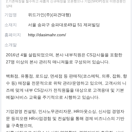
2.기존매장을 철수하고 새롭게 신규매장을 오픈했으나 기업(SHOP)정보 미변경중인
상태
기업명
위드가인(주)(파견대행)
소재지
서울 송파구 송파대로49길 51 제퍼빌딩
홈페이지
http://dasimahr.com/
소개말
2016년 4월 설립되었으며, 본사 내부직원은 CS강사들을 포함한
27명 이상의 본사 관리직 매니져들로 구성되어 있습니다.
백화점, 유통점, 로드샵, 면세점 등 판매직(코스메틱, 의류, 잡화, 향
수 등) 매장을 전문적으로 위탁 관리/운영하고 있으며, 고객사의 니
즈에 맞게 내부 CS강사가 전직원들을 대상으로 고객응대 및 기본
예절/서비스 교육을 주기적으로 시행하고 있습니다.
기업경영 컨설팅, 인사노무관리자문, HR아웃소싱, 신사업 경영자
문 등의오랜 HR사업경험 및 컨설팅을 통해 경제 비즈니스의 기반
을 구축했으며,