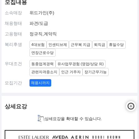
모집내용
소속매장
위드가인(주)
채용형태
파견/도급
고용형태
정규직,계약직
복리후생
4대보험
인센티브제
근무복 지급
퇴직금
휴일수당
연장근로수당
우대조건
동종업계경력
유사업무경험 (영업/상담 외)
관련자격증소지
인근 거주자
장기근무가능
모집기간
채용시까지
상세요강
상세요강을 확대할 수 있습니다.