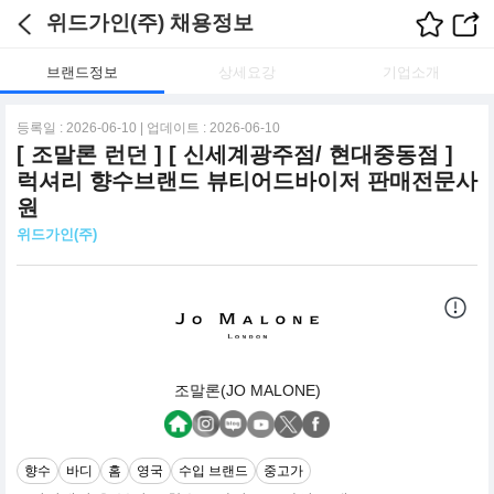
위드가인(주) 채용정보
브랜드정보
상세요강
기업소개
등록일 : 2026-06-10 | 업데이트 : 2026-06-10
[ 조말론 런던 ] [ 신세계광주점/ 현대중동점 ]
럭셔리 향수브랜드 뷰티어드바이저 판매전문사
원
위드가인(주)
조말론(JO MALONE)
향수
바디
홈
영국
수입 브랜드
중고가