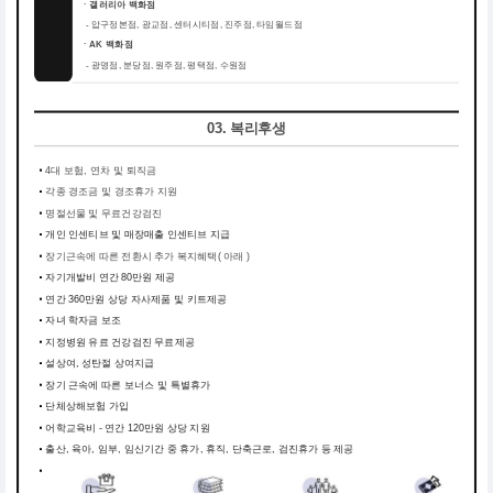
ㆍ갤러리아 백화점
-
압구정본점, 광교점, 센터시티점, 진주점, 타임월드점
ㆍAK 백화점
-
광명점, 분당점, 원주점, 평택점, 수원점
03. 복리후생
4대 보험, 연차 및 퇴직금
각종 경조금 및 경조휴가 지원
명절선물 및 무료건강검진
개인 인센티브 및 매장매출 인센티브 지급
장기근속에 따른 전환시 추가 복지혜택( 아래 )
자기개발비 연간 80만원 제공
연간 360만원 상당 자사제품 및 키트제공
자녀 학자금 보조
지정병원 유료 건강검진 무료제공
설상여, 성탄절 상여지급
장기 근속에 따른 보너스 및 특별휴가
단체상해보험 가입
어학교육비 - 연간 120만원 상당 지원
출산, 육아, 임부, 임신기간 중 휴가, 휴직, 단축근로, 검진휴가 등 제공