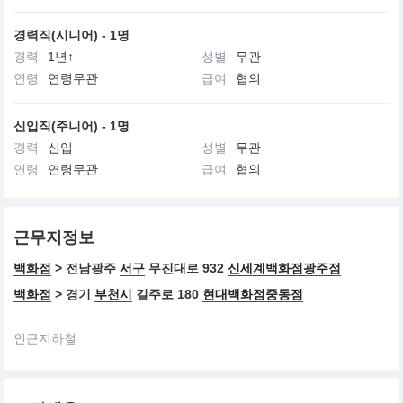
경력직(시니어) - 1명
경력
1년↑
성별
무관
연령
연령무관
급여
협의
신입직(주니어) - 1명
경력
신입
성별
무관
연령
연령무관
급여
협의
근무지정보
백화점
> 전남광주
서구
무진대로 932
신세계백화점광주점
백화점
> 경기
부천시
길주로 180
현대백화점중동점
인근지하철