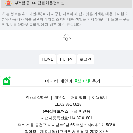
부적합 공고/마감된 채용정보 신고
※ 본 정보는 위드가인(주) 에서 제공한 자료이며, 샵마넷은 기재된 내용에 대한 오
류와 사용자가 이를 신뢰하여 취한 조치에 대해 책임을 지지 않습니다. 또한 누구든
본 정보를 샵마넷 동의 없이 재 배포 할 수 없습니다.
HOME
PC버전
로그인
네이버 메인에
#샵마넷
추가
About 샵마넷
|
개인정보 처리방침
|
이용약관
TEL:02-851-0815
(주)샵네트웍스
대표 이인용
사업자등록번호:114-87-01861
주소:서울 금천구 디지털로9길 65 백상스타타워1차 508호
직업정보제공사업신고번호:
서울청 제 2012-30 호