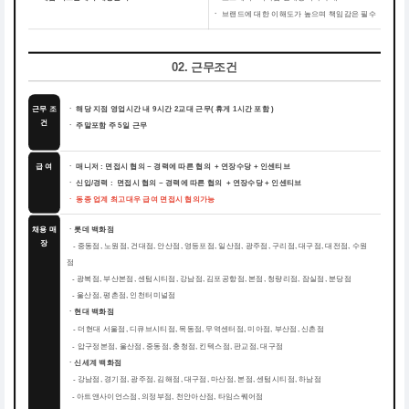
ㆍ
브랜드에 대한 이해도가 높으며 책임감은 필수
02. 근무조건
근무 조
ㆍ 해당 지점 영업시간 내 9시간 2교대 근무( 휴게 1시간 포함 )
건
ㆍ 주말포함 주 5일 근무
급 여
ㆍ 매니저 : 면접시 협의 ~ 경력에 따른 협의 + 연장수당 + 인센티브
ㆍ 신입/경력 : 면접시 협의 ~ 경력에 따른 협의 + 연장수당 + 인센티브
ㆍ 동종 업계 최고대우 급여 면접시 협의가능
채용 매
ㆍ롯데 백화점
장
-
중동점, 노원점, 건대점, 안산점, 영등포점, 일산점, 광주점, 구리점, 대구점, 대전점, 수원
점
-
광복점, 부산본점, 센텀시티점, 강남점, 김포공항점, 본점, 청량리점, 잠실점, 분당점
-
울산점, 평촌점, 인천터미널점
ㆍ현대 백화점
-
더현대 서울점, 디큐브시티점, 목동점, 무역센터점, 미아점, 부산점, 신촌점
-
압구정본점, 울산점, 중동점, 충청점, 킨텍스점, 판교점, 대구점
ㆍ신세계 백화점
-
강남점, 경기점, 광주점, 김해점, 대구점, 마산점, 본점, 센텀시티점, 하남점
-
아트앤사이언스점, 의정부점, 천안아산점, 타임스퀘어점