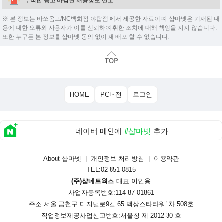
부적합 공고/마감된 채용정보 신고
※ 본 정보는 바쏘옴므/NC백화점 야탑점 에서 제공한 자료이며, 샵마넷은 기재된 내
용에 대한 오류와 사용자가 이를 신뢰하여 취한 조치에 대해 책임을 지지 않습니다.
또한 누구든 본 정보를 샵마넷 동의 없이 재 배포 할 수 없습니다.
HOME
PC버전
로그인
네이버 메인에
#샵마넷
추가
About 샵마넷
|
개인정보 처리방침
|
이용약관
TEL:02-851-0815
(주)샵네트웍스
대표 이인용
사업자등록번호:114-87-01861
주소:서울 금천구 디지털로9길 65 백상스타타워1차 508호
직업정보제공사업신고번호:
서울청 제 2012-30 호