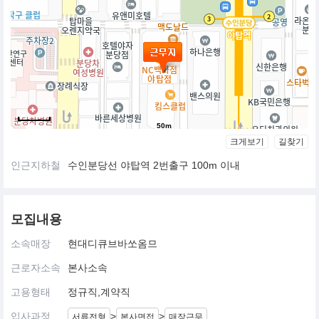
50m
크게보기
길찾기
인근지하철
수인분당선 야탑역 2번출구 100m 이내
모집내용
소속매장
현대디큐브바쏘옴므
근로자소속
본사소속
고용형태
정규직,계약직
입사과정
>
>
서류전형
본사면접
매장근무