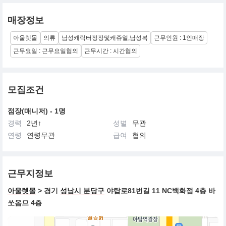
매장정보
아울렛몰
의류
남성캐릭터정장및캐쥬얼,남성복
근무인원 : 1인매장
근무요일 : 근무요일협의
근무시간 : 시간협의
모집조건
점장(매니저) - 1명
경력
2년↑
성별
무관
연령
연령무관
급여
협의
근무지정보
아울렛몰
> 경기
성남시 분당구
야탑로81번길 11 NC백화점 4층 바
쏘옴므 4층