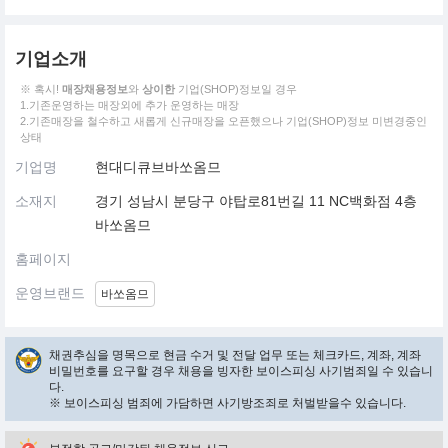
기업소개
※ 혹시!
매장채용정보
와
상이한
기업(SHOP)정보일 경우
1.기존운영하는 매장외에 추가 운영하는 매장
2.기존매장을 철수하고 새롭게 신규매장을 오픈했으나 기업(SHOP)정보 미변경중인
상태
기업명
현대디큐브바쏘옴므
소재지
경기 성남시 분당구 야탑로81번길 11 NC백화점 4층
바쏘옴므
홈페이지
운영브랜드
바쏘옴므
채권추심을 명목으로 현금 수거 및 전달 업무 또는 체크카드, 계좌, 계좌
비밀번호를 요구할 경우 채용을 빙자한 보이스피싱 사기범죄일 수 있습니
다.
※ 보이스피싱 범죄에 가담하면 사기방조죄로 처벌받을수 있습니다.