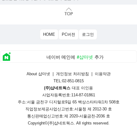
HOME
PC버전
로그인
네이버 메인에
#샵마넷
추가
About 샵마넷
|
개인정보 처리방침
|
이용약관
TEL:02-851-0815
(주)샵네트웍스
대표 이인용
사업자등록번호:114-87-01861
주소:서울 금천구 디지털로9길 65 백상스타타워1차 508호
직업정보제공사업신고번호:
서울청 제 2012-30 호
통신판매업신고번호:
제 2020-서울금천-2036 호
Copyright©
(주)샵네트웍스
. All rights reserved.