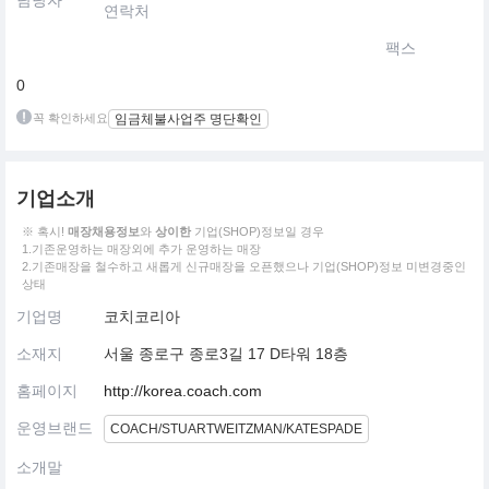
담당자
연락처
팩스
0
꼭 확인하세요
임금체불사업주 명단확인
기업소개
※ 혹시!
매장채용정보
와
상이한
기업(SHOP)정보일 경우
1.기존운영하는 매장외에 추가 운영하는 매장
2.기존매장을 철수하고 새롭게 신규매장을 오픈했으나 기업(SHOP)정보 미변경중인
상태
기업명
코치코리아
소재지
서울 종로구 종로3길 17 D타워 18층
홈페이지
http://korea.coach.com
운영브랜드
COACH/STUARTWEITZMAN/KATESPADE
소개말