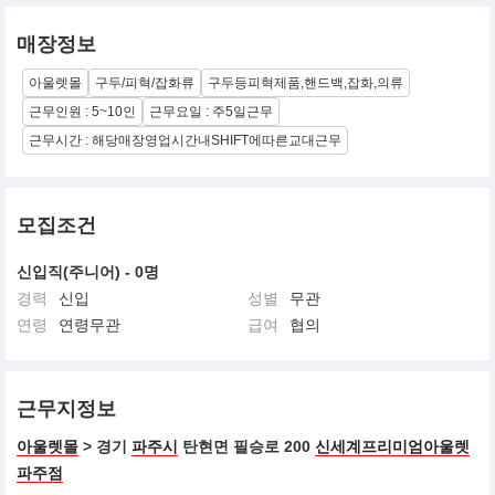
매장정보
아울렛몰
구두/피혁/잡화류
구두등피혁제품,핸드백,잡화,의류
근무인원 : 5~10인
근무요일 : 주5일근무
근무시간 : 해당매장영업시간내SHIFT에따른교대근무
모집조건
신입직(주니어) - 0명
경력
신입
성별
무관
연령
연령무관
급여
협의
근무지정보
아울렛몰
> 경기
파주시
탄현면 필승로 200
신세계프리미엄아울렛
파주점