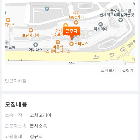
50m
크게보기
길찾기
인근지하철
모집내용
소속매장
코치코리아
근로자소속
본사소속
고용형태
정규직