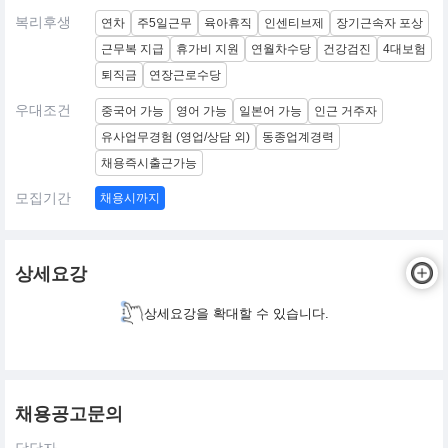
복리후생
연차
주5일근무
육아휴직
인센티브제
장기근속자 포상
근무복 지급
휴가비 지원
연월차수당
건강검진
4대보험
퇴직금
연장근로수당
우대조건
중국어 가능
영어 가능
일본어 가능
인근 거주자
유사업무경험 (영업/상담 외)
동종업계경력
채용즉시출근가능
모집기간
채용시까지
상세요강
상세요강을 확대할 수 있습니다.
채용공고문의