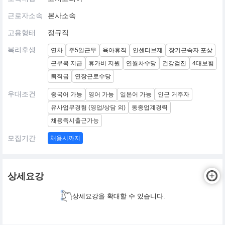
근로자소속
본사소속
고용형태
정규직
복리후생
연차
주5일근무
육아휴직
인센티브제
장기근속자 포상
근무복 지급
휴가비 지원
연월차수당
건강검진
4대보험
퇴직금
연장근로수당
우대조건
중국어 가능
영어 가능
일본어 가능
인근 거주자
유사업무경험 (영업/상담 외)
동종업계경력
채용즉시출근가능
모집기간
채용시까지
상세요강
상세요강을 확대할 수 있습니다.