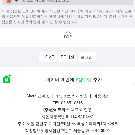
부적합 공고/마감된 채용정보 신고
※ 본 정보는 코치코리아 에서 제공한 자료이며, 샵마넷은 기재된 내용에 대한 오류
와 사용자가 이를 신뢰하여 취한 조치에 대해 책임을 지지 않습니다. 또한 누구든 본
정보를 샵마넷 동의 없이 재 배포 할 수 없습니다.
HOME
PC버전
로그인
네이버 메인에
#샵마넷
추가
About 샵마넷
|
개인정보 처리방침
|
이용약관
TEL:02-851-0815
(주)샵네트웍스
대표 이인용
사업자등록번호:114-87-01861
주소:서울 금천구 디지털로9길 65 백상스타타워1차 508호
직업정보제공사업신고번호:
서울청 제 2012-30 호