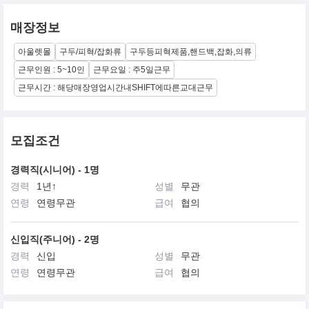
매장정보
아울렛몰
구두/피혁/잡화류
구두등피혁제품,핸드백,잡화,의류
근무인원 : 5~10인
근무요일 : 주5일근무
근무시간 : 해당매장영업시간내SHIFT에따른교대근무
모집조건
경력직(시니어) - 1명
경력
1년↑
성별
무관
연령
연령무관
급여
협의
신입직(주니어) - 2명
경력
신입
성별
무관
연령
연령무관
급여
협의