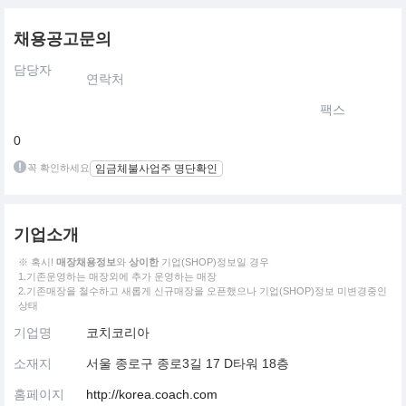
채용공고문의
담당자
연락처
팩스
0
꼭 확인하세요
임금체불사업주 명단확인
기업소개
※ 혹시!
매장채용정보
와
상이한
기업(SHOP)정보일 경우
1.기존운영하는 매장외에 추가 운영하는 매장
2.기존매장을 철수하고 새롭게 신규매장을 오픈했으나 기업(SHOP)정보 미변경중인
상태
기업명
코치코리아
소재지
서울 종로구 종로3길 17 D타워 18층
홈페이지
http://korea.coach.com