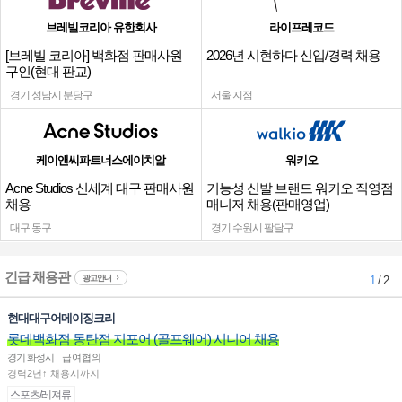
브레빌코리아 유한회사
라이프레코드
[브레빌 코리아] 백화점 판매사원
2026년 시현하다 신입/경력 채용
구인(현대 판교)
경기 성남시 분당구
서울 지점
케이앤씨파트너스에이치알
워키오
Acne Studios 신세계 대구 판매사원
기능성 신발 브랜드 워키오 직영점
채용
매니저 채용(판매영업)
대구 동구
경기 수원시 팔달구
긴급 채용관
광고안내
1
/ 2
현대대구어메이징크리
롯데백화점 동탄점 지포어 (골프웨어) 시니어 채용
경기 화성시
급여협의
경력2년↑ 채용시까지
스포츠/레져류