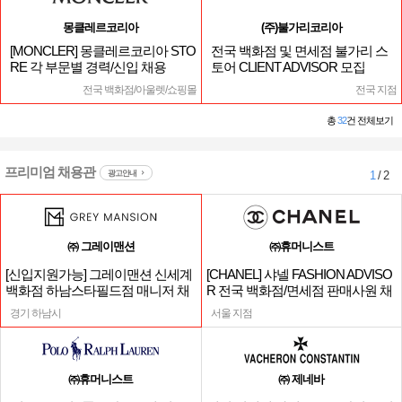
몽클레르코리아
(주)불가리코리아
[MONCLER] 몽클레르코리아 STO
전국 백화점 및 면세점 불가리 스
RE 각 부문별 경력/신입 채용
토어 CLIENT ADVISOR 모집
전국 백화점/아울렛/쇼핑몰
전국 지점
총
32
건 전체보기
프리미엄 채용관
광고안내
1
/ 2
㈜ 그레이맨션
㈜휴머니스트
[신입지원가능] 그레이맨션 신세계
[CHANEL] 샤넬 FASHION ADVISO
백화점 하남스타필드점 매니저 채
R 전국 백화점/면세점 판매사원 채
용
용
경기 하남시
서울 지점
㈜휴머니스트
㈜ 제네바