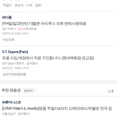
주얼리
준보석
시계
잡화
㈜다폼
[주4일/일13만/단기]멜본 바리루스 의류 판매사원채용
경기 파주시
일급
140,000원
경력무관 채용시까지
여성의류
S.T. Dupont (Paris)
듀퐁 수입 매장에서 직원 구인합니다. (현대백화점 판교점)
경기 성남시 분당구
급여협의
경력2년↑ 채용시까지
남성수입토탈명품
추천 채용관
광고안내
1
/ 4
㈜휴머니스트
[LVMH Watch & Jewelry]명품 주얼리&와치 쇼메/프레드/위블로 전국 점
장/부점장/판매사원 채용
서울 강남구
급여협의