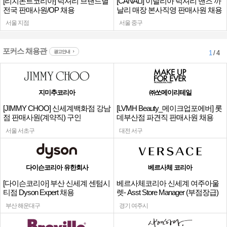
[리치몬트코리아] 럭셔리 브랜드별
[CANALI] 이탈리아 럭셔리 맨즈 까
전국 판매사원/OP 채용
날리 매장 본사직영 판매사원 채용
서울 지점
서울 중구
포커스 채용관
광고안내
1
/ 4
지미추코리아
㈜쏘메이리테일
[JIMMY CHOO] 신세계백화점 강남
[LVMH Beauty_메이크업포에버] 롯
점 판매사원(계약직) 구인
데부산점 파견직 판매사원 채용
서울 서초구
대전 서구
다이슨코리아 유한회사
베르사체 코리아
[다이슨코리아] 부산 신세계 센텀시
베르사체코리아 신세계 여주아울
티점 Dyson Expert 채용
렛- Asst Store Manager (부점장급)
채용
부산 해운대구
경기 여주시