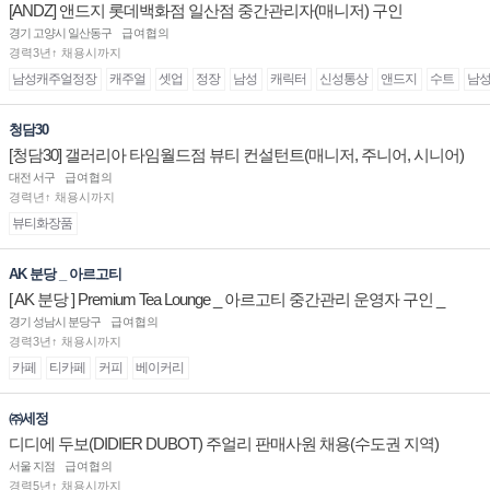
[ANDZ] 앤드지 롯데백화점 일산점 중간관리자(매니저) 구인
경기 고양시 일산동구
급여협의
경력3년↑ 채용시까지
남성캐주얼정장
캐주얼
셋업
정장
남성
캐릭터
신성통상
앤드지
수트
남
청담30
[청담30] 갤러리아 타임월드점 뷰티 컨설턴트(매니저, 주니어, 시니어)
채용
대전 서구
급여협의
경력년↑ 채용시까지
뷰티화장품
AK 분당 _ 아르고티
[ AK 분당 ] Premium Tea Lounge _ 아르고티 중간관리 운영자 구인 _
경기 성남시 분당구
급여협의
경력3년↑ 채용시까지
카페
티카페
커피
베이커리
㈜세정
디디에 두보(DIDIER DUBOT) 주얼리 판매사원 채용(수도권 지역)
서울 지점
급여협의
경력5년↑ 채용시까지