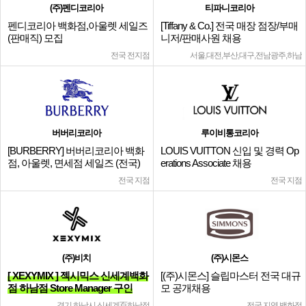
(주)펜디코리아
티파니코리아
펜디코리아 백화점,아울렛 세일즈
[Tiffany & Co.] 전국 매장 점장/부매
(판매직) 모집
니저/판매사원 채용
전국 전지점
서울,대전,부산,대구,전남광주,하남
버버리코리아
루이비통코리아
[BURBERRY] 버버리코리아 백화
LOUIS VUITTON 신입 및 경력 Op
점, 아울렛, 면세점 세일즈 (전국)
erations Associate 채용
전국 지점
전국 지점
(주)비치
(주)시몬스
[ XEXYMIX ] 젝시믹스 신세계백화
[(주)시몬스] 슬립마스터 전국 대규
점 하남점 Store Manager 구인
모 공개채용
경기 하남시 신세계百하남점
전국 지역 백화점