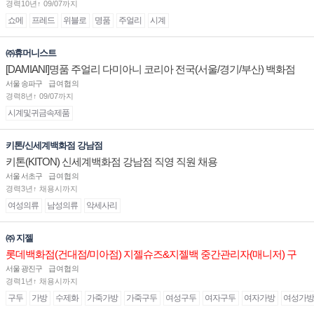
경력10년↑ 09/07까지
쇼메
프레드
위블로
명품
주얼리
시계
㈜휴머니스트
[DAMIANI]명품 주얼리 다미아니 코리아 전국(서울/경기/부산) 백화점
부점장/판매사원 채용
서울 송파구
급여협의
경력8년↑ 09/07까지
시계및귀금속제품
키톤/신세계백화점 강남점
키톤(KITON) 신세계백화점 강남점 직영 직원 채용
서울 서초구
급여협의
경력3년↑ 채용시까지
여성의류
남성의류
악세사리
㈜ 지젤
롯데백화점(건대점/미아점) 지젤슈즈&지젤백 중간관리자(매니저) 구
인합니다
서울 광진구
급여협의
경력1년↑ 채용시까지
구두
가방
수제화
가죽가방
가죽구두
여성구두
여자구두
여자가방
여성가방