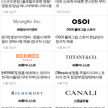
[ 신규오픈점 ] 폴로랄프로렌 명동/
대전 신세계 바쉐론 콘스탄틴 부티
영등포/강남 매니저/부매니저/사원
크
서울 강남구
대전 유성구
㈜명보아이엔씨
OSOI 플래그쉽 스토어
[전국] 명보아이엔씨 - 명품시계/주
OSOI 플래그쉽 스토어 한남/성수
얼리 판매사원 채용 (정규직-신입/
정규직 채용
경력)
서울 강남구
서울 용산구
㈜휴머니스트
㈜휴머니스트
[HERMES] 명품 에르메스 코리아
[Tiffany&co] 명품 주얼리 티파니 코
전국(서울/경기/대구/부산) 판매사
리아 전국 점장/부점장/판매사원
원
서울 강남구
서울 지점
㈜휴머니스트
신원글로벌