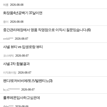
메롱
2026-08-08
화장품4년공백기 37살이면
융이
2026-08-08
중간관리매장에서 명품 직영점으로 이직시 질문있습니다.(6)
eovkfd***
2026-08-07
샤넬 뷰티 vs 입생로랑 뷰티
코스메틱
2026-08-07
샤넬 2차 합불결과
이직화이팅
2026-08-07
펜디/로저비비에/토즈/발렌티노(3)
ka_n27********
2026-08-07
룰루레몬입사하고싶은데
dbtlag****
2026-08-06