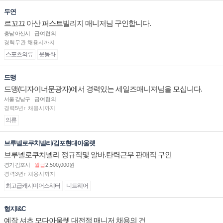
두연
르꼬끄 아산 퍼스트빌리지 매니저님 구인합니다.
충남 아산시
급여협의
경력무관 채용시까지
스포츠의류
운동화
드맹
드맹(디자이너문광자)에서 경력있는 세일즈매니져님을 모십니다.
서울 강남구
급여협의
경력5년↑ 채용시까지
의류
브루넬로쿠치넬리/김포현대아울렛
브루넬로쿠치넬리 정규직및 알바.탄력근무 판매직 구인
경기 김포시
월급
2,500,000원
경력3년↑ 채용시까지
최고급캐시미어스웨터
니트웨어
형지I&C
예작 셔츠 모다아울렛 대전점 매니저 채용의 건