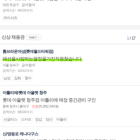
대전 유성구
급여협의
경력1년↑ 08/16까지
와이셔츠
신상 채용관
더보기
1
/ 17
톰브라운여성(롯데월드타워점)
패션을사랑하는열정을가진직원찾습니다.
서울 송파구
급여협의
경력7년↑ 10/31까지
남성
잡화
향수
아틀리에/롯데 아울렛 청주
롯데 아울렛 청주점 아틀리에 매장 중간관리 구인
충북 청주시 흥덕구
연봉
25,882,560원
경력3년↑ 08/26까지
선글라스
스카프
장갑
양산
머플러
신/영등포 캐나다구스