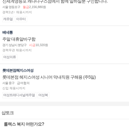
신세계영등포 캐나다구스점에서 함께 일하실분 구인합니다.
서울 영등포구
월급
2,156,880원
경력1년↑ 채용시까지
캐쥬얼
아우터
베네통
주말 대휴알바구함
경기 성남시 분당구
시급
10,320원
경력무관 채용시까지
여성의류
롯데본점헤지스여성
롯데본점 헤지스여성 시니어 막내직원 구해용 (주5일)
서울 중구
급여협의
신입 채용시까지
여성트래디셔널캐주얼
여성복
샵토크
롤렉스 복지 어떤가요?