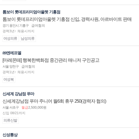
톰보이 롯데프리미엄아울렛 기흥점
톰보이 롯데프리미엄아울렛 기흥점 신입, 경력사원, 아르바이트 판매
직 구인합니다.
경기 용인시 기흥구
급여협의
경력3년↑ 채용시까지
여성의류
남성의류
㈜엔에프엘
[마레몬떼] 행복한백화점 중간관리 매니저 구인공고
서울 양천구
급여협의
경력1년↑ 채용시까지
여성복
신세계 강남점 푸마
신세계강남점 푸마 주니어 월6회 휴무 250(경력자 협의)
서울 서초구
월급
2,500,000원
신입 08/21까지
의류신발
신성통상