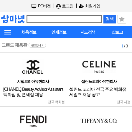
PC버전
로그인
회원가입
채용정보
인재정보
지도검색
샵토크
그랜드 채용관
광고안내
1
/ 3
샤넬코리아유한회사
셀린느코리아유한회사
[CHANEL] Beauty Advisor Assistant
셀린느 코리아 전국 주요 백화점
백화점 및 면세점 채용
세일즈 채용 공고
전국 백화점
전국 지점