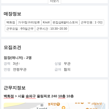
더보기
양한 제품을 선보입니다.
매장정보
백화점
가구/침구/리빙류
Knoll
편집샵&멀티스토어
근무인원 : 1~3인
근무요일 : 주5일근무
근무시간 : 10:30~20:30
모집조건
점장(매니저) - 2명
경력
3년↑
성별
무관
연령
연령무관
급여
협의
근무지정보
백화점
> 서울
송파구
올림픽로 240
10층
10층