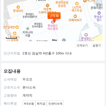
50m
크게보기
길찾기
인근지하철
2호선 잠실역 4번출구 100m 이내
모집내용
소속매장
두오모
근로자소속
본사소속
고용형태
계약직
복리후생
4대보험
퇴직금
인센티브제