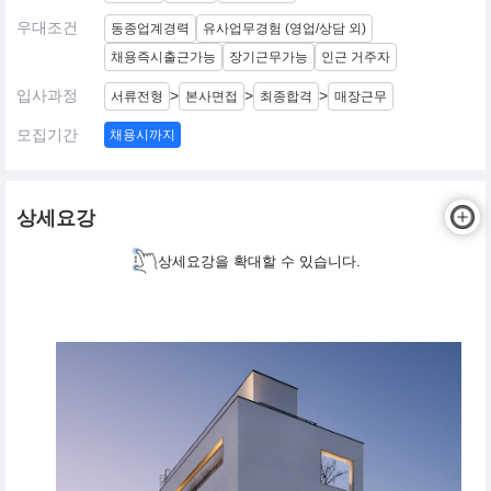
우대조건
동종업계경력
유사업무경험 (영업/상담 외)
채용즉시출근가능
장기근무가능
인근 거주자
입사과정
>
>
>
서류전형
본사면접
최종합격
매장근무
모집기간
채용시까지
상세요강
상세요강을 확대할 수 있습니다.