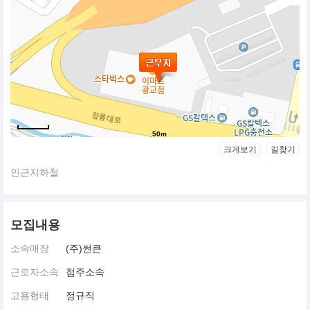
50m
크게보기
길찾기
인근지하철
모집내용
소속매장
(주)썬큰
근로자소속
점주소속
고용형태
정규직