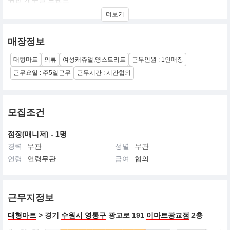
더보기
이프네는 예술과 문화생활, 음악과 레저활동을 즐기며 건강한 생각
과 감각을 표현하는데 주저하지않는 YOUNG GENERATION의 라이
프 스타일을 지향
매장정보
대형마트
의류
여성캐쥬얼,영스트리트
근무인원 : 1인매장
근무요일 : 주5일근무
근무시간 : 시간협의
모집조건
점장(매니저) - 1명
경력
무관
성별
무관
연령
연령무관
급여
협의
근무지정보
대형마트
> 경기
수원시 영통구
광교로 191
이마트광교점
2층