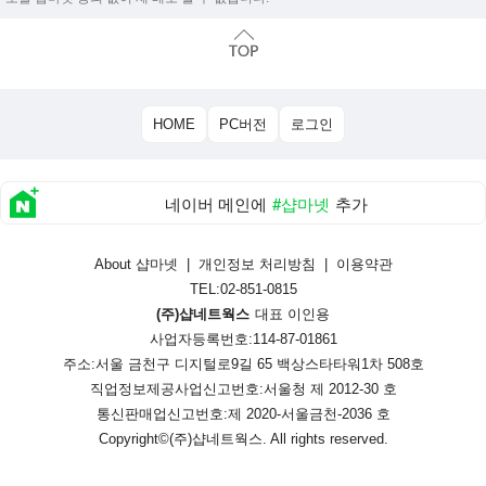
HOME
PC버전
로그인
네이버 메인에
#샵마넷
추가
About 샵마넷
|
개인정보 처리방침
|
이용약관
TEL:02-851-0815
(주)샵네트웍스
대표 이인용
사업자등록번호:114-87-01861
주소:서울 금천구 디지털로9길 65 백상스타타워1차 508호
직업정보제공사업신고번호:
서울청 제 2012-30 호
통신판매업신고번호:
제 2020-서울금천-2036 호
Copyright©
(주)샵네트웍스
. All rights reserved.