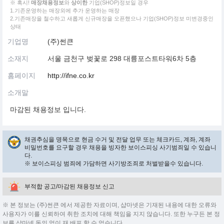
※ 혹시!
매장채용정보
와
상이한
기업(SHOP)정보일 경우
1.기존운영하는 매장외에 추가 운영하는 매장
2.기존매장을 철수하고 새롭게 신규매장을 오픈했으나 기업(SHOP)정보 미변경중인
상태
기업명
(주)썬큰
소재지
서울 금천구 벚꽃로 298 대륭포스트타워6차 5층
홈페이지
http://ifne.co.kr
소개말
마감된 채용정보 입니다.
채권추심을 명목으로 현금 수거 및 전달 업무 또는 체크카드, 계좌, 계좌
비밀번호를 요구할 경우 채용을 빙자한 보이스피싱 사기범죄일 수 있습니
다.
※ 보이스피싱 범죄에 가담하면 사기방조죄로 처벌받을수 있습니다.
부적합 공고/마감된 채용정보 신고
※ 본 정보는 (주)썬큰 에서 제공한 자료이며, 샵마넷은 기재된 내용에 대한 오류와
사용자가 이를 신뢰하여 취한 조치에 대해 책임을 지지 않습니다. 또한 누구든 본 정
보를 샵마넷 동의 없이 재 배포 할 수 없습니다.