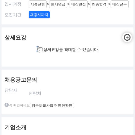
입사과정
>
>
>
>
서류전형
본사면접
매장면접
최종합격
매장근무
모집기간
채용시까지
상세요강
상세요강을 확대할 수 있습니다.
채용공고문의
담당자
연락처
꼭 확인하세요
임금체불사업주 명단확인
기업소개