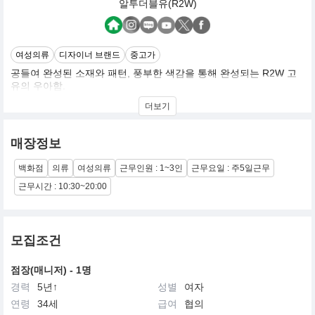
알투더블유(R2W)
여성의류
디자이너 브랜드
중고가
공들여 완성된 소재와 패턴, 풍부한 색감을 통해 완성되는 R2W 고
유의 우아함.
R2W는 좋은 소재, 패턴, 공정에 집중합니다. 탄탄한 기초에서 경험
더보기
하는 아름다움과 ‘나다움’을 찾도록 준비한 R2W의 고유의 우아함을
지닌 상품을 소개드립니다.
매장정보
백화점
의류
여성의류
근무인원 : 1~3인
근무요일 : 주5일근무
근무시간 : 10:30~20:00
모집조건
점장(매니저) - 1명
경력
5년↑
성별
여자
연령
34세
급여
협의