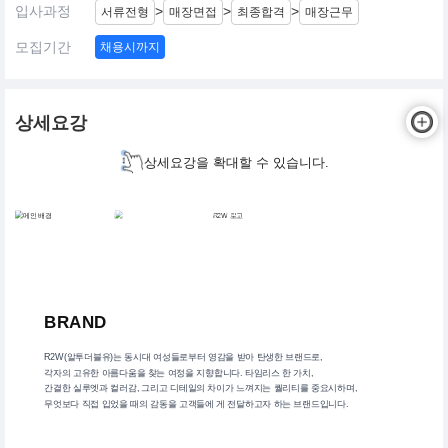
입사과정
>
>
>
서류전형
매장면접
최종합격
매장근무
모집기간
채용시까지
상세요강
상세요강을 확대할 수 있습니다.
R2W 현대백화점 압구정본점 중간관리자 매니저 채용
BRAND
R2W(알투더블유)는 동시대 여성들로부터 영감을 받아 탄생한 브랜드로,
각자의 고유한 아름다움을 찾는 여정을 지향합니다. 타임리스 한 가치,
간결한 실루엣과 컬러감, 그리고 디테일의 차이가 느껴지는 퀄리티를 중요시하며,
무엇보다 직접 입었을 때의 감동을 고객들에 게 전달하고자 하는 브랜드입니다.