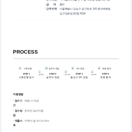
· 급 여
협의
· 근무지역
서울특별시 강남구 압구정로 165 현대백화점
압구정본점 B2층 R2W
PROCESS
STEP 1
STEP 2
STEP 3
STEP 4
서류전형 접수
실무자 면접
필요시 2차 면접
최종 합격
지원방법
· 접수기
채용 시 마감
간
· 접수방
온라인 입사지원
법
· 제출서
이력서 및 자기소개서
류