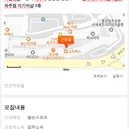
파주점 더기어샵
3층
50m
크게보기
길찾기
인근지하철
모집내용
소속매장
넬슨스포츠
근로자소속
점주소속