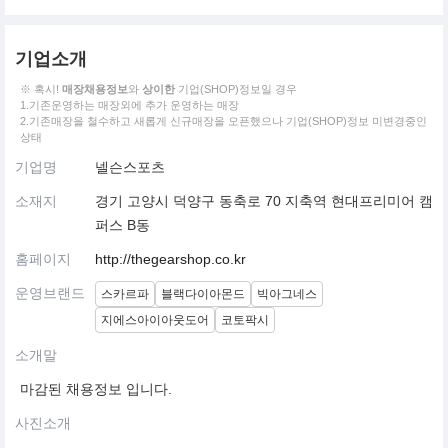
기업소개
※ 혹시!
매장채용정보
와
상이한
기업(SHOP)정보일 경우
1.기존운영하는 매장외에 추가 운영하는 매장
2.기존매장을 철수하고 새롭게 신규매장을 오픈했으나 기업(SHOP)정보 미변경중인
상태
기업명
넬슨스포츠
소재지
경기 고양시 덕양구 동축로 70 지축역 현대프리미어 캠
퍼스 B동
홈페이지
http://thegearshop.co.kr
운영브랜드
스카르파
블랙다이아몬드
빅아그네스
지에스아이아웃도어
코토팍시
소개말
마감된 채용정보 입니다.
사진소개