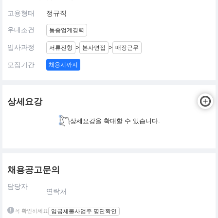
고용형태
정규직
우대조건
동종업계경력
입사과정
>
>
서류전형
본사면접
매장근무
모집기간
채용시까지
상세요강
상세요강을 확대할 수 있습니다.
채용공고문의
담당자
연락처
꼭 확인하세요
임금체불사업주 명단확인