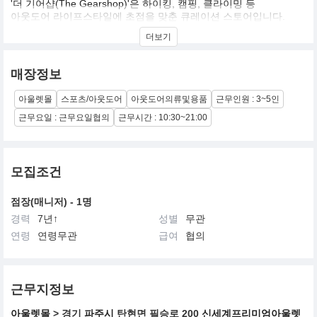
'더 기어샵(The Gearshop)'은 하이킹, 캠핑, 클라이밍 등
아웃도어 라이프스타일에 초점을 맞춘 큐레이션 스토어입니다.
아웃도어 입문자부터 전문가까지 필요한 의류와 장비를 제공하며,
더보기
㈜넬슨스포츠의 수십 년간의 노하우를 기반으로
트렌디한 상품과 새로운 아웃도어 문화를 제시합니다.
블랙다이아몬드, 스카르파, 코토팍시 등 수입브랜드 의류를 판매하
매장정보
고 있는 매장입니다.
아울렛몰
스포츠/아웃도어
아웃도어의류및용품
근무인원 : 3~5인
근무요일 : 근무요일협의
근무시간 : 10:30~21:00
모집조건
점장(매니저) - 1명
경력
7년↑
성별
무관
연령
연령무관
급여
협의
근무지정보
아울렛몰
> 경기
파주시
탄현면 필승로 200
신세계프리미엄아울렛