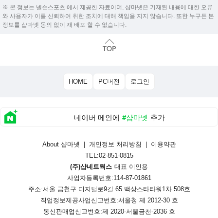
※ 본 정보는 넬슨스포츠 에서 제공한 자료이며, 샵마넷은 기재된 내용에 대한 오류
와 사용자가 이를 신뢰하여 취한 조치에 대해 책임을 지지 않습니다. 또한 누구든 본
정보를 샵마넷 동의 없이 재 배포 할 수 없습니다.
HOME
PC버전
로그인
네이버 메인에
#샵마넷
추가
About 샵마넷
|
개인정보 처리방침
|
이용약관
TEL:02-851-0815
(주)샵네트웍스
대표 이인용
사업자등록번호:114-87-01861
주소:서울 금천구 디지털로9길 65 백상스타타워1차 508호
직업정보제공사업신고번호:
서울청 제 2012-30 호
통신판매업신고번호:
제 2020-서울금천-2036 호