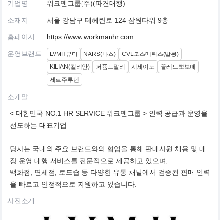
기업명
워크맨그룹(주)(파견대행)
소재지
서울 강남구 테헤란로 124 삼원타워 9층
홈페이지
https://www.workmanhr.com
운영브랜드
LVMH뷰티
NARS(나스)
CVL코스메틱스(발몽)
KILIAN(킬리안)
퍼퓸드말리
시세이도
끌레드뽀보떼
세르주루텐
소개말
< 대한민국 NO.1 HR SERVICE 워크맨그룹 > 인력 공급과 운영을
선도하는 대표기업
당사는 국내외 주요 브랜드와의 협업을 통해 판매사원 채용 및 매
장 운영 대행 서비스를 전문적으로 제공하고 있으며,
백화점, 면세점, 로드숍 등 다양한 유통 채널에서 검증된 판매 인력
을 빠르고 안정적으로 지원하고 있습니다.
사진소개