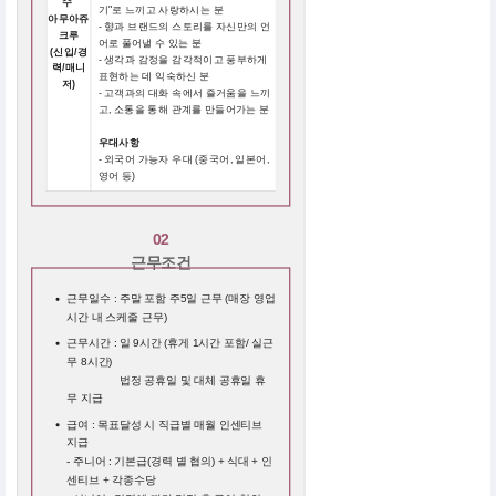
수
기"로 느끼고 사랑하시는 분
아무아쥬
- 향과 브랜드의 스토리를 자신만의 언
크루
어로 풀어낼 수 있는 분
(신입/경
- 생각과 감정을 감각적이고 풍부하게
력/매니
표현하는 데 익숙하신 분
저)
- 고객과의 대화 속에서 즐거움을 느끼
고, 소통을 통해 관계를 만들어가는 분
우대사항
- 외국어 가능자 우대 (중국어, 일본어,
영어 등)
02
근무조건
근무일수 : 주말 포함 주5일 근무 (매장 영업
시간 내 스케줄 근무)
근무시간 : 일 9시간 (휴게 1시간 포함/ 실근
무 8시간)
근무시간 :
법정 공휴일 및 대체 공휴일 휴
무 지급
급여 : 목표달성 시 직급별 매월 인센티브
지급
- 주니어 : 기본급(경력 별 협의) + 식대 + 인
센티브 + 각종수당