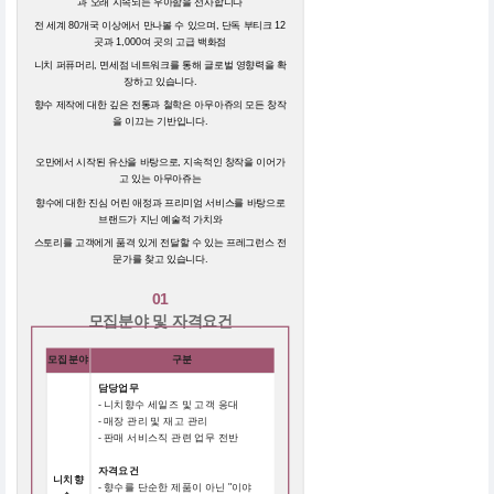
과 오래 지속되는 우아함을 선사합니다
전 세계 80개국 이상에서 만나볼 수 있으며, 단독 부티크 12
곳과 1,000여 곳의 고급 백화점
니치 퍼퓨머리, 면세점 네트워크를 통해 글로벌 영향력을 확
장하고 있습니다.
향수 제작에 대한 깊은 전통과 철학은 아무아쥬의 모든 창작
을 이끄는 기반입니다.
오만에서 시작된 유산을 바탕으로, 지속적인 창작을 이어가
고 있는 아무아쥬는
향수에 대한 진심 어린 애정과 프리미엄 서비스를 바탕으로
브랜드가 지닌 예술적 가치와
스토리를 고객에게 품격 있게 전달할 수 있는 프레그런스 전
문가를 찾고 있습니다.
01
모집분야 및 자격요건
모집분야
구분
담당업무
- 니치향수 세일즈 및 고객 응대
- 매장 관리 및 재고 관리
- 판매 서비스직 관련 업무 전반
자격요건
니치향
- 향수를 단순한 제품이 아닌 "이야