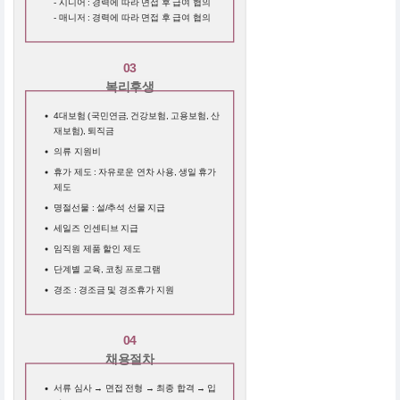
- 시니어 : 경력에 따라 면접 후 급여 협의
- 매니저 : 경력에 따라 면접 후 급여 협의
03
복리후생
4대보험 (국민연금, 건강보험, 고용보험, 산
재보험), 퇴직금
의류 지원비
휴가 제도 : 자유로운 연차 사용, 생일 휴가
제도
명절선물 : 설/추석 선물 지급
세일즈 인센티브 지급
임직원 제품 할인 제도
단계별 교육, 코칭 프로그램
경조 : 경조금 및 경조휴가 지원
04
채용절차
서류 심사 → 면접 전형 → 최종 합격 → 입