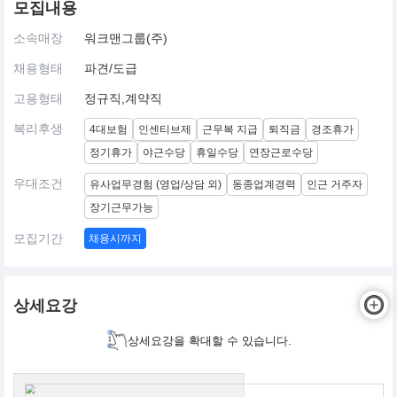
모집내용
소속매장
워크맨그룹(주)
채용형태
파견/도급
고용형태
정규직,계약직
복리후생
4대보험
인센티브제
근무복 지급
퇴직금
경조휴가
정기휴가
야근수당
휴일수당
연장근로수당
우대조건
유사업무경험 (영업/상담 외)
동종업계경력
인근 거주자
장기근무가능
모집기간
채용시까지
상세요강
상세요강을 확대할 수 있습니다.