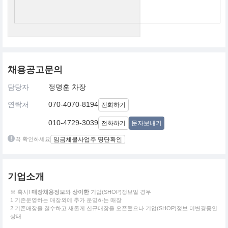
채용공고문의
담당자
정명훈 차장
연락처
070-4070-8194
전화하기
010-4729-3039
전화하기
문자보내기
꼭 확인하세요
임금체불사업주 명단확인
기업소개
※ 혹시!
매장채용정보
와
상이한
기업(SHOP)정보일 경우
1.기존운영하는 매장외에 추가 운영하는 매장
2.기존매장을 철수하고 새롭게 신규매장을 오픈했으나 기업(SHOP)정보 미변경중인
상태