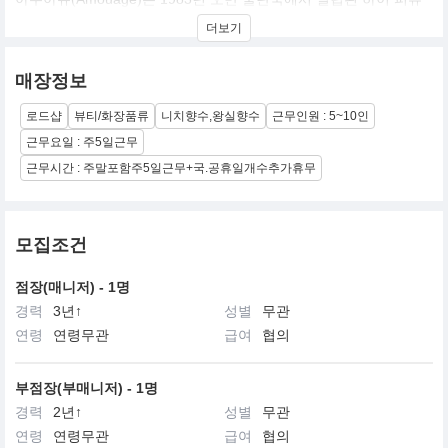
머리 하우스입니다.전통과 현대적 창작을 결합해 독창적이고 럭셔
더보기
리한 향수를 선보이며 세계적 명성을 쌓아왔습니다.각 향수는 장인
정신과 최고급 원료로 제작되어, 깊이 있는 향과 오래 지속되는 우아
함을 선사합니다. 전 세계 80개국 이상에서 만나볼 수 있으며, 단독
매장정보
부티크 12곳과 1,000여 곳의 고급 백화점, 니치 퍼퓨머리, 면세점 네
트워크를 통해 글로벌 영향력을 확장하고 있습니다. 향수 제작에 대
로드샵
뷰티/화장품류
니치향수,왕실향수
근무인원 : 5~10인
한 깊은 전통과 철학은 아무아쥬의 모든 창작을 이끄는 기반입니다.
근무요일 : 주5일근무
근무시간 : 주말포함주5일근무+국.공휴일개수추가휴무
모집조건
점장(매니저) - 1명
경력
3년↑
성별
무관
연령
연령무관
급여
협의
부점장(부매니저) - 1명
경력
2년↑
성별
무관
연령
연령무관
급여
협의