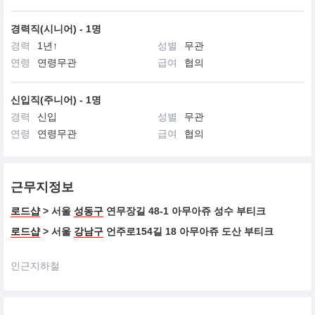
경력직(시니어) - 1명
경력
1년↑
성별
무관
연령
연령무관
급여
협의
신입직(주니어) - 1명
경력
신입
성별
무관
연령
연령무관
급여
협의
근무지정보
로드샵
> 서울
성동구
연무장길 48-1 아무아쥬 성수 부티크
로드샵
> 서울
강남구
언주로154길 18 아무아쥬 도산 부티크
인근지하철