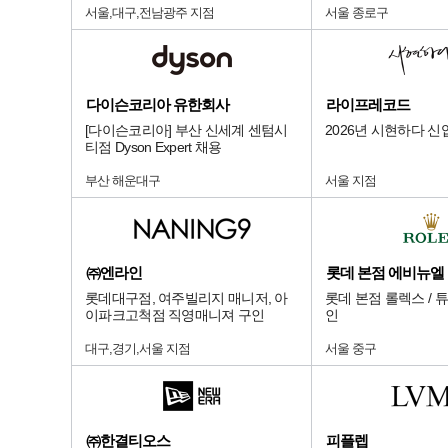
서울,대구,전남광주 지점
서울 종로구
다이슨코리아 유한회사
라이프레코드
[다이슨코리아] 부산 신세계 센텀시
2026년 시현하다 신
티점 Dyson Expert 채용
부산 해운대구
서울 지점
㈜엔라인
롯데대구점, 여주빌리지 매니저, 아
롯데 본점 롤렉스 / 
이파크고척점 직영매니져 구인
인
대구,경기,서울 지점
서울 중구
㈜한결티오스
피플렙