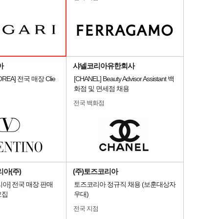
아
샤넬코리아유한회사
OREA] 전국 매장 Clie
[CHANEL] Beauty Advisor Assistant 백
화점 및 면세점 채용
전국 백화점
아(주)
(주)토즈코리아
아] 전국 매장 판매
토즈코리아 정규직 채용 (보훈대상자
모집
우대)
전국 지점