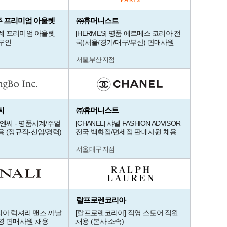
 여주 프리미엄 아울렛
㈜휴머니스트
세계 프리미엄 아울렛
[HERMES] 명품 에르메스 코리아 전
구인
국(서울/경기/대구/부산) 판매사원
서울,부산 지점
씨
㈜휴머니스트
엔씨 - 명품시계/주얼
[CHANEL] 샤넬 FASHION ADVISOR
 (정규직-신입/경력)
전국 백화점/면세점 판매사원 채용
서울,대구 지점
랄프로렌코리아
이탈리아 럭셔리 맨즈 까날
[랄프로렌코리아] 직영 스토어 직원
영 판매사원 채용
채용 (본사 소속)