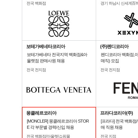
전국 백화점
경기 하남시 신세계百
보테가베네타코리아
(주)펜디코리아
보테가베네타 전국지역 백화점&아
펜디코리아 백화점,아
울렛점 판매사원 채용
매직) 모집
전국 전지점
전국 전지점
몽클레르코리아
프라다코리아(주)
[MONCLER] 몽클레르코리아 STOR
[프라다] 전국 백화점
E 각 부문별 경력/신입 채용
매 직원 채용
전국 백화점/아울렛/쇼핑몰
전국 지점