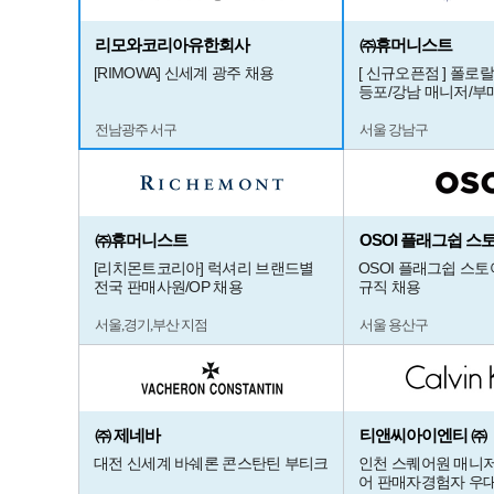
리모와코리아유한회사
㈜휴머니스트
[RIMOWA] 신세계 광주 채용
[ 신규오픈점 ] 폴로
등포/강남 매니저/부
전남광주 서구
서울 강남구
㈜휴머니스트
OSOI 플래그쉽 스
[리치몬트코리아] 럭셔리 브랜드별
OSOI 플래그쉽 스토
전국 판매사원/OP 채용
규직 채용
서울,경기,부산 지점
서울 용산구
㈜ 제네바
티앤씨아이엔티 ㈜
대전 신세계 바쉐론 콘스탄틴 부티크
인천 스퀘어원 매니저
어 판매자경험자 우대