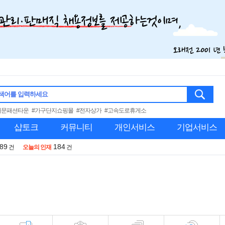
색어를 입력하세요
대문패션타운
#가구단지쇼핑몰
#전자상가
#고속도로휴게소
샵토크
커뮤니티
개인서비스
기업서비스
989
184
건
오늘의 인재
건