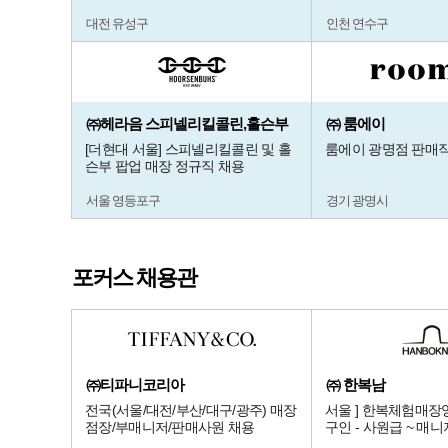
대전 유성구
인천 연수구
㈜헤라음 스피넬리킬콜린,홀슨부
㈜ 룸에이
[더현대 서울] 스피넬리킬콜린 및 홀
룸에이 광명점 판매
슨부 팝업 매장 정규직 채용
서울 영등포구
경기 광명시
포커스 채용관
㈜티파니코리아
㈜ 한복남
전국(서울/대전/부산/대구/광주) 매장
서울 ] 한복체험매장
점장/부매니저/판매사원 채용
구인 - 사원급 ~ 매