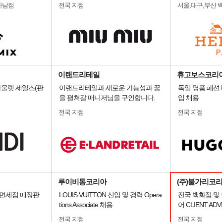
하남점
전국 지점
서울,대구,부산 
이랜드리테일
휴고보스코리
울렛 세일즈(판
이랜드리테일과 새로운 가능성과 꿈
독일 명품 패션 
을 펼쳐갈 매니저님을 구인합니다.
입 채용
전국 지점
전국 지점
루이비통코리아
(주)불가리코
/면세점 매장판
LOUIS VUITTON 신입 및 경력 Opera
전국 백화점 및
tions Associate 채용
어 CLIENT AD
전국 지점
전국 지점