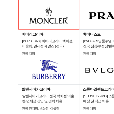
버버리코리아
휴머니스트
[BURBERRY] 버버리코리아 백화점,
[BVLGARI]명품주
아울렛, 면세점 세일즈 (전국)
전국 점장/부점장/판
전국 지점
전국 지점
발렌시아가코리아
스톤아일랜드코리
발렌시아가코리아 전국 백화점/아울
[STONE ISLAND]
렛/면세점 신입 및 경력 채용
매장 전 직급 채용
전국 전지점, 백화점, 아울렛
전국 매장