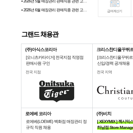
• 2026년 5월 매장관리 판매직종 관련 고용동향
• 2026년 6월 매장관리 판매직종 관련 고용동향
급여계산기
• 2026년 07월 샵토크 게시판 이벤트 당첨자발표
• 2026년 6월 샵마넷 파견 및 채용대행업체 인기순위 TOP 10
그랜드 채용관
• 전문부스채용관 배너 이미지 업데이트 안내
(주)아식스코리아
크리스챤디올꾸뛰
[오니츠카타이거] 전국지점 직영점
[크리스챤디올꾸뛰르코
판매사원 구인
신입/경력 공개채용
전국 지점
전국 지역
로에베 코리아
(주)비치
로에베(LOEWE) 백화점 매장관리 정
[ XEXYMIX ] 젝
규직 직원 채용
하남점 Store Manag