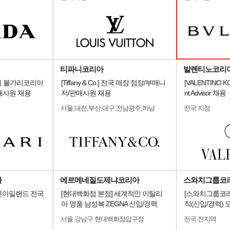
티파니코리아
발렌티노코리
얼리 불가리코리아
[Tiffany & Co.] 전국 매장 점장/부매니
[VALENTINO K
매사원 채용
저/판매사원 채용
nt Advisor 채용
서울,대전,부산,대구,전남광주,하남
전국 지점
아
에르메네질도제냐코리아
스와치그룹코리
 스톤아일랜드 전국
[현대백화점 본점] 세계적인 이탈리
[스와치그룹코리
아 명품 남성복 ZEGNA 신입/경력
직(신입/경력) 
서울 강남구 현대백화점압구정
전국 전지역