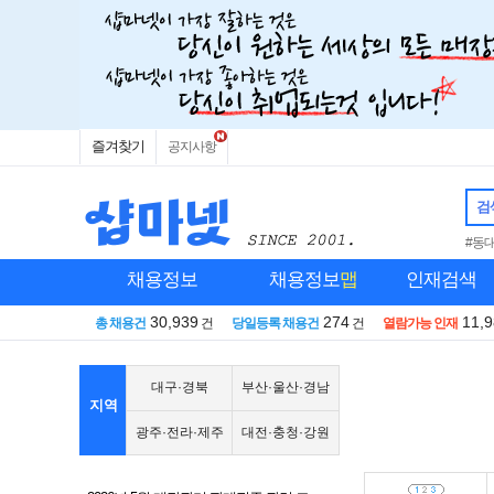
즐겨찾기
공지사항
검
#동
채용정보
채용정보
맵
인재검색
30,939
274
11,
총 채용건
건
당일등록 채용건
건
열람가능 인재
대구·경북
부산·울산·경남
지역
광주·전라·제주
대전·충청·강원