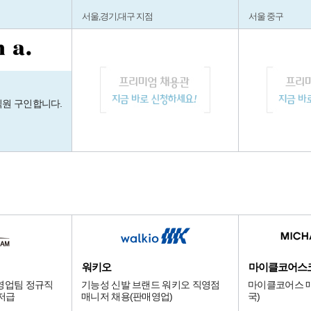
서울,경기,대구 지점
서울 중구
직원 구인합니다.
워키오
마이클코어스
영업팀 정규직
기능성 신발 브랜드 워키오 직영점
마이클코어스 매
니저급
매니저 채용(판매영업)
국)