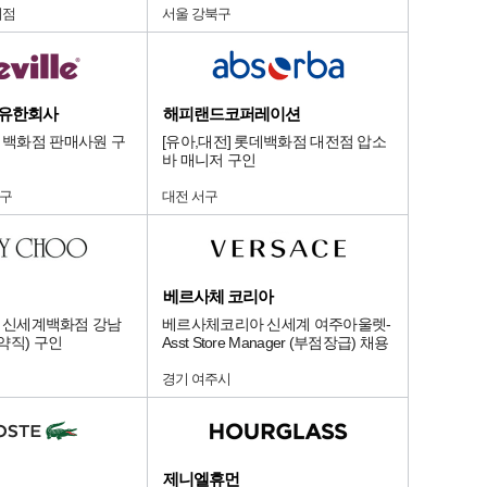
지점
서울 강북구
 유한회사
해피랜드코퍼레이션
] 백화점 판매사원 구
[유아,대전] 롯데백화점 대전점 압소
바 매니저 구인
당구
대전 서구
베르사체 코리아
OO] 신세계백화점 강남
베르사체코리아 신세계 여주아울렛-
약직) 구인
Asst Store Manager (부점장급) 채용
경기 여주시
제니엘휴먼