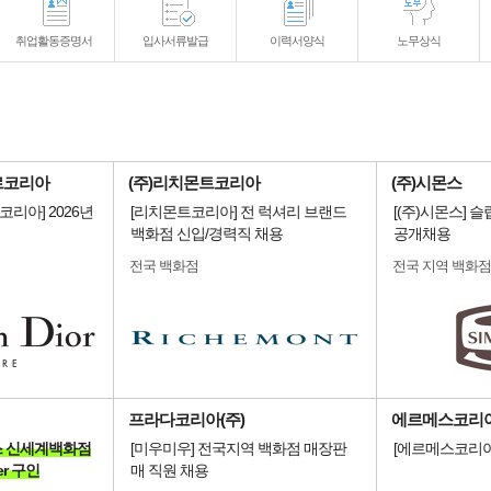
취업활동증명서
입사서류발급
이력서양식
노무상식
르코리아
(주)리치몬트코리아
(주)시몬스
리아] 2026년
[리치몬트코리아] 전 럭셔리 브랜드
[(주)시몬스] 
백화점 신입/경력직 채용
공개채용
전국 백화점
전국 지역 백화점
프라다코리아(주)
에르메스코리아
시믹스 신세계백화점
[미우미우] 전국지역 백화점 매장판
[에르메스코리아
er 구인
매 직원 채용