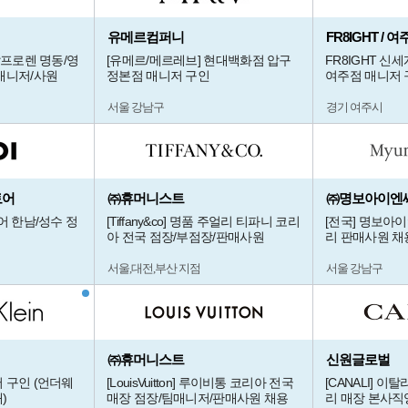
유메르컴퍼니
FR8IGHT /
랄프로렌 명동/영
[유메르/메르레브] 현대백화점 압구
FR8IGHT 신
매니저/사원
정본점 매니저 구인
여주점 매니저 
서울 강남구
경기 여주시
토어
㈜휴머니스트
㈜명보아이엔
어 한남/성수 정
[Tiffany&co] 명품 주얼리 티파니 코리
[전국] 명보아이
아 전국 점장/부점장/판매사원
리 판매사원 채용
서울,대전,부산 지점
서울 강남구
㈜휴머니스트
신원글로벌
 구인 (언더웨
[LouisVuitton] 루이비통 코리아 전국
[CANALI] 
)
매장 점장/팀매니저/판매사원 채용
리 매장 본사직