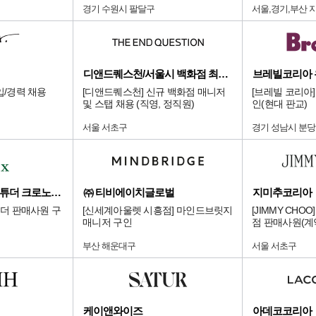
경기 수원시 팔달구
서울,경기,부산 
디앤드퀘스천/서울시 백화점 최상급 점
브레빌코리아
입/경력 채용
[디앤드퀘스천] 신규 백화점 매니저
[브레빌 코리아
및 스탭 채용 (직영, 정직원)
인(현대 판교)
서울 서초구
경기 성남시 분
롯데 본점 에비뉴엘 튜더 크로노다임
㈜ 티비에이치글로벌
지미추코리아
튜더 판매사원 구
[신세계아울렛 시흥점] 마인드브릿지
[JIMMY CH
매니저 구인
점 판매사원(계
부산 해운대구
서울 서초구
케이앤와이즈
아데코코리아