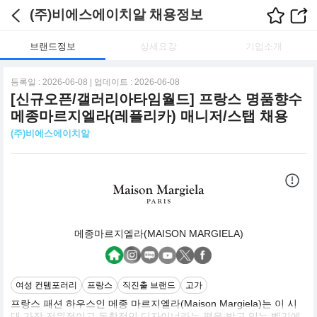
(주)비에스에이치알 채용정보
브랜드정보
상세요강
기업소개
등록일 : 2026-06-08 | 업데이트 : 2026-06-08
[신규오픈/갤러리아타임월드] 프랑스 명품향수
메종마르지엘라(레플리카) 매니저/스탭 채용
(주)비에스에이치알
메종마르지엘라(MAISON MARGIELA)
여성 컨템포러리
프랑스
직진출 브랜드
고가
프랑스 패션 하우스인 메종 마르지엘라(Maison Margiela)는 이 시
대 가장 전위적이고 독창적인 디자이너라는 평을 받고 있는 벨기에