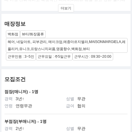
디자이너 마틴 마르지엘라(Martin Margiela)에 의해 1988년 설립됐
더보기
습니다. 남성성과 여성성이 융합되어 나타나는 메종 마르지엘라의
세계는 개념적이고, 불가사의하며, 신비롭고, 인습을 타파하는 모습
으로 보여지고 있습니다. 메종 마르지엘라의 현대적 우아함에 대한
매장정보
독특한 접근은 세계적으로 인정받고 있습니다. 2014년부터 크리에
이티브 디렉터를 맡고 있는 존 갈리아노는 마르지엘라의 코드에 자
백화점
뷰티/화장품류
신의 시적 비전을 결합한 새로운 미학을 보여주고 있습니다.
헤어, 네일아트, 피부관리, 메이크업,메종마르지엘라,MAISONMARGIELA,레
플리카,유니크,프랑스니치퍼퓸,명품향수,백화점,뷰티
근무인원 : 3~5인
근무요일 : 주5일근무
근무시간 : 09:30~20:00
모집조건
점장(매니저) - 1명
경력
3년↑
성별
무관
연령
연령무관
급여
협의
부점장(부매니저) - 1명
경력
2년↑
성별
무관