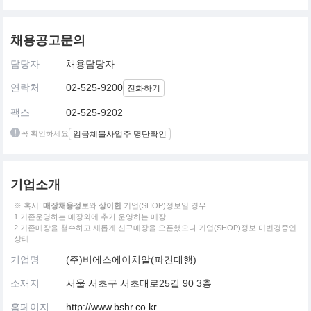
채용공고문의
담당자
채용담당자
연락처
02-525-9200
전화하기
팩스
02-525-9202
꼭 확인하세요
임금체불사업주 명단확인
기업소개
※ 혹시!
매장채용정보
와
상이한
기업(SHOP)정보일 경우
1.기존운영하는 매장외에 추가 운영하는 매장
2.기존매장을 철수하고 새롭게 신규매장을 오픈했으나 기업(SHOP)정보 미변경중인
상태
기업명
(주)비에스에이치알(파견대행)
소재지
서울 서초구 서초대로25길 90 3층
홈페이지
http://www.bshr.co.kr