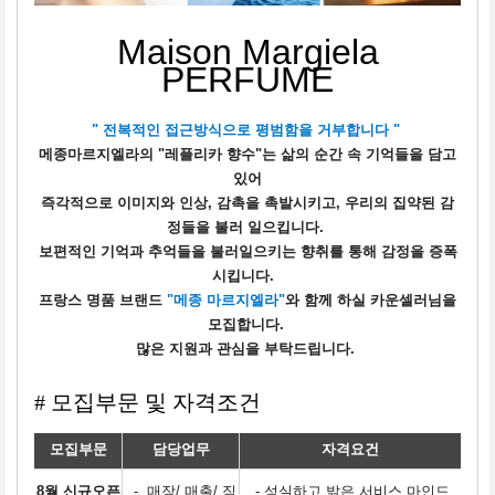
Maison Margiela
PERFUME
" 전복적인 접근방식으로 평범함을 거부합니다 "
메종마르지엘라의 "레플리카 향수"는 삶의 순간 속 기억들을 담고
있어
즉각적으로 이미지와 인상, 감촉을 촉발시키고,
우리의 집약된 감
정들을 불러 일으킵니다.
보편적인 기억과 추억들을 불러일으키는 향취를 통해 감정을 증폭
시킵니다.
프랑스 명품 브랜드
"메종 마르지엘라"
와 함께 하실 카운셀러님을
모집합니다.
많은 지원과 관심을 부탁드립니다.
# 모집부문 및 자격조건
모집부문
담당업무
자격요건
8월 신규오픈
- 매장/ 매출/ 직
- 성실하고 밝은 서비스 마인드