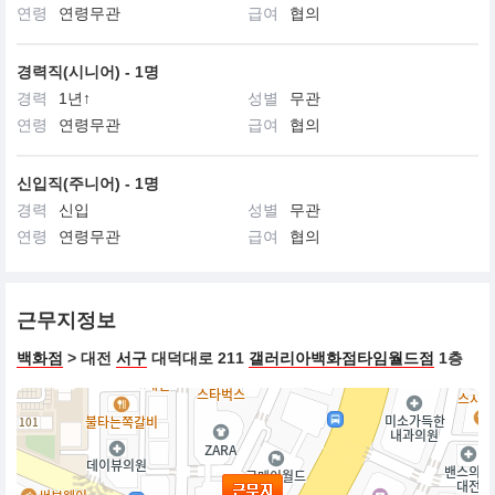
연령
연령무관
급여
협의
경력직(시니어) - 1명
경력
1년↑
성별
무관
연령
연령무관
급여
협의
신입직(주니어) - 1명
경력
신입
성별
무관
연령
연령무관
급여
협의
근무지정보
백화점
> 대전
서구
대덕대로 211
갤러리아백화점타임월드점
1층