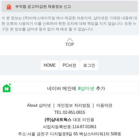
부적합 공고/마감된 채용정보 신고
※ 본 정보는 (주)비에스에이치알 에서 제공한 자료이며, 샵마넷은 기재된 내용에 대
한 오류와 사용자가 이를 신뢰하여 취한 조치에 대해 책임을 지지 않습니다. 또한 누
구든 본 정보를 샵마넷 동의 없이 재 배포 할 수 없습니다.
HOME
PC버전
로그인
네이버 메인에
#샵마넷
추가
About 샵마넷
|
개인정보 처리방침
|
이용약관
TEL:02-851-0815
(주)샵네트웍스
대표 이인용
사업자등록번호:114-87-01861
주소:서울 금천구 디지털로9길 65 백상스타타워1차 508호