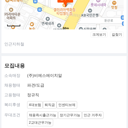
50m
크게보기
길찾기
인근지하철
모집내용
소속매장
(주)비에스에이치알
채용형태
파견/도급
고용형태
정규직
복리후생
4대보험
퇴직금
인센티브제
우대조건
채용즉시출근가능
장기근무가능
인근 거주자
2교대근무가능