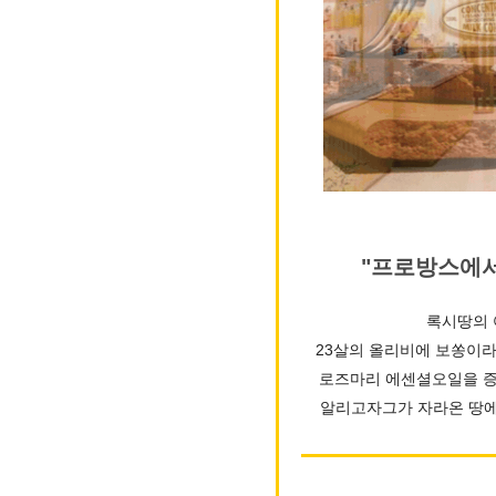
"프로방스에서 
록시땅의 
23살의 올리비에 보쏭이
로즈마리 에센셜오일을 증
알리고자그가 자라온 땅에