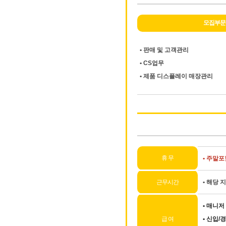
모집부문
• 판매 및 고객관리
• CS업무
• 제품 디스플레이 매장관리
휴 무
•
주말포함
근무시간
•
해당 지
•
매니저 
급 여
•
신입/경