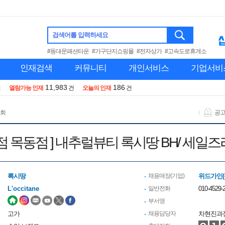
검색어를 입력하세요
#동대문패션타운
#가구단지쇼핑몰
#전자상가
#고속도로휴게소
인재검색
커뮤니티
개인서비스
기업서비
11,983
186
건
열람가능 인재
건
오늘의 인재
건
 회
공
백화점 목동점 ] 내추럴뷰티 록시땅 BH/ 
록시땅
채용매장(기업)
위드가인(
L'occitane
일반전화
010-4529-2
부서명
고가
채용담당자
차현진과