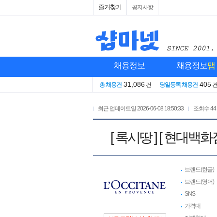
즐겨찾기
공지사항
채용정보
채용정보
맵
31,086
405
총 채용건
건
당일등록 채용건
최근 업데이트일
2026-06-08 18:50:33
조회수
44
[ 록시땅 ] [ 현대
브랜드(한글)
브랜드(영어)
SNS
가격대