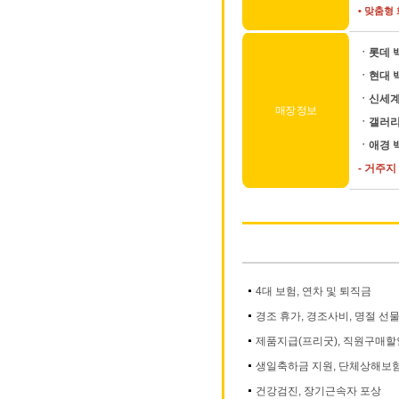
•
맞춤형 
ㆍ롯데 
ㆍ현대 
ㆍ신세계
매장 정보
ㆍ갤러리
ㆍ애경 
- 거주지
4대 보험, 연차 및 퇴직금
경조 휴가, 경조사비, 명절 선
제품지급(프리굿), 직원구매할
생일축하금 지원, 단체상해보
건강검진, 장기근속자 포상