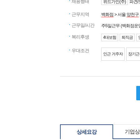
채용형태
위드가인(주)
파견/
근무지역
백화점
> 서울
양천구
근무일/시간
주5일근무 (백화점운
복리후생
4대보험
퇴직금
우대조건
인근 거주자
장기근
기업상
상세요강