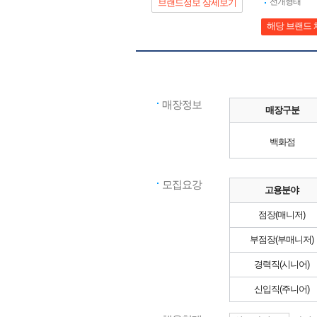
전개형태
브랜드정보 상세보기
해당 브랜드 
매장정보
매장구분
백화점
모집요강
고용분야
점장(매니저)
부점장(부매니저)
경력직(시니어)
신입직(주니어)