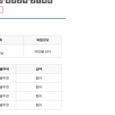
목
매장규모
류
매장별 상이
시땅
별우대
급여
별무관
협의
별무관
협의
별무관
협의
별무관
협의