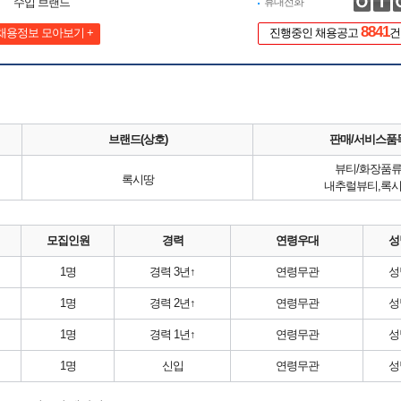
수입 브랜드
휴대전화
8841
채용정보 모아보기 +
진행중인 채용공고
건
브랜드(상호)
판매/서비스품
뷰티/화장품
록시땅
내추럴뷰티,록
모집인원
경력
연령우대
성
1명
경력 3년↑
연령무관
성
1명
경력 2년↑
연령무관
성
1명
경력 1년↑
연령무관
성
1명
신입
연령무관
성