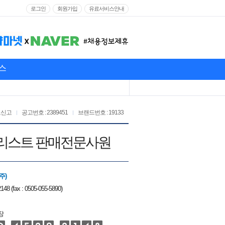
로그인
회원가입
유료서비스안내
스
고신고
공고번호 : 2389451
브랜드번호 : 19133
세일즈리스트 판매전문사원
주)
148 (fax : 0505-055-5890)
장