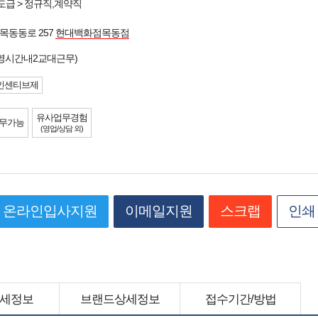
도급 > 정규직,계약직
목동동로 257
현대백화점목동점
영시간내2교대근무)
인센티브제
유사업무경험
무가능
(영업/상담 외)
온라인입사지원
이메일지원
스크랩
인쇄
세정보
브랜드상세정보
접수기간/방법