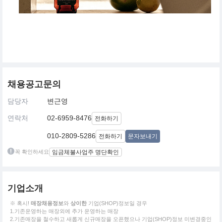
채용공고문의
담당자
변근영
연락처
02-6959-8476
전화하기
010-2809-5286
전화하기
문자보내기
꼭 확인하세요
임금체불사업주 명단확인
기업소개
※ 혹시!
매장채용정보
와
상이한
기업(SHOP)정보일 경우
1.기존운영하는 매장외에 추가 운영하는 매장
2.기존매장을 철수하고 새롭게 신규매장을 오픈했으나 기업(SHOP)정보 미변경중인