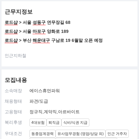
근무지정보
로드샵
> 서울
성동구
연무장길 68
로드샵
> 서울
마포구
양화로 189
로드샵
> 부산
해운대구
구남로 19 6월말 오픈 예정
인근지하철
모집내용
소속매장
에이스휴먼파워
채용형태
파견/도급
고용형태
정규직,계약직,아르바이트
복리후생
4대보험
퇴직금
식비/식권 지급
우대조건
동종업계경력
유사업무경험 (영업/상담 외)
인근 거주자