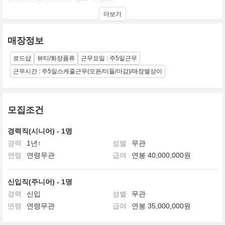
아름다워질 수 있는 향을 연구하고 있습니다.
더보기
"삶을 바꾸는 향, 향이 주는 진심을 느끼다"
매장정보
하루하루 지쳐가는 삶 속 향으로 행복을 기억하고 삶의 치유를 전달
하고자 합니다.
로드샵
뷰티/화장품류
근무요일 : 주5일근무
주인공이 되고픈 향, 기억을 불러오는 향,
사랑하는 사람과의 설렘을 줄 수 있는
근무시간 : 주5일스케줄근무(오픈/미들/마감)/매장별상이
우리의 상상 속 귀중한 모든 순간을 향기로 선사합니다.
모집조건
경력직(시니어) - 1명
경력
1년↑
성별
무관
연령
연령무관
급여
연봉 40,000,000원
신입직(주니어) - 1명
경력
신입
성별
무관
연령
연령무관
급여
연봉 35,000,000원