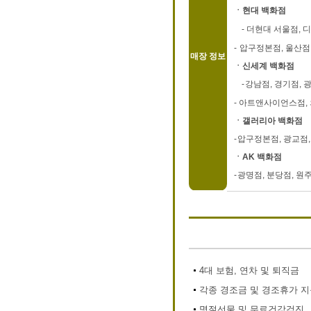
ㆍ현대 백화점
-
더현대 서울점, 디
-
압구정본점, 울산점,
매장 정보
ㆍ신세계 백화점
-
강남점, 경기점, 
-
아트앤사이언스점, 
ㆍ갤러리아 백화점
-
압구정본점, 광교점,
ㆍAK 백화점
-
광명점, 분당점, 원
4대 보험, 연차 및 퇴직금
각종 경조금 및 경조휴가 
명절선물 및 무료건강검진