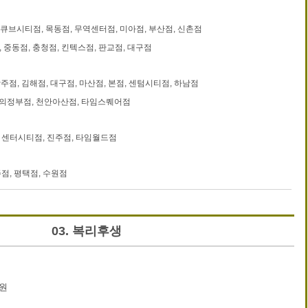
큐브시티점, 목동점, 무역센터점, 미아점, 부산점, 신촌점
 중동점, 충청점, 킨텍스점, 판교점, 대구점
광주점, 김해점, 대구점, 마산점, 본점, 센텀시티점, 하남점
의정부점, 천안아산점, 타임스퀘어점
 센터시티점, 진주점, 타임월드점
주점, 평택점, 수원점
03. 복리후생
지원