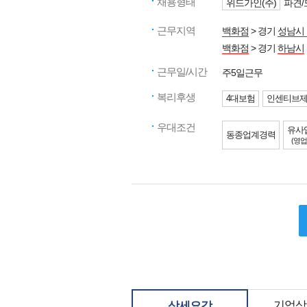
채용형태
위드가인(주)
파견/
근무지역
백화점
> 경기
성남시
백화점
> 경기
하남시
근무일/시간
주5일근무
복리후생
4대보험
인센티브
우대조건
유사
동종업계경력
(영업
기업상
상세요강