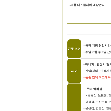
• 제품 디스플레이 매장관리
• 해당 지점 영업시간 
근무 조건
• 주말포함 주 5일 근
• 매니저 : 면접시 협
급 여
• 신입/경력 : 면접시
• 동종 업계 최고대
ㆍ롯데 백화점
-
중동점, 노원점, 
-
광복점, 부산본점, 
-
울산점, 평촌점, 