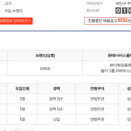
고가
채용담당자
곽민규 주
수입 브랜드
휴대전화
8722
채용정보 모아보기 +
진행중인 채용공고
건
브랜드(상호)
판매/서비스품
뷰티/화장품
라메르
엘카그룹,라메르스
모집인원
경력
연령우대
성
1명
경력 2년↑
연령무관
성
1명
경력 1년↑
연령무관
성
1명
신입
연령무관
성