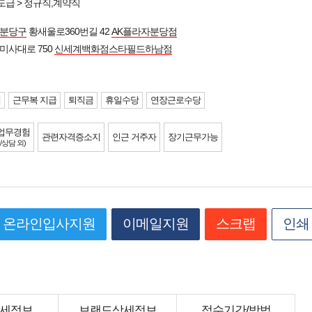
도급 > 정규직,계약직
 분당구
황새울로360번길 42
AK플라자분당점
미사대로 750
신세계백화점스타필드하남점
제
근무복 지급
퇴직금
휴일수당
연장근로수당
업무경험
관련자격증소지
인근 거주자
장기근무가능
/상담 외)
온라인입사지원
이메일지원
스크랩
인쇄
세정보
브랜드상세정보
접수기간/방법