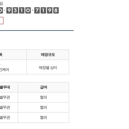
임
목
매장규모
류
매장별 상이
킨케어
별우대
급여
별무관
협의
별무관
협의
별무관
협의