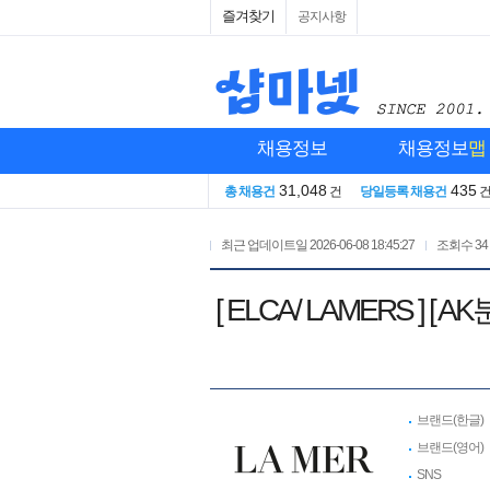
즐겨찾기
공지사항
채용정보
채용정보
맵
31,048
435
총 채용건
건
당일등록 채용건
최근 업데이트일
2026-06-08 18:45:27
조회수
34
[ ELCA/ LAMERS
브랜드(한글)
브랜드(영어)
SNS