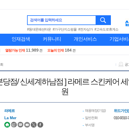
검색어를 입력하세요
#동대문패션타운
#가구단지쇼핑몰
#전자상가
#고속도로휴게소
인재검색
커뮤니티
개인서비스
기업서비
11,989
184
건
열람가능 인재
건
오늘의 인재
건
 회
공
 ] [ AK분당점/ 신세계하남점 ] 라메르 스킨
원
라메르
채용매장(기업)
위드가인(
La Mer
일반전화
010-9310-7
부서명