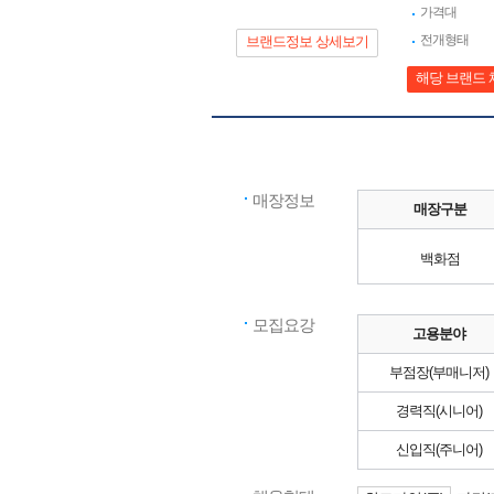
가격대
전개형태
브랜드정보 상세보기
해당 브랜드 
매장정보
매장구분
백화점
모집요강
고용분야
부점장(부매니저)
경력직(시니어)
신입직(주니어)