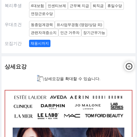
복리후생
4대보험
인센티브제
근무복 지급
퇴직금
휴일수당
연장근로수당
우대조건
동종업계경력
유사업무경험 (영업/상담 외)
관련자격증소지
인근 거주자
장기근무가능
모집기간
채용시까지
상세요강
상세요강을 확대할 수 있습니다.