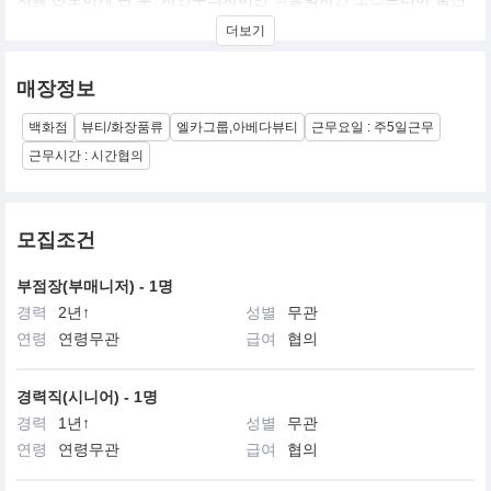
호스트 레켈바커의 창업정신을 바탕으로 우리가 살고 있는 이 세계
더보기
를 보호한다라는 아베다의 미션을 실천하기 위해, 아베다가 생산하
는 제품들로부터 사회에 환원하는 여러 봉사 활동들까지 다양한 방
법을 통해 사업을 펼쳐 나가고 있으며, 미의 영역에서 뿐만이 아닌
매장정보
모든 면에서 환경에 대한 책임을 다하는 기업의 본보기를 세우기 위
해 노력하고 있습니다.
백화점
뷰티/화장품류
엘카그룹,아베다뷰티
근무요일 : 주5일근무
근무시간 : 시간협의
모집조건
부점장(부매니저) - 1명
경력
2년↑
성별
무관
연령
연령무관
급여
협의
경력직(시니어) - 1명
경력
1년↑
성별
무관
연령
연령무관
급여
협의