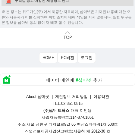
부적합 공고/마감된 채용정보 신고
※ 본 정보는 위드가인(주) 에서 제공한 자료이며, 샵마넷은 기재된 내용에 대한 오
류와 사용자가 이를 신뢰하여 취한 조치에 대해 책임을 지지 않습니다. 또한 누구든
본 정보를 샵마넷 동의 없이 재 배포 할 수 없습니다.
HOME
PC버전
로그인
네이버 메인에
#샵마넷
추가
About 샵마넷
|
개인정보 처리방침
|
이용약관
TEL:02-851-0815
(주)샵네트웍스
대표 이인용
사업자등록번호:114-87-01861
주소:서울 금천구 디지털로9길 65 백상스타타워1차 508호
직업정보제공사업신고번호:
서울청 제 2012-30 호