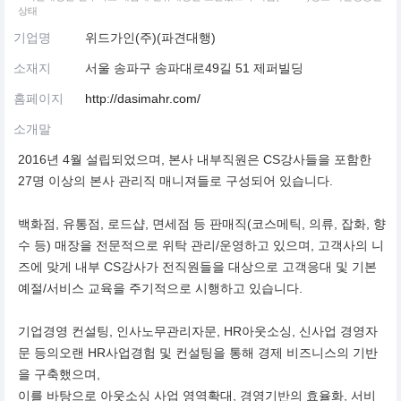
상태
기업명
위드가인(주)(파견대행)
소재지
서울 송파구 송파대로49길 51 제퍼빌딩
홈페이지
http://dasimahr.com/
소개말
2016년 4월 설립되었으며, 본사 내부직원은 CS강사들을 포함한
27명 이상의 본사 관리직 매니져들로 구성되어 있습니다.
백화점, 유통점, 로드샵, 면세점 등 판매직(코스메틱, 의류, 잡화, 향
수 등) 매장을 전문적으로 위탁 관리/운영하고 있으며, 고객사의 니
즈에 맞게 내부 CS강사가 전직원들을 대상으로 고객응대 및 기본
예절/서비스 교육을 주기적으로 시행하고 있습니다.
기업경영 컨설팅, 인사노무관리자문, HR아웃소싱, 신사업 경영자
문 등의오랜 HR사업경험 및 컨설팅을 통해 경제 비즈니스의 기반
을 구축했으며,
이를 바탕으로 아웃소싱 사업 영역확대, 경영기반의 효율화, 서비