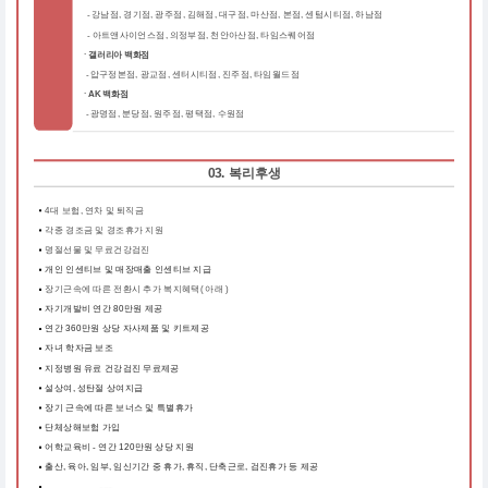
강남점, 경기점, 광주점, 김해점, 대구점, 마산점, 본점, 센텀시티점, 하남점
-
-
아트앤사이언스점, 의정부점, 천안아산점, 타임스퀘어점
ㆍ갤러리아 백화점
압구정본점, 광교점, 센터시티점, 진주점, 타임월드점
-
ㆍAK 백화점
광명점, 분당점, 원주점, 평택점, 수원점
-
03. 복리후생
4대 보험, 연차 및 퇴직금
각종 경조금 및 경조휴가 지원
명절선물 및 무료건강검진
개인 인센티브 및 매장매출 인센티브 지급
장기근속에 따른 전환시 추가 복지혜택( 아래 )
자기개발비 연간 80만원 제공
연간 360만원 상당 자사제품 및 키트제공
자녀 학자금 보조
지정병원 유료 건강검진 무료제공
설상여, 성탄절 상여지급
장기 근속에 따른 보너스 및 특별휴가
단체상해보험 가입
어학교육비 - 연간 120만원 상당 지원
출산, 육아, 임부, 임신기간 중 휴가, 휴직, 단축근로, 검진휴가 등 제공