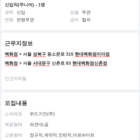
신입직(주니어) - 1명
경력
신입
성별
무관
연령
연령무관
급여
협의
근무지정보
백화점
> 서울
성북구
동소문로 315
현대백화점미아점
백화점
> 서울
서대문구
신촌로 83
현대백화점신촌점
인근지하철
모집내용
소속매장
위드가인(주)
채용형태
파견/도급
고용형태
정규직,계약직,인턴직,아르바이트