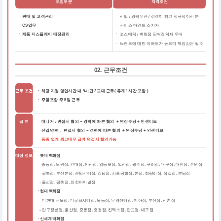
모집부문
자격조건
ㆍ 판매 및 고객관리
ㆍ
신입 / 경력무관 / 성격이 밝고 적극적이신 분
ㆍ CS업무
ㆍ
서비스 마인드 소지자
ㆍ 제품 디스플레이 매장관리
ㆍ
코스메틱 / 백화점 판매경력자 우대
ㆍ
브랜드에 대한 이해도가 높으며 책임감은 필수
02. 근무조건
근무 조건
ㆍ 해당 지점 영업시간 내 9시간 2교대 근무( 휴게 1시간 포함 )
ㆍ 주말포함 주 5일 근무
급 여
ㆍ 매니저 : 면접시 협의 ~ 경력에 따른 협의 + 연장수당 + 인센티브
ㆍ 신입/경력 : 면접시 협의 ~ 경력에 따른 협의 + 연장수당 + 인센티브
ㆍ 동종 업계 최고대우 급여 면접시 협의가능
매장 정보
ㆍ롯데 백화점
중동점, 노원점, 건대점, 안산점, 영등포점, 일산점, 광주점, 구리점, 대구점, 대전점, 수원점
-
-
광복점, 부산본점, 센텀시티점, 강남점, 김포공항점, 본점, 청량리점, 잠실점, 분당점
-
울산점, 평촌점, 인천터미널점
ㆍ현대 백화점
더현대 서울점, 디큐브시티점, 목동점, 무역센터점, 미아점, 부산점, 신촌점
-
-
압구정본점, 울산점, 중동점, 충청점, 킨텍스점, 판교점, 대구점
ㆍ신세계 백화점