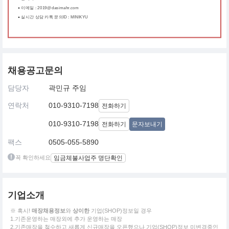
이메일 : 2019@dasimahr.com
실시간 상담 카톡 문의ID : MINIKYU
채용공고문의
담당자
곽민규 주임
연락처
010-9310-7198
전화하기
010-9310-7198
전화하기
문자보내기
팩스
0505-055-5890
꼭 확인하세요
임금체불사업주 명단확인
기업소개
※ 혹시!
매장채용정보
와
상이한
기업(SHOP)정보일 경우
1.기존운영하는 매장외에 추가 운영하는 매장
2.기존매장을 철수하고 새롭게 신규매장을 오픈했으나 기업(SHOP)정보 미변경중인