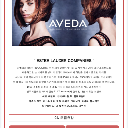
" ESTEE LAUDER COMPANIES "
이엘씨에이한국(ELCA Korea)은 전 세계 150여개 나라 및 지역에서 25개 이상의 브랜드를
제공하고 있는 세계적인 뷰티 기업이자 프레스티지 화장품 업계의 글로벌 리더인
에스티 로더 컴퍼니즈의 한국 오피스로, 현재 350개 지점에서 1500여명의 뷰티어드바이저와
함께 한국 소비자들에게 다양한 스킨케어, 메이크업, 헤어케어, 향수 제품들을 제공하고 있습니다.
1991년 출범 이후 지난 약 30년 동안 프레스티지 뷰티 시장을 주도하는
선두기업으로 자리매김한 ELCA Korea에서 현재 만나볼 수 있는 브랜드
색조 브랜드 : 바비브라운, 맥, 톰포드뷰티
기초 브랜드 : 에스티로더, 달팡, 라메르, 크리니크, 아베다, 랩시리즈
향수브랜드 : 조 말론 런던, 르라보, 에어린
01. 모집요강