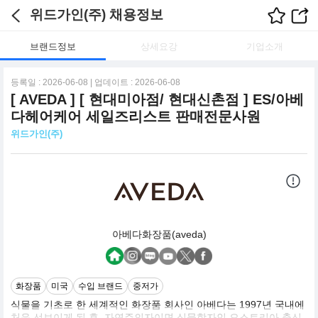
위드가인(주) 채용정보
브랜드정보
상세요강
기업소개
등록일 : 2026-06-08 | 업데이트 : 2026-06-08
[ AVEDA ] [ 현대미아점/ 현대신촌점 ] ES/아베
다헤어케어 세일즈리스트 판매전문사원
위드가인(주)
아베다화장품(aveda)
화장품
미국
수입 브랜드
중저가
식물을 기초로 한 세계적인 화장품 회사인 아베다는 1997년 국내에
처음 선보이게 된 후. 자연주의자이면 식물학자인 오스트리아 출신