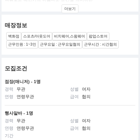
심플하고 모던한 컨셉의 트렌디한 젊은 Swim & Life wear 브랜드입
더보기
니다.
매장정보
백화점
스포츠/아웃도어
비치웨어,스윔웨어
팝업스토어
근무인원 : 1~3인
근무요일 : 근무요일협의
근무시간 : 시간협의
모집조건
점장(매니저) - 1명
경력
무관
성별
여자
연령
연령무관
급여
협의
행사알바 - 1명
경력
무관
성별
여자
연령
연령무관
급여
협의
기간