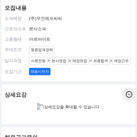
모집내용
소속매장
(주)우인에프씨씨
근로자소속
본사소속
고용형태
아르바이트
우대조건
동종업계경력
입사과정
>
>
>
>
서류전형
본사면접
매장면접
최종합격
매장근무
모집기간
채용시까지
상세요강
상세요강을 확대할 수 있습니다.