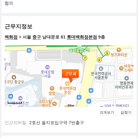
협의
근무지정보
백화점
> 서울
중구
남대문로 81
롯데백화점본점
9층
50m
크게보기
길찾기
인근지하철
2호선 을지로입구역 7번출구