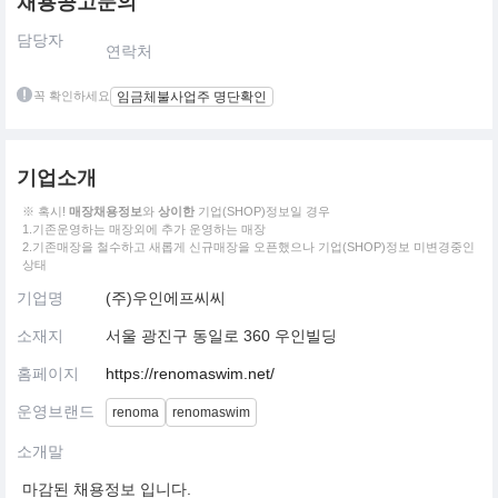
채용공고문의
담당자
연락처
꼭 확인하세요
임금체불사업주 명단확인
기업소개
※ 혹시!
매장채용정보
와
상이한
기업(SHOP)정보일 경우
1.기존운영하는 매장외에 추가 운영하는 매장
2.기존매장을 철수하고 새롭게 신규매장을 오픈했으나 기업(SHOP)정보 미변경중인
상태
기업명
(주)우인에프씨씨
소재지
서울 광진구 동일로 360 우인빌딩
홈페이지
https://renomaswim.net/
운영브랜드
renoma
renomaswim
소개말
마감된 채용정보 입니다.