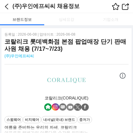
(주)우인에프씨씨 채용정보
브랜드정보
상세요강
기업소개
등록일 : 2026-06-08 | 업데이트 : 2026-06-08
코랄리크 롯데백화점 본점 팝업매장 단기 판매
사원 채용 (7/17~7/23)
(주)우인에프씨씨
코랄리크(CORALIQUE)
스윔웨어
비치웨어
내셔널(국내) 브랜드
중저가
여름을 준비하는 우리의 자세, 코랄리크
여유로운 해변가의 아름다운 순간을 의미하는