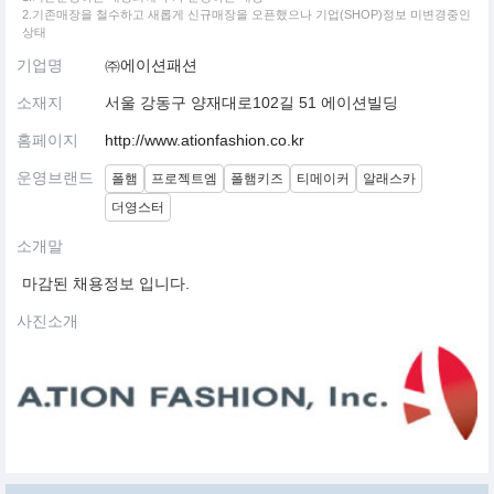
2.기존매장을 철수하고 새롭게 신규매장을 오픈했으나 기업(SHOP)정보 미변경중인
상태
기업명
㈜에이션패션
소재지
서울 강동구 양재대로102길 51 에이션빌딩
홈페이지
http://www.ationfashion.co.kr
운영브랜드
폴햄
프로젝트엠
폴햄키즈
티메이커
알래스카
더영스터
소개말
마감된 채용정보 입니다.
사진소개