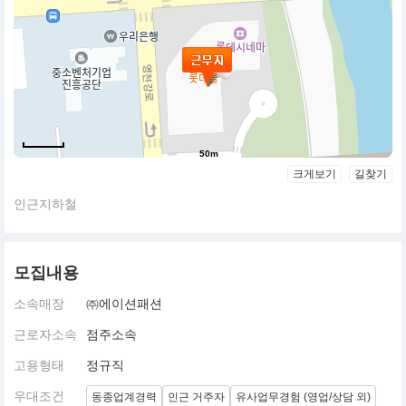
50m
크게보기
길찾기
인근지하철
모집내용
소속매장
㈜에이션패션
근로자소속
점주소속
고용형태
정규직
우대조건
동종업계경력
인근 거주자
유사업무경험 (영업/상담 외)