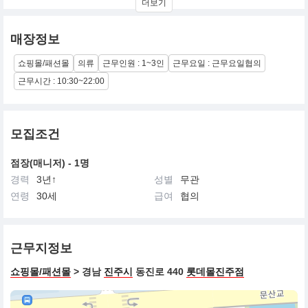
더보기
매장정보
쇼핑몰/패션몰
의류
근무인원 : 1~3인
근무요일 : 근무요일협의
근무시간 : 10:30~22:00
모집조건
점장(매니저) - 1명
경력
3년↑
성별
무관
연령
30세
급여
협의
근무지정보
쇼핑몰/패션몰
> 경남
진주시
동진로 440
롯데몰진주점