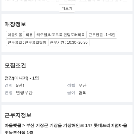
운 감성을 토대로 한 리조트 컨템포러리 룩을 제안합니다.
더보기
매장정보
아울렛몰
의류
캐주얼,리조트룩,컨템포러리룩
근무인원 : 1~3인
근무요일 : 근무요일협의
근무시간 : 10:30~20:30
모집조건
점장(매니저) - 1명
경력
5년↑
성별
무관
연령
연령무관
급여
협의
근무지정보
아울렛몰
> 부산
기장군
기장읍 기장해안로 147
롯데프리미엄아울
렛동부산점
1층