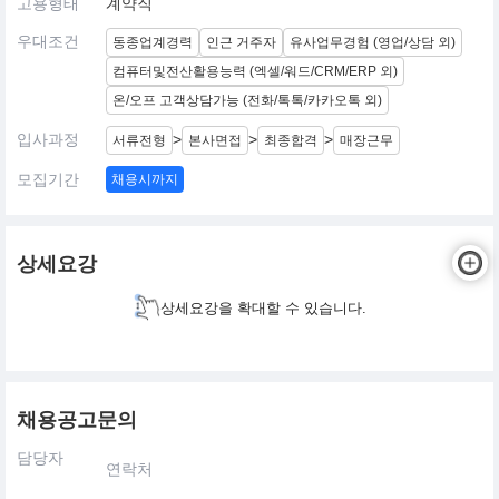
고용형태
계약직
우대조건
동종업계경력
인근 거주자
유사업무경험 (영업/상담 외)
컴퓨터및전산활용능력 (엑셀/워드/CRM/ERP 외)
온/오프 고객상담가능 (전화/톡톡/카카오톡 외)
입사과정
>
>
>
서류전형
본사면접
최종합격
매장근무
모집기간
채용시까지
상세요강
상세요강을 확대할 수 있습니다.
채용공고문의
담당자
연락처