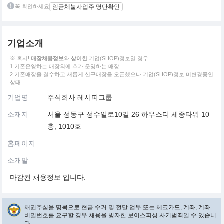
꼭 확인하세요
임금체불사업주 명단확인
기업소개
※ 혹시!
매장채용정보
와
상이한
기업(SHOP)정보일 경우
1.기존운영하는 매장외에 추가 운영하는 매장
2.기존매장을 철수하고 새롭게 신규매장을 오픈했으나 기업(SHOP)정보 미변경중인
상태
기업명
주식회사 레시피그룹
소재지
서울 성동구 성수일로10길 26 하우스디 세종타워 10
층, 1010호
홈페이지
소개말
마감된 채용정보 입니다.
채권추심을 명목으로 현금 수거 및 전달 업무 또는 체크카드, 계좌, 계좌
비밀번호를 요구할 경우 채용을 빙자한 보이스피싱 사기범죄일 수 있습니
다.