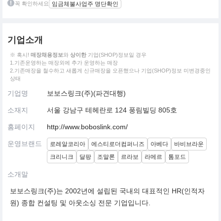
꼭 확인하세요
임금체불사업주 명단확인
기업소개
※ 혹시!
매장채용정보
와
상이한
기업(SHOP)정보일 경우
1.기존운영하는 매장외에 추가 운영하는 매장
2.기존매장을 철수하고 새롭게 신규매장을 오픈했으나 기업(SHOP)정보 미변경중인
상태
기업명
보보스링크(주)(파견대행)
소재지
서울 강남구 테헤란로 124 풍림빌딩 805호
홈페이지
http://www.boboslink.com/
운영브랜드
로레알코리아
에스티로더컴퍼니즈
아베다
바비브라운
크리니크
달팡
조말론
르라보
라메르
톰포드
소개말
보보스링크(주)는 2002년에 설립된 국내의 대표적인 HR(인적자
원) 종합 컨설팅 및 아웃소싱 전문 기업입니다.