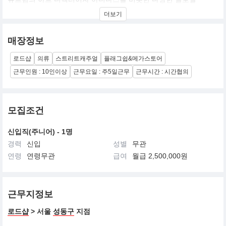
브랜드와 끊임없이 창작 활동을 진행하고 있는 미국의 전설적인 프
더보기
로 스케이트 보더이자 아티스트의 ‘스트리트 브랜드'입니다.
마크 곤잘레스의 개성과 아트워크가 고스란히 녹아든 의류 라인 역
시 서브컬처를 기반으로 한 스트리트 브랜드로 전 세계의 유명
매장정보
편집숍에서 쉽게 만날 수 있으며, 다양한 브랜드와 꾸준한 컬래버레
이션을 진행하며 미국과 일본, 유럽 등에서 높은 인기를 얻고 있습니
로드샵
의류
스트리트캐주얼
플래그쉽&메가스토어
다.
근무인원 : 10인이상
근무요일 : 주5일근무
근무시간 : 시간협의
모집조건
신입직(주니어) - 1명
경력
신입
성별
무관
연령
연령무관
급여
월급 2,500,000원
근무지정보
로드샵
> 서울
성동구
지점