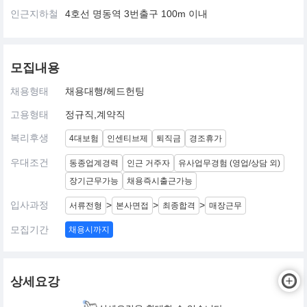
인근지하철
4호선 명동역 3번출구 100m 이내
모집내용
채용형태
채용대행/헤드헌팅
고용형태
정규직,계약직
복리후생
4대보험
인센티브제
퇴직금
경조휴가
우대조건
동종업계경력
인근 거주자
유사업무경험 (영업/상담 외)
장기근무가능
채용즉시출근가능
입사과정
>
>
>
서류전형
본사면접
최종합격
매장근무
모집기간
채용시까지
상세요강