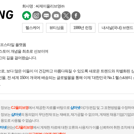
회사명 : 씨제이올리브영㈜
헬스케어
뷰티상품
1999년 런칭
내셔널(국내) 브랜드
이프스타일 플랫폼
스토어 개념을 최초로 선보이며
 최고의 길을 걸어왔습니다.
으로, 보다 많은 이들이 더 건강하고 아름다워질 수 있도록 새로운 트렌드와 차별화된 
인몰, 전 세계 150여 개국에 배송되는 글로벌몰을 통해 이제 ‘대한민국 No.1 헬스&뷰티
.
 정보는
CJ올리브영
에서 제공한 자료를 바탕으로
샵마넷
이(가) 편집 및 그 표현방법을 수정하
 정보는
샵마넷
의 동의없이 무단전재 또는 재배포, 재가공할 수 없으며, 게재된 채용기업(기업
 용도로 사용될 수 없습니다.
마넷
은(는)
CJ올리브영
에서 게재한 자료에 대한 오류와 사용자가 이를 신뢰하여 취한 조치에 대