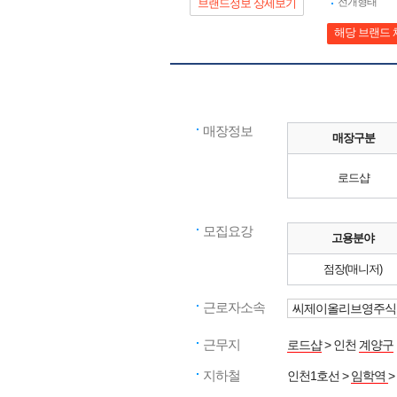
전개형태
브랜드정보 상세보기
해당 브랜드 
매장정보
매장구분
로드샵
모집요강
고용분야
점장(매니저)
근로자소속
씨제이올리브영주식
근무지
로드샵
> 인천
계양구
지하철
인천1호선 >
임학역
>