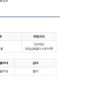
채용정보
목
매장규모
류
1인매장
!
상품
편집샵&멀티스토어
별우대
급여
별무관
협의