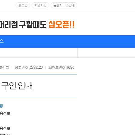
로그인
회원가입
유료서비스안내
스
고신고
공고번호 : 2389120
브랜드번호 : 6336
 구인 안내
영
채용정보
채용정보