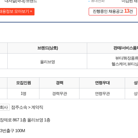
내셔널(국내) 브랜드
휴대전화
마감된 
13
채용정보 모아보기 +
진행중인 채용공고
건
브랜드(상호)
판매/서비스품
뷰티/화장품
올리브영
헬스케어,뷰티
모집인원
경력
연령우대
성
1명
경력무관
연령무관
성
회사
점주소속 > 계약직
장제로 867 1층 올리브영 1층
 3번출구 100M