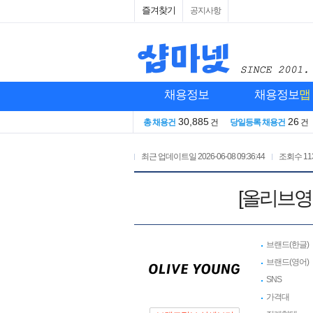
즐겨찾기
공지사항
채용정보
채용정보
맵
30,885
26
총 채용건
건
당일등록 채용건
건
최근 업데이트일
2026-06-08 09:36:44
조회수
11
[올리브영
브랜드(한글)
브랜드(영어)
SNS
가격대