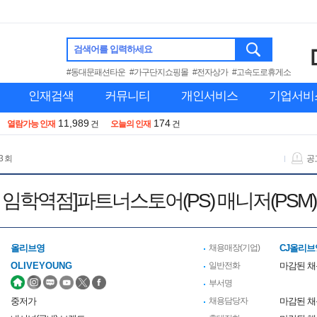
검색어를 입력하세요
#동대문패션타운
#가구단지쇼핑몰
#전자상가
#고속도로휴게소
인재검색
커뮤니티
개인서비스
기업서비
11,989
174
열람가능 인재
건
오늘의 인재
건
3 회
공
 임학역점]파트너스토어(PS) 매니저(PSM)
올리브영
채용매장(기업)
CJ올리브
OLIVEYOUNG
일반전화
마감된 
부서명
중저가
채용담당자
마감된 