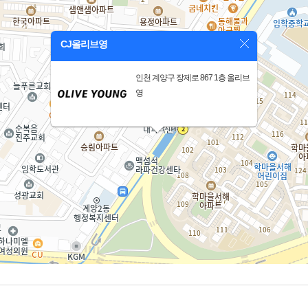
CJ올리브영
인천 계양구 장제로 867 1층 올리브
영