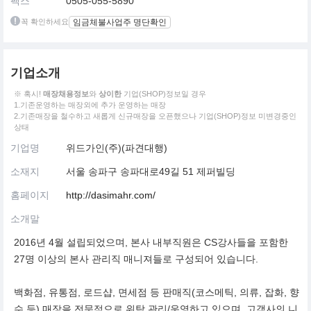
팩스
0505-055-5890
꼭 확인하세요
임금체불사업주 명단확인
기업소개
※ 혹시!
매장채용정보
와
상이한
기업(SHOP)정보일 경우
1.기존운영하는 매장외에 추가 운영하는 매장
2.기존매장을 철수하고 새롭게 신규매장을 오픈했으나 기업(SHOP)정보 미변경중인
상태
기업명
위드가인(주)(파견대행)
소재지
서울 송파구 송파대로49길 51 제퍼빌딩
홈페이지
http://dasimahr.com/
소개말
2016년 4월 설립되었으며, 본사 내부직원은 CS강사들을 포함한
27명 이상의 본사 관리직 매니져들로 구성되어 있습니다.
백화점, 유통점, 로드샵, 면세점 등 판매직(코스메틱, 의류, 잡화, 향
수 등) 매장을 전문적으로 위탁 관리/운영하고 있으며, 고객사의 니