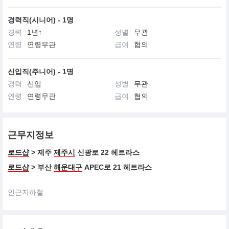
경력직(시니어) - 1명
경력
1년↑
성별
무관
연령
연령무관
급여
협의
신입직(주니어) - 1명
경력
신입
성별
무관
연령
연령무관
급여
협의
근무지정보
로드샵
> 제주
제주시
신광로 22 헤트라스
로드샵
> 부산
해운대구
APEC로 21 헤트라스
인근지하철