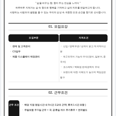
" 삶을 바꾸는 향, 향이 주는 진심을 느끼다 "
하루하루 지쳐가는 삶 속 향으로 행복을 기억하고 삶의 치유를 전달하고자 합니다.
사랑하는 사람과의 셀럼을 줄 수 있는 우리의 상상 속 귀중한 모든 순간을 향기로 선사합니다.
01. 모집요강
모집부문
자격조건
ㆍ 판매 및 고객관리
ㆍ
신입 / 경력무관 / 성격이 밝고 적극적이신
ㆍ CS업무
분
ㆍ 제품 디스플레이 매장관리
ㆍ
제 2외국어 가능자 우대 (영어, 일본어, 중
국어)
ㆍ
코스메틱 / 백화점 판매경력자 우대
ㆍ
브랜드에 대한 이해도가 높으며 책임감은
필수
02. 근무조건
근무 조건
ㆍ 해당 지점 영업시간 내 9시간 2교대 근무( 휴게 1시간 포함 )
ㆍ 주말포함 주 5일 근무 + 국. 공휴일 개수 추가휴무 + 연차별도