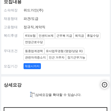
모집내용
소속매장
위드가인(주)
채용형태
파견/도급
고용형태
정규직,계약직
복리후생
4대보험
인센티브제
근무복 지급
퇴직금
휴일수당
연장근로수당
우대조건
동종업계경력
유사업무경험 (영업/상담 외)
관련자격증소지
인근 거주자
장기근무가능
모집기간
채용시까지
상세요강
상세요강을 확대할 수 있습니다.