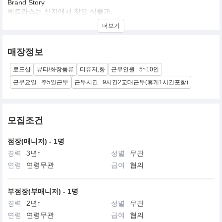
Brand Story
헤트라스는 산지에서 찾은 식물과,
아름다워질 수 있는 향을 연구하고 있습니다.
더보기
"삶을 바꾸는 향, 향이 주는 진심을 느끼다"
매장정보
하루하루 지쳐가는 삶 속 향으로 행복을 기억하고 삶의 치유를 전달
하고자 합니다.
로드샵
뷰티/화장품류
디퓨저,향
근무인원 : 5~10인
주인공이 되고픈 향, 기억을 불러오는 향,
사랑하는 사람과의 설렘을 줄 수 있는
근무요일 : 주5일근무
근무시간 : 9시간2교대근무(휴게1시간포함)
우리의 상상 속 귀중한 모든 순간을 향기로 선사합니다.
모집조건
점장(매니저) - 1명
경력
3년↑
성별
무관
연령
연령무관
급여
협의
부점장(부매니저) - 1명
경력
2년↑
성별
무관
연령
연령무관
급여
협의