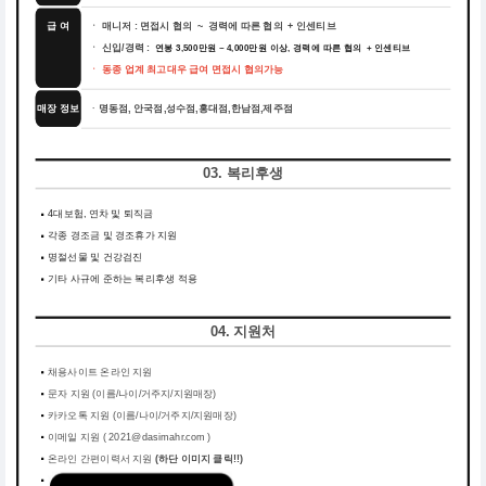
급 여
ㆍ 매니저 : 면접시 협의 ~ 경력에 따른 협의 + 인센티브
ㆍ 신입/경력 :
연봉 3,500만원 ~ 4,000만원 이상, 경력에 따른 협의 + 인센티브
ㆍ 동종 업계 최고대우 급여 면접시 협의가능
매장 정보
명동점, 안국점,성수점,홍대점,한남점,제주점
ㆍ
03. 복리후생
4대보험, 연차 및 퇴직금
각종 경조금 및 경조휴가 지원
명절선물 및 건강검진
기타 사규에 준하는 복리후생 적용
04. 지원처
채용사이트 온라인 지원
문자 지원 (이름/나이/거주지/지원매장)
카카오톡 지원 (이름/나이/거주지/지원매장)
이메일 지원 ( 2021@dasimahr.com )
온라인 간편이력서 지원
(하단 이미지 클릭!!)