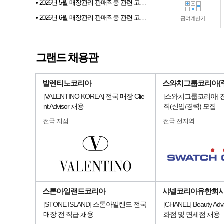
• 2026년 5월 매장관리 판매직종 관련 고용동향
• 2026년 6월 매장관리 판매직종 관련 고용동향
급여계산기
• 2026년 07월 샵토크 게시판 이벤트 당첨자발표
• 2026년 6월 샵마넷 파견 및 채용대행업체 인기순위 TOP 10
그랜드 채용관
• 전문부스채용관 배너 이미지 업데이트 안내
발렌티노코리아
스와치그룹코리아(주
[VALENTINO KOREA] 전국 매장 Clie
[스와치그룹코리아] 
nt Advisor 채용
직(신입/경력) 모집
전국 지점
전국 전지역
스톤아일랜드코리아
샤넬코리아유한회
[STONE ISLAND] 스톤아일랜드 전국
[CHANEL] Beauty Advi
매장 전 직급 채용
화점 및 면세점 채용