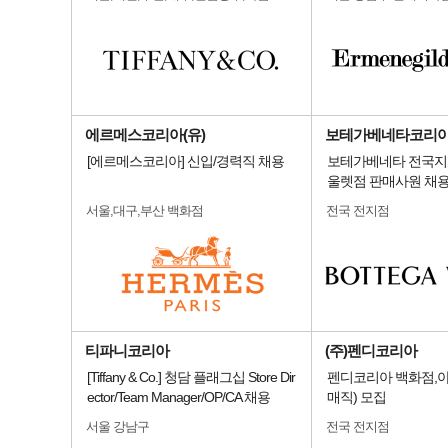
에르메스코리아(유)
보테가베네타코리
[에르메스코리아] 신입/경력직 채용
보테가베네타 전국지
울렛점 판매사원 채
서울,대구,부산 백화점
전국 전지점
티파니코리아
(주)펜디코리아
[Tiffany & Co.] 청담 플래그십 Store Dir
펜디코리아 백화점,아
ector/Team Manager/OP/CA 채용
매직) 모집
서울 강남구
전국 전지점