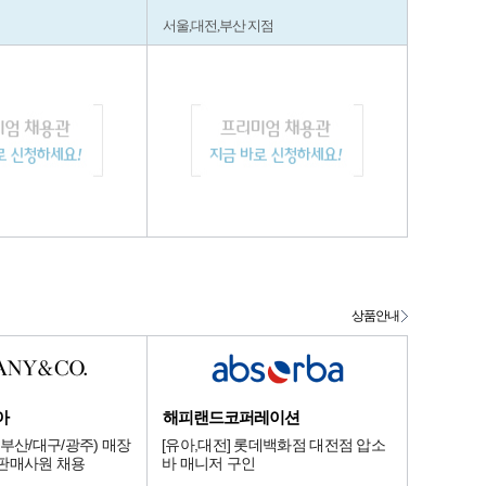
서울,대전,부산 지점
상품안내
아
해피랜드코퍼레이션
부산/대구/광주) 매장
[유아,대전] 롯데백화점 대전점 압소
판매사원 채용
바 매니저 구인