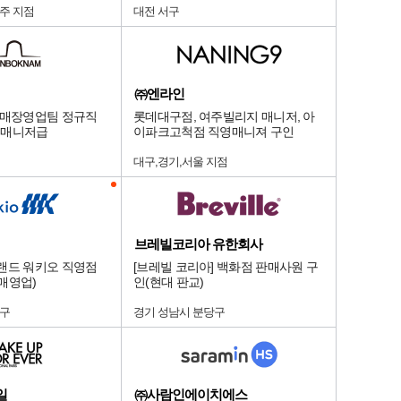
주 지점
대전 서구
㈜엔라인
험매장영업팀 정규직
롯데대구점, 여주빌리지 매니저, 아
~ 매니저급
이파크고척점 직영매니져 구인
대구,경기,서울 지점
브레빌코리아 유한회사
랜드 워키오 직영점
[브레빌 코리아] 백화점 판매사원 구
매영업)
인(현대 판교)
달구
경기 성남시 분당구
일
㈜사람인에이치에스