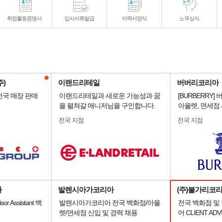
취업활동증명서
입사서류발급
이력서양식
노무상식
)
이랜드리테일
버버리코리아
전국 매장 판매
이랜드리테일과 새로운 가능성과 꿈
[BURBERRY
을 펼쳐갈 매니저님을 구인합니다.
아울렛, 면세점 
전국 지점
전국 지점
사
발렌시아가코리아
(주)불가리코
sor Assistant 백
발렌시아가코리아 전국 백화점/아울
전국 백화점 및
렛/면세점 신입 및 경력 채용
어 CLIENT AD