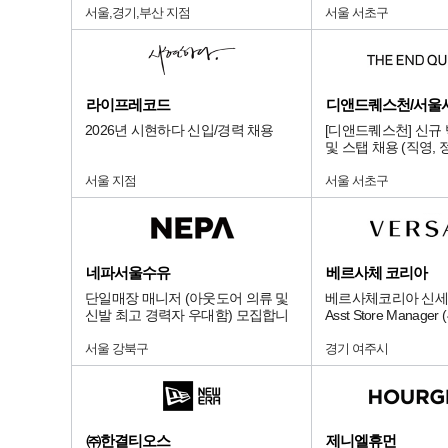
서울,경기,부산 지점
서울 서초구
라이프레코드
2026년 시현하다 신입/경력 채용
[디앤드퀘스천] 신규
및 스탭 채용 (직영, 
서울 지점
서울 서초구
네파서울수유
베르사체 코리아
단일매장 매니저 (아웃도어 의류 및
베르사체코리아 신세
신발 최고 경력자 우대함) 모집합니
Asst Store Manag
다.
서울 강북구
경기 여주시
㈜한결티오스
제니엘휴먼