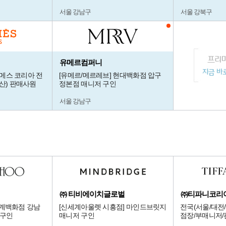
서울 강남구
서울 강북구
유메르컴퍼니
르메스 코리아 전
[유메르/메르레브] 현대백화점 압구
산) 판매사원
정본점 매니저 구인
서울 강남구
㈜ 티비에이치글로벌
㈜티파니코리
신세계백화점 강남
[신세계아울렛 시흥점] 마인드브릿지
전국(서울/대전/
 구인
매니저 구인
점장/부매니저/