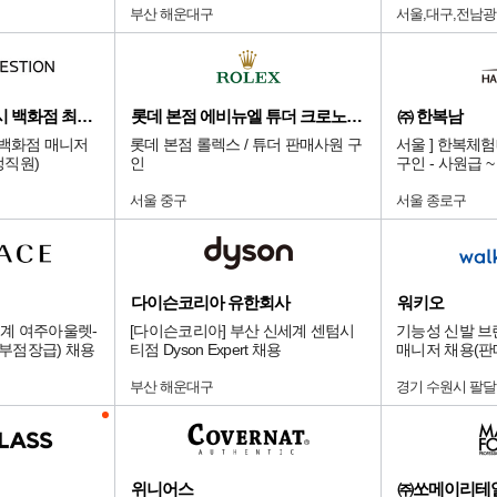
부산 해운대구
서울,대구,전남광
디앤드퀘스천/서울시 백화점 최상급 점
롯데 본점 에비뉴엘 튜더 크로노다임
㈜ 한복남
 백화점 매니저
롯데 본점 롤렉스 / 튜더 판매사원 구
서울 ] 한복체
정직원)
인
구인 - 사원급 
서울 중구
서울 종로구
다이슨코리아 유한회사
워키오
계 여주아울렛-
[다이슨코리아] 부산 신세계 센텀시
기능성 신발 브
er (부점장급) 채용
티점 Dyson Expert 채용
매니저 채용(판
부산 해운대구
경기 수원시 팔
위니어스
㈜쏘메이리테