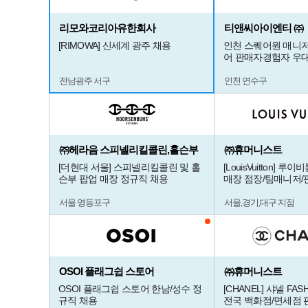
리모와코리아유한회사
티앤씨아이엔티 ㈜
[RIMOWA] 신세계 광주 채용
인천 스퀘어원 매니저
어 판매자경험자 우대
전남광주 서구
인천 연수구
㈜헤라음 스피넬리킬콜린,홀슨부
㈜휴머니스트
[더현대 서울] 스피넬리킬콜린 및 홀
[LouisVuitton] 
슨부 팝업 매장 정규직 채용
매장 점장/팀매니저/
서울 영등포구
서울,경기,대구 지점
OSOI 플래그쉽 스토어
㈜휴머니스트
OSOI 플래그쉽 스토어 한남/성수 정
[CHANEL] 샤넬 FASH
규직 채용
전국 백화점/면세점 