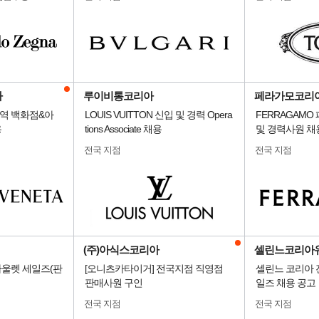
아
루이비통코리아
페라가모코리
역 백화점&아
LOUIS VUITTON 신입 및 경력 Opera
FERRAGAMO
용
tions Associate 채용
및 경력사원 채
전국 지점
전국 지점
(주)아식스코리아
셀린느코리아
울렛 세일즈(판
[오니츠카타이거] 전국지점 직영점
셀린느 코리아 
판매사원 구인
일즈 채용 공고
전국 지점
전국 지점