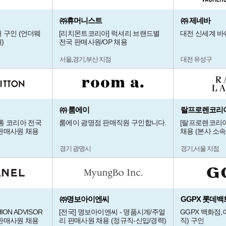
㈜휴머니스트
㈜ 제네바
 구인 (언더웨
[리치몬트코리아] 럭셔리 브랜드별
대전 신세계 바
)
전국 판매사원/OP 채용
서울,경기,부산 지점
대전 유성구
㈜ 룸에이
랄프로렌코리
루이비통 코리아 전국
룸에이 광명점 판매직원 구인합니다.
[랄프로렌코리아
판매사원 채용
채용 (본사 소속
경기 광명시
경기,서울 지점
㈜명보아이엔씨
GGPX 롯데백
ION ADVISOR
[전국] 명보아이엔씨 - 명품시계/주얼
GGPX 백화점
판매사원 채용
리 판매사원 채용 (정규직-신입/경력)
직) 구인