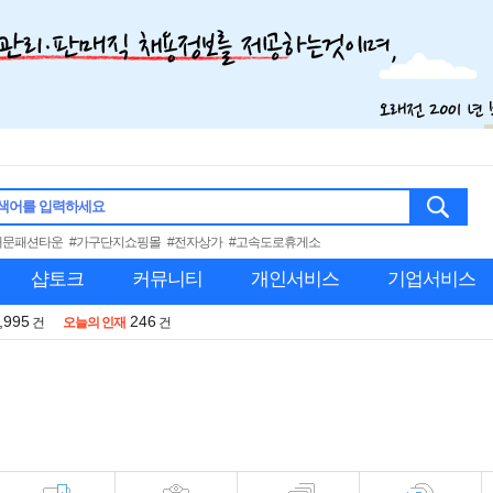
색어를 입력하세요
대문패션타운
#가구단지쇼핑몰
#전자상가
#고속도로휴게소
샵토크
커뮤니티
개인서비스
기업서비스
,995
246
건
오늘의 인재
건