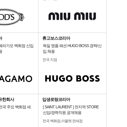
아
휴고보스코리아
 페라가모 백화점 신입
독일 명품 패션 HUGO BOSS 경력/신
용
입 채용
전국 지점
유한회사
입생로랑코리아
전국 주요 백화점 세
[ SAINT LAURENT ] 전지역 STORE
신입/경력직원 공개채용
전국 백화점,아울렛,면세점