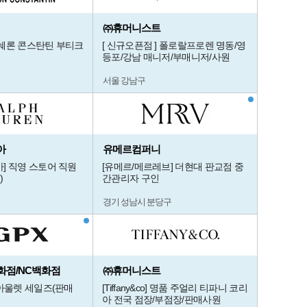
㈜휴머니스트
쉐론 콘스탄틴 부티크
[ 신규오픈점 ] 폴로랄프로렌 명동/영
등포/강남 매니저/부매니저/사원
서울 강남구
아
유메르컴퍼니
] 직영 스토어 직원
[유메르/메르레브] 더현대 판교점 중
)
간관리자 구인
경기 성남시 분당구
화점/NC백화점
㈜휴머니스트
,아울렛 세일즈(판매
[Tiffany&co] 명품 주얼리 티파니 코리
아 전국 점장/부점장/판매사원