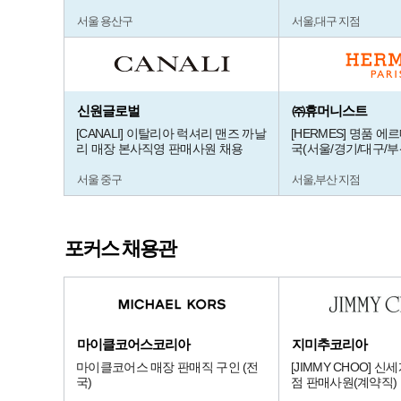
서울 용산구
서울,대구 지점
신원글로벌
㈜휴머니스트
[CANALI] 이탈리아 럭셔리 맨즈 까날
[HERMES] 명품 에
리 매장 본사직영 판매사원 채용
국(서울/경기/대구/부
서울 중구
서울,부산 지점
포커스 채용관
마이클코어스코리아
지미추코리아
마이클코어스 매장 판매직 구인 (전
[JIMMY CHOO] 
국)
점 판매사원(계약직)