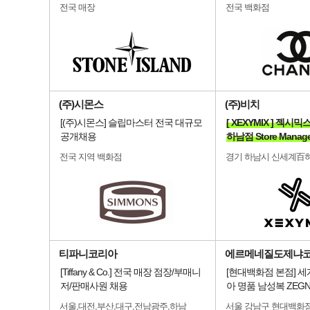
전국 매장
전국 백화점
(주)시몬스
(주)비치
[(주)시몬스] 슬립마스터 전국 대규모
[ XEXYMIX ] 젝
공개채용
하남점 Store Manag
전국 지역 백화점
경기 하남시 신세계百
티파니코리아
에르메네질도제냐
[Tiffany & Co.] 전국 매장 점장/부매니
[현대백화점 본점] 
저/판매사원 채용
아 명품 남성복 ZEG
서울,대전,부산,대구,전남광주,하남
서울 강남구 현대백화