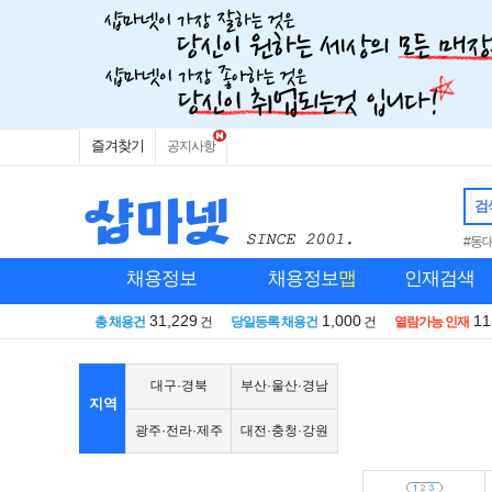
즐겨찾기
공지사항
검
#동
채용정보
채용정보
맵
인재검색
31,229
1,000
11
총 채용건
건
당일등록 채용건
건
열람가능 인재
대구·경북
부산·울산·경남
지역
광주·전라·제주
대전·충청·강원