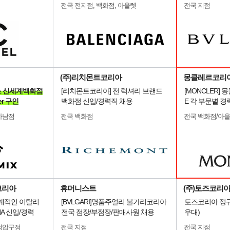
전국 전지점, 백화점, 아울렛
전국 지점
(주)리치몬트코리아
몽클레르코리
시믹스 신세계백화점
[리치몬트코리아] 전 럭셔리 브랜드
[MONCLER]
er 구인
백화점 신입/경력직 채용
E 각 부문별 경
하남점
전국 백화점
전국 백화점/아
코리아
휴머니스트
(주)토즈코리
세계적인 이탈리
[BVLGARI]명품주얼리 불가리코리아
토즈코리아 정규
NA 신입/경력
전국 점장/부점장/판매사원 채용
우대)
점압구정
전국 지점
전국 지점