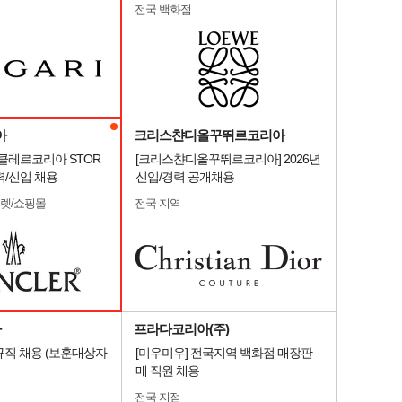
전국 백화점
아
크리스챤디올꾸뛰르코리아
 몽클레르코리아 STOR
[크리스챤디올꾸뛰르코리아] 2026년
력/신입 채용
신입/경력 공개채용
울렛/쇼핑몰
전국 지역
아
프라다코리아(주)
직 채용 (보훈대상자
[미우미우] 전국지역 백화점 매장판
매 직원 채용
전국 지점