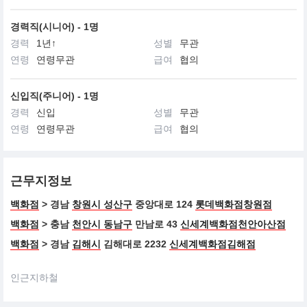
경력직(시니어) - 1명
경력
1년↑
성별
무관
연령
연령무관
급여
협의
신입직(주니어) - 1명
경력
신입
성별
무관
연령
연령무관
급여
협의
근무지정보
백화점
> 경남
창원시 성산구
중앙대로 124
롯데백화점창원점
백화점
> 충남
천안시 동남구
만남로 43
신세계백화점천안아산점
백화점
> 경남
김해시
김해대로 2232
신세계백화점김해점
인근지하철