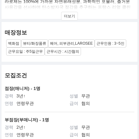
라로제는 100%에 가까운 자연유래성분, 과학적인 포뮬러, 즐거운
사용감을 선사하며 탄소발자국 절감을 추구하는 프랑스 리얼 클린
뷰티 브랜드입니다.
더보기
매장정보
백화점
뷰티/화장품류
헤어, 피부관리,LAROSEE
근무인원 : 3~5인
근무요일 : 주5일근무
근무시간 : 시간협의
모집조건
점장(매니저) - 1명
경력
3년↑
성별
무관
연령
연령무관
급여
협의
부점장(부매니저) - 1명
경력
2년↑
성별
무관
연령
연령무관
급여
협의