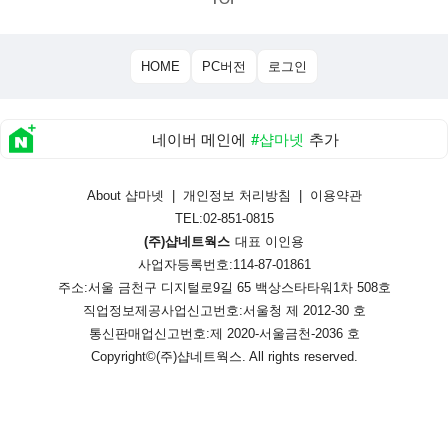
HOME
PC버전
로그인
네이버 메인에
#샵마넷
추가
About 샵마넷
|
개인정보 처리방침
|
이용약관
TEL:02-851-0815
(주)샵네트웍스
대표 이인용
사업자등록번호:114-87-01861
주소:서울 금천구 디지털로9길 65 백상스타타워1차 508호
직업정보제공사업신고번호:
서울청 제 2012-30 호
통신판매업신고번호:
제 2020-서울금천-2036 호
Copyright©
(주)샵네트웍스
. All rights reserved.