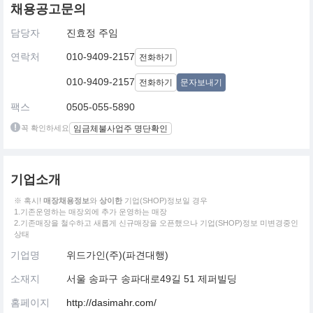
채용공고문의
담당자
진효정 주임
연락처
010-9409-2157
전화하기
010-9409-2157
전화하기
문자보내기
팩스
0505-055-5890
꼭 확인하세요
임금체불사업주 명단확인
기업소개
※ 혹시!
매장채용정보
와
상이한
기업(SHOP)정보일 경우
1.기존운영하는 매장외에 추가 운영하는 매장
2.기존매장을 철수하고 새롭게 신규매장을 오픈했으나 기업(SHOP)정보 미변경중인
상태
기업명
위드가인(주)(파견대행)
소재지
서울 송파구 송파대로49길 51 제퍼빌딩
홈페이지
http://dasimahr.com/