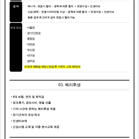
급 여
ㆍ 매니저 : 면접시 협의 ~ 경력에 따른 협의 + 연장수당 + 인센티브
ㆍ 신입/경력 : 연봉 3,000만원 이상 ~ 경력에 따른 협의 + 연장수당 + 인센티브
ㆍ 동종 업계 최고대우 급여 면접시 협의가능
매장 정보
ㆍ서울권
ㆍ경기/인천권
ㆍ충청권
ㆍ대전권
ㆍ부산권
ㆍ대구권
ㆍ광주권
※전국 백화점 매장 ( 면접 후 거주지 고려 배치)※
03. 복리후생
4대 보험, 연차 및 퇴직금
경조휴가, 경조사비, 명절 선물
기타 사규에 준하는 복리후생 적용
장기근속자 포상 제도
인센티브제
신입사원 교육 및 각종 본사교육 제공