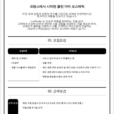
프랑스에서 시작된 클린 더마 코스메틱
자연 유래 성분과 과학적 연구를 기반으로 피부에 안전하면서도
효과적인 제품을 선보이고 있습니다.
La Rosée 는 단순히 제품을 판매하는 것을 넘어
고객에게 건강한 피부와 편안한 사용 경험을 제공하는 것을 목표로 하며,
브랜드의 철학을 이해하고 이를 고객에게 자연스럽게 전달하는
세심하고 책임감있는 럭셔리 코스메틱 브랜드 입니다.
01. 모집요강
모집부문
자격조건
ㆍ 판매 및 고객관리
ㆍ
서비스 감각과 센스가 탁월하신 분
ㆍ CS업무
ㆍ
성별 무관
ㆍ 제품 디스플레이 매장관리
ㆍ
뷰티 관련 학과 전공자 및 메이크업/ 스킨케어 과정 수료자
우대
ㆍ
뷰티 관련 (메이크업/스킨케어) 자격증 소지자 우대
ㆍ
백화점 화장품 브랜드 경력 우대
02. 근무조건
근무 조건
ㆍ
해당 지점 영업시간 내 9시간 2교대 근무( 휴게 1시간 30분 포함 )
ㆍ
주말포함 주 5일 근무