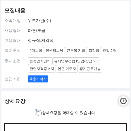
모집내용
소속매장
위드가인(주)
채용형태
파견/도급
고용형태
정규직,계약직
복리후생
4대보험
인센티브제
근무복 지급
퇴직금
휴일수당
우대조건
동종업계경력
유사업무경험 (영업/상담 외)
관련자격증소지
인근 거주자
장기근무가능
모집기간
채용시까지
상세요강
상세요강을 확대할 수 있습니다.