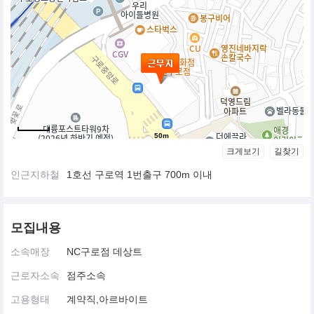
50m
크게보기
길찾기
인근지하철
1호선 구로역 1번출구 700m 이내
모집내용
소속매장
NC구로점 데상트
근로자소속
점주소속
고용형태
계약직,아르바이트