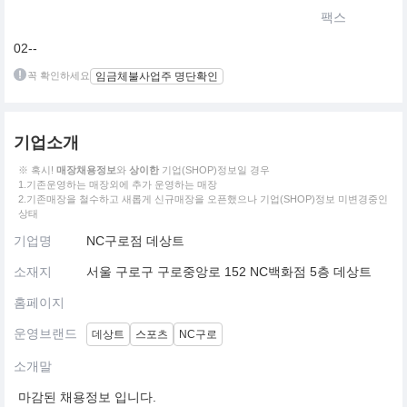
팩스
02--
꼭 확인하세요
임금체불사업주 명단확인
기업소개
※ 혹시!
매장채용정보
와
상이한
기업(SHOP)정보일 경우
1.기존운영하는 매장외에 추가 운영하는 매장
2.기존매장을 철수하고 새롭게 신규매장을 오픈했으나 기업(SHOP)정보 미변경중인
상태
기업명
NC구로점 데상트
소재지
서울 구로구 구로중앙로 152 NC백화점 5층 데상트
홈페이지
운영브랜드
데상트
스포츠
NC구로
소개말
마감된 채용정보 입니다.