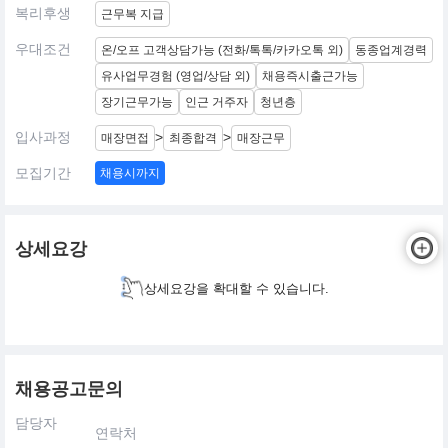
복리후생
근무복 지급
우대조건
온/오프 고객상담가능 (전화/톡톡/카카오톡 외)
동종업계경력
유사업무경험 (영업/상담 외)
채용즉시출근가능
장기근무가능
인근 거주자
청년층
입사과정
>
>
매장면접
최종합격
매장근무
모집기간
채용시까지
상세요강
상세요강을 확대할 수 있습니다.
채용공고문의
담당자
연락처