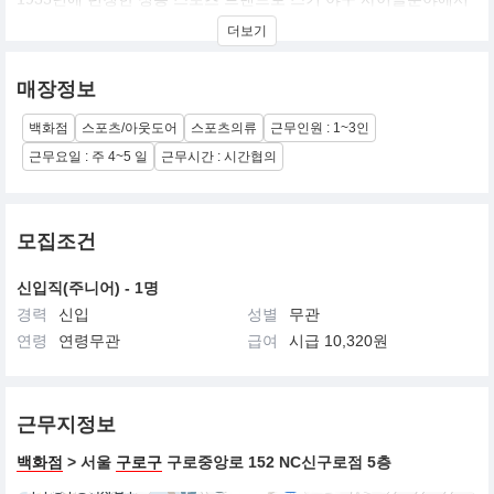
세계최고의 경쟁력을 가진 프리미엄한 정통 스포츠브랜드.
더보기
"MOVING BODIES,MOVING HEARTS"를 슬로건으로최고의 테크
놀러지와 퀄리티의 상품라인을 전개
매장정보
백화점
스포츠/아웃도어
스포츠의류
근무인원 : 1~3인
근무요일 : 주 4~5 일
근무시간 : 시간협의
모집조건
신입직(주니어) - 1명
경력
신입
성별
무관
연령
연령무관
급여
시급 10,320원
근무지정보
백화점
> 서울
구로구
구로중앙로 152 NC신구로점 5층