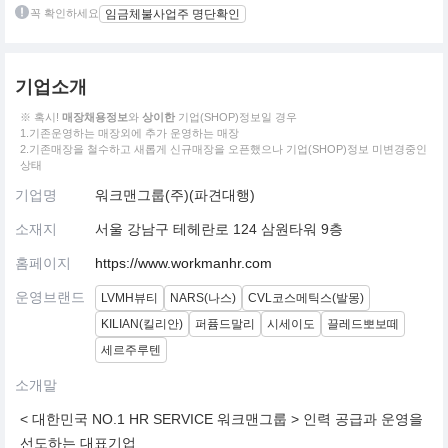
꼭 확인하세요
임금체불사업주 명단확인
기업소개
※ 혹시!
매장채용정보
와
상이한
기업(SHOP)정보일 경우
1.기존운영하는 매장외에 추가 운영하는 매장
2.기존매장을 철수하고 새롭게 신규매장을 오픈했으나 기업(SHOP)정보 미변경중인
상태
기업명
워크맨그룹(주)(파견대행)
소재지
서울 강남구 테헤란로 124 삼원타워 9층
홈페이지
https://www.workmanhr.com
운영브랜드
LVMH뷰티
NARS(나스)
CVL코스메틱스(발몽)
KILIAN(킬리안)
퍼퓸드말리
시세이도
끌레드뽀보떼
세르주루텐
소개말
< 대한민국 NO.1 HR SERVICE 워크맨그룹 > 인력 공급과 운영을
선도하는 대표기업