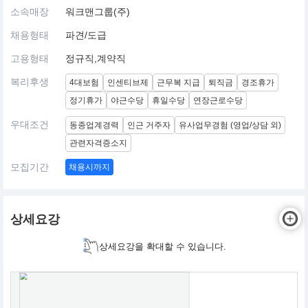
소속매장
워크맨그룹(주)
채용형태
파견/도급
고용형태
정규직,계약직
복리후생
4대보험
인센티브제
근무복 지급
퇴직금
경조휴가
정기휴가
야근수당
휴일수당
연장근로수당
우대조건
동종업계경력
인근 거주자
유사업무경험 (영업/상담 외)
관련자격증소지
모집기간
채용시까지
상세요강
상세요강을 확대할 수 있습니다.