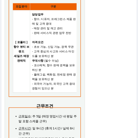
모집분야
구분
담당업무
- 향수, 디퓨저, 프래그런스 제품 판
매 및 고객 응대
- 매장 관리 및 재고 관리
- 판매 서비스직 관련 업무 전반
[ 포플리 ]
자격요건
향수 뷰티 브
- 초보 가능, 신입 가능, 경력 무관
랜드
- 고객 중심의 사고와 서비스 마인
세일즈 매장
드를 보유하신 분
판매직
우대사항
(필수 아님)
- 코스메틱, 향수 판매 경력을 보유
하신 분
- 플래그쉽, 백화점, 면세점 판매 경
력을 보유하신 분
- 외국어 가능자, 외국인 고객 응대
경험이 있으신 분
근무조건
근무일수
: 주 5일 (매장 영업시간 내 평일 주
말 포함 스케줄 근무)
근무시간
: 일 9시간 (휴게 1시간 / 실제 8시
간 근무)