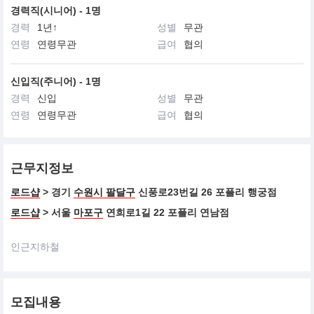
경력직(시니어) - 1명
경력
1년↑
성별
무관
연령
연령무관
급여
협의
신입직(주니어) - 1명
경력
신입
성별
무관
연령
연령무관
급여
협의
근무지정보
로드샵
> 경기
수원시 팔달구
신풍로23번길 26 포플리 행궁점
로드샵
> 서울
마포구
연희로1길 22 포플리 연남점
인근지하철
모집내용