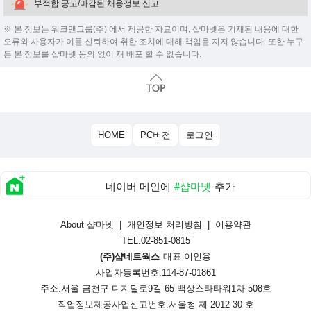
부적합 공고/마감된 채용정보 신고
※ 본 정보는 워크맨그룹(주) 에서 제공한 자료이며, 샵마넷은 기재된 내용에 대한
오류와 사용자가 이를 신뢰하여 취한 조치에 대해 책임을 지지 않습니다. 또한 누구
든 본 정보를 샵마넷 동의 없이 재 배포 할 수 없습니다.
HOME
PC버전
로그인
네이버 메인에
#샵마넷
추가
About 샵마넷
|
개인정보 처리방침
|
이용약관
TEL:02-851-0815
(주)샵네트웍스
대표 이인용
사업자등록번호:114-87-01861
주소:서울 금천구 디지털로9길 65 백상스타타워1차 508호
직업정보제공사업신고번호:
서울청 제 2012-30 호