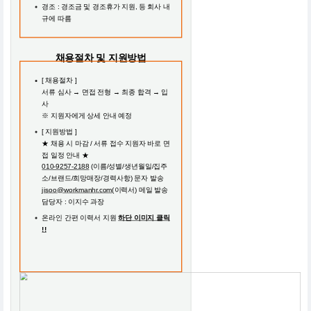
경조 : 경조금 및 경조휴가 지원, 등 회사 내
규에 따름
채용절차 및 지원방법
[ 채용절차 ]
서류 심사 → 면접 전형 → 최종 합격 → 입
사
※ 지원자에게 상세 안내 예정
[ 지원방법 ]
★ 채용 시 마감 / 서류 접수 지원자 바로 면
접 일정 안내 ★
010-9257-2188
(이름/성별/생년월일/집주
소/브랜드/희망매장/경력사항) 문자 발송
jisoo@workmanhr.com
(이력서) 메일 발송
담당자 : 이지수 과장
온라인 간편 이력서 지원
하단 이미지 클릭
!!