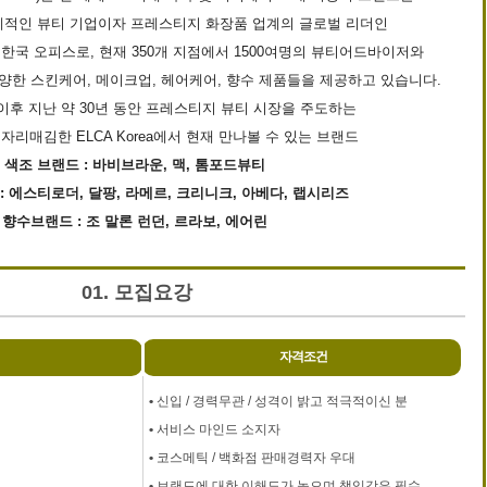
계적인 뷰티 기업이자 프레스티지 화장품 업계의 글로벌 리더인
한국 오피스로, 현재 350개 지점에서 1500여명의 뷰티어드바이저와
양한 스킨케어, 메이크업, 헤어케어, 향수 제품들을 제공하고 있습니다.
 이후 지난 약 30년 동안 프레스티지 뷰티 시장을 주도하는
리매김한 ELCA Korea에서 현재 만나볼 수 있는 브랜드
색조 브랜드 : 바비브라운, 맥, 톰포드뷰티
: 에스티로더, 달팡, 라메르, 크리니크, 아베다, 랩시리즈
향수브랜드 : 조 말론 런던, 르라보, 에어린
01. 모집요강
자격조건
•
신입 / 경력무관 / 성격이 밝고 적극적이신 분
•
서비스 마인드 소지자
•
코스메틱 / 백화점 판매경력자 우대
•
브랜드에 대한 이해도가 높으며 책임감은 필수