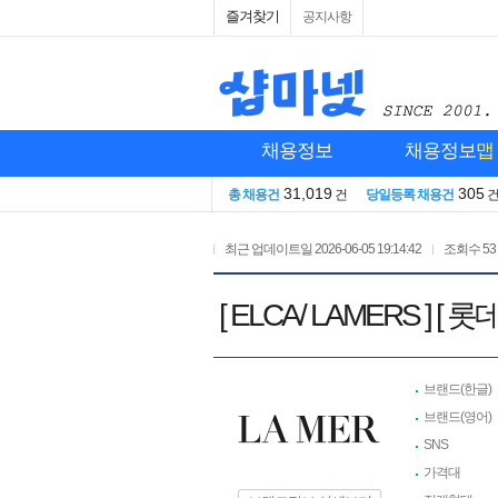
즐겨찾기
공지사항
채용정보
채용정보
맵
31,019
305
총 채용건
건
당일등록 채용건
최근 업데이트일
2026-06-05 19:14:42
조회수
53
[ ELCA/ LAMERS
브랜드(한글)
브랜드(영어)
SNS
가격대