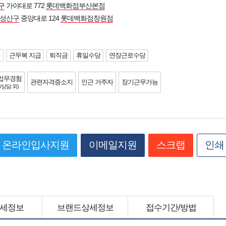
구
가야대로 772
롯데백화점부산본점
 성산구
중앙대로 124
롯데백화점창원점
제
근무복 지급
퇴직금
휴일수당
연장근로수당
업무경험
관련자격증소지
인근 거주자
장기근무가능
/상담 외)
온라인입사지원
이메일지원
스크랩
인쇄
세정보
브랜드상세정보
접수기간/방법