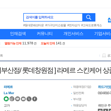
검색어를 입력하세요
#동대문패션타운
#가구단지쇼핑몰
#전자상가
#고속도로휴게소
인재검색
커뮤니티
개인서비스
기업서비
11,978
141
건
열람가능 인재
건
오늘의 인재
건
 회
공
 ] [ 롯데부산점/ 롯데창원점 ] 라메르 스킨케
라메르
채용매장(기업)
위드가인(
La Mer
일반전화
010-9310-7
부서명
고가
채용담당자
곽민규 주