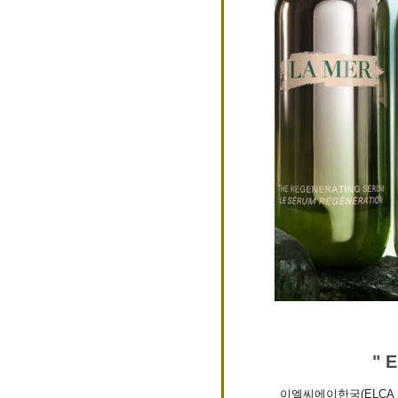
" 
이엘씨에이한국(ELCA 