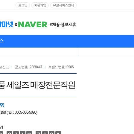
로그인
회원가입
유료서비스안내
스
고신고
공고번호 : 2388447
브랜드번호 : 9966
어 상품 세일즈 매장전문직원
주)
198 (fax : 0505-055-5890)
임