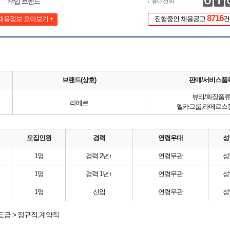
수입 브랜드
휴대전화
8716
채용정보 모아보기 +
진행중인 채용공고
건
브랜드(상호)
판매/서비스품
뷰티/화장품
라메르
엘카그룹,라메르스
모집인원
경력
연령우대
성
1명
경력 2년↑
연령무관
성
1명
경력 1년↑
연령무관
성
1명
신입
연령무관
성
도급 > 정규직,계약직