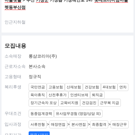
아울렛몰
> 부산
기장군
기장읍 기장해안로 147
롯데프리미엄아울
렛동부산점
인근지하철
모집내용
소속매장
롱샴코리아(주)
근로자소속
본사소속
고용형태
정규직
복리후생
국민연금
고용보험
산재보험
건강보험
4대보험
연차
육아휴직
산전후휴가
인센티브제
퇴직금
장기근속자 포상
교육비지원
건강검진
근무복 지급
우대조건
동종업계경력
유사업무경험 (영업/상담 외)
입사과정
>
>
>
>
서류전형
매장면접
본사면접
최종합격
매장근무