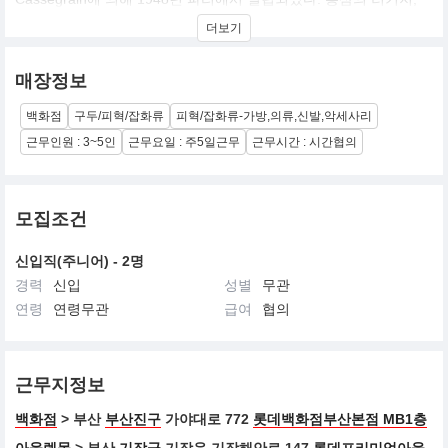
핸드백과 액세서리는 장인 기술력과 품질로 전 세계적으로 명성을
더보기
얻었으며, 현재는 슈즈와 레디 투 웨어 컬렉션까지 영역을 확장하여
전개하고 있다.
매장정보
백화점
구두/피혁/잡화류
피혁/잡화류-가방,의류,신발,악세사리
근무인원 : 3~5인
근무요일 : 주5일근무
근무시간 : 시간협의
모집조건
신입직(주니어) - 2명
경력
신입
성별
무관
연령
연령무관
급여
협의
근무지정보
백화점
> 부산
부산진구
가야대로 772
롯데백화점부산본점 MB1층