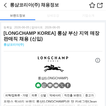
롱샴코리아(주) 채용정보
브랜드정보
상세요강
기업소개
등록일 : 2026-06-05 | 업데이트 : 2026-06-05
[LONGCHAMP KOREA] 롱샴 부산 지역 매장
판매직 채용 (신입)
롱샴코리아(주)
롱샴(LONGCHAMP)
피혁/잡화류 - 가방
의류
신발
악세사리
직진출 브랜드
중고가
프랑스 럭셔리 브랜드 롱샴(LONGCHAMP)은 쟝 카세그랑(Jean
Cassegrain에 의해 1948년 파리에서 설립되었다. 롱샴의 러기지,