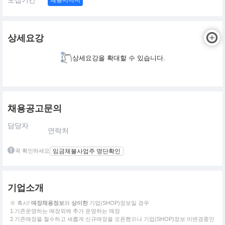
모집기간
채용시까지
상세요강
상세요강을 확대할 수 있습니다.
채용공고문의
담당자
연락처
꼭 확인하세요
임금체불사업주 명단확인
기업소개
※ 혹시!
매장채용정보
와
상이한
기업(SHOP)정보일 경우
1.기존운영하는 매장외에 추가 운영하는 매장
2.기존매장을 철수하고 새롭게 신규매장을 오픈했으나 기업(SHOP)정보 미변경중인