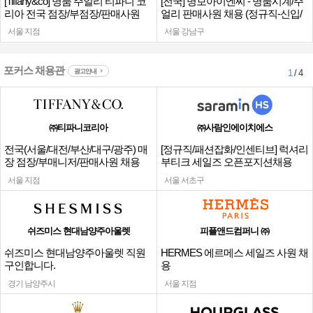
[Tiffany&co] 명품 주얼리 티파니 코
[전국] 명보아이엔씨 - 명품시계/주
리아 전국 점장/부점장/판매사원
얼리 판매사원 채용 (정규직-신입/
경력)
서울 지점
서울 강남구
포커스 채용관
광고안내
1
/ 4
㈜티파니코리아
㈜사람인에이치에스
전국(서울/대전/부산/대구/광주) 매
[정규직/패션잡화/인센티브] 럭셔리
장 점장/부매니저/판매사원 채용
부티크 세일즈 오픈포지션채용
서울 지점
서울 서초구
쉬즈미스 현대남양주아울렛
피플앤드컴퍼니 ㈜
쉬즈미스 현대남양주아울렛 직원
HERMES 에르메스 세일즈 사원 채
구인합니다.
용
경기 남양주시
서울 지점