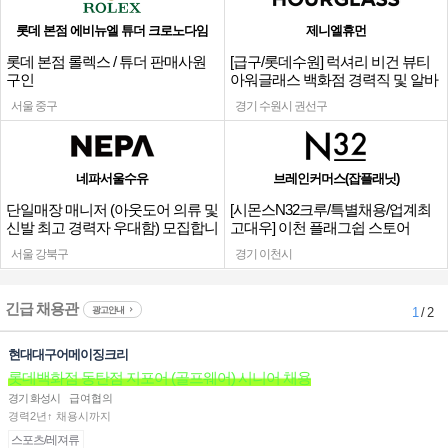
롯데 본점 에비뉴엘 튜더 크로노다임
제니엘휴먼
롯데 본점 롤렉스 / 튜더 판매사원
[급구/롯데수원] 럭셔리 비건 뷰티
구인
아워글래스 백화점 경력직 및 알바
채용
서울 중구
경기 수원시 권선구
네파서울수유
브레인커머스(잡플래닛)
단일매장 매니저 (아웃도어 의류 및
[시몬스N32크루/특별채용/업계최
신발 최고 경력자 우대함) 모집합니
고대우] 이천 플래그쉽 스토어
다.
서울 강북구
경기 이천시
긴급 채용관
광고안내
1
/ 2
현대대구어메이징크리
롯데백화점 동탄점 지포어 (골프웨어) 시니어 채용
경기 화성시
급여협의
경력2년↑ 채용시까지
스포츠/레져류