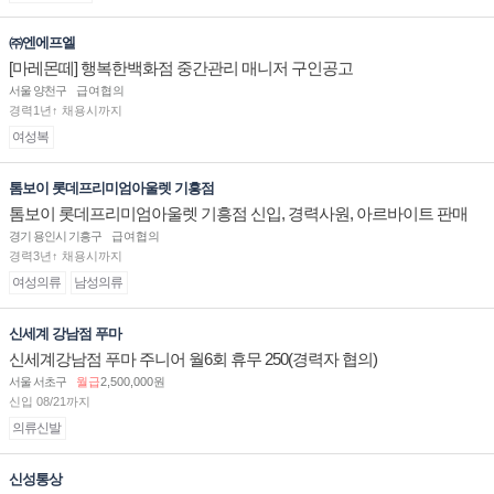
㈜엔에프엘
[마레몬떼] 행복한백화점 중간관리 매니저 구인공고
서울 양천구
급여협의
경력1년↑ 채용시까지
여성복
톰보이 롯데프리미엄아울렛 기흥점
톰보이 롯데프리미엄아울렛 기흥점 신입, 경력사원, 아르바이트 판매
직 구인합니다.
경기 용인시 기흥구
급여협의
경력3년↑ 채용시까지
여성의류
남성의류
신세계 강남점 푸마
신세계강남점 푸마 주니어 월6회 휴무 250(경력자 협의)
서울 서초구
월급
2,500,000원
신입 08/21까지
의류신발
신성통상