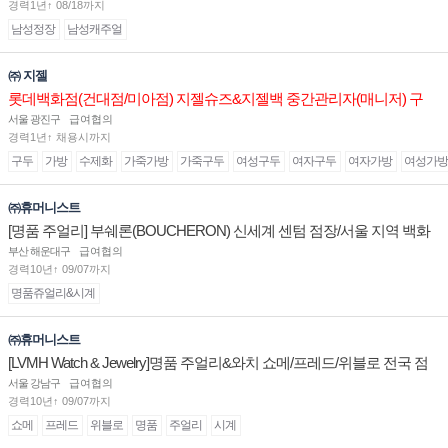
경력1년↑ 08/18까지
남성정장
남성캐주얼
㈜ 지젤
롯데백화점(건대점/미아점) 지젤슈즈&지젤백 중간관리자(매니저) 구
인합니다
서울 광진구
급여협의
경력1년↑ 채용시까지
구두
가방
수제화
가죽가방
가죽구두
여성구두
여자구두
여자가방
여성가방
㈜휴머니스트
[명품 주얼리] 부쉐론(BOUCHERON) 신세계 센텀 점장/서울 지역 백화
점 판매사원 채용
부산 해운대구
급여협의
경력10년↑ 09/07까지
명품쥬얼리&시계
㈜휴머니스트
[LVMH Watch & Jewelry]명품 주얼리&와치 쇼메/프레드/위블로 전국 점
장/부점장/판매사원 채용
서울 강남구
급여협의
경력10년↑ 09/07까지
쇼메
프레드
위블로
명품
주얼리
시계