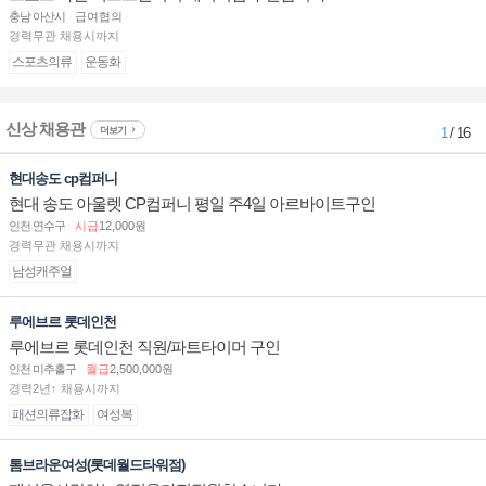
충남 아산시
급여협의
경력무관 채용시까지
스포츠의류
운동화
신상 채용관
더보기
1
/ 16
현대송도 cp컴퍼니
현대 송도 아울렛 CP컴퍼니 평일 주4일 아르바이트구인
인천 연수구
시급
12,000원
경력무관 채용시까지
남성캐주얼
루에브르 롯데인천
루에브르 롯데인천 직원/파트타이머 구인
인천 미추홀구
월급
2,500,000원
경력2년↑ 채용시까지
패션의류잡화
여성복
톰브라운여성(롯데월드타워점)