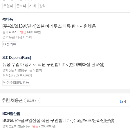
주얼리
준보석
시계
잡화
㈜다폼
[주4일/일13만/단기]멜본 바리루스 의류 판매사원채용
경기 파주시
일급
140,000원
경력무관 채용시까지
여성의류
S.T. Dupont (Paris)
듀퐁 수입 매장에서 직원 구인합니다. (현대백화점 판교점)
경기 성남시 분당구
급여협의
경력2년↑ 채용시까지
남성수입토탈명품
추천 채용관
광고안내
1
/ 4
BON일산점
BON/바쏘옴므일산점 직원 구인합니다.(주5일/오프/온라인운영)
경기 고양시 일산서구
월급
2,200,000원