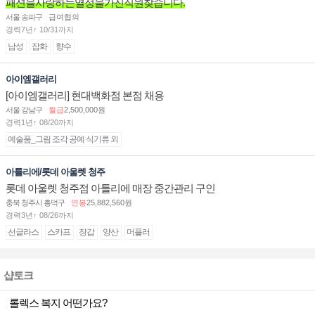
패션을사랑하는열정을가진직원찾습니다.
서울 송파구
급여협의
경력7년↑ 10/31까지
남성
잡화
향수
아이엠갤러리
[아이엠갤러리] 현대백화점 본점 채용
서울 강남구
월급
2,500,000원
경력1년↑ 08/20까지
예술품_그림 조각 공예 식기류 외
아틀리에/롯데 아울렛 청주
롯데 아울렛 청주점 아틀리에 매장 중간관리 구인
충북 청주시 흥덕구
연봉
25,882,560원
경력3년↑ 08/26까지
선글라스
스카프
장갑
양산
머플러
샵토크
롤렉스 복지 어떤가요?