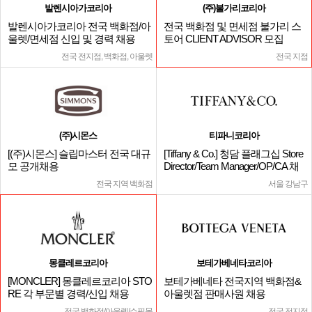
발렌시아가코리아
(주)불가리코리아
발렌시아가코리아 전국 백화점/아
전국 백화점 및 면세점 불가리 스
울렛/면세점 신입 및 경력 채용
토어 CLIENT ADVISOR 모집
전국 전지점, 백화점, 아울렛
전국 지점
(주)시몬스
티파니코리아
[(주)시몬스] 슬립마스터 전국 대규
[Tiffany & Co.] 청담 플래그십 Store
모 공개채용
Director/Team Manager/OP/CA 채
용
전국 지역 백화점
서울 강남구
몽클레르코리아
보테가베네타코리아
[MONCLER] 몽클레르코리아 STO
보테가베네타 전국지역 백화점&
RE 각 부문별 경력/신입 채용
아울렛점 판매사원 채용
전국 백화점/아울렛/쇼핑몰
전국 전지점