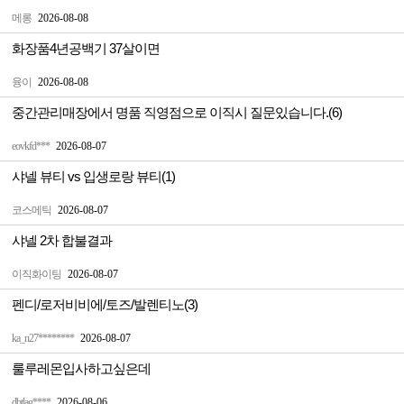
메롱
2026-08-08
화장품4년공백기 37살이면
융이
2026-08-08
중간관리매장에서 명품 직영점으로 이직시 질문있습니다.(6)
eovkfd***
2026-08-07
샤넬 뷰티 vs 입생로랑 뷰티(1)
코스메틱
2026-08-07
샤넬 2차 합불결과
이직화이팅
2026-08-07
펜디/로저비비에/토즈/발렌티노(3)
ka_n27********
2026-08-07
룰루레몬입사하고싶은데
dbtlag****
2026-08-06