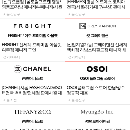
[ 신규오픈점 ] 폴로랄프로렌 명동/
[HERMES] 명품 에르메스 코리아
영등포/강남 매니저/부매니저/사원
전국(서울/경기/대구/부산) 판매사
원
서울 강남구
서울 강남구
FR8IGHT / 여주 프리미엄 아울렛
㈜ 그레이맨션
FR8IGHT 신세계 프리미엄 아울렛
[신입지원가능] 그레이맨션 신세계
여주점 매니저 구인
백화점 하남스타필드점 매니저 채
용
경기 여주시
경기 하남시
㈜휴머니스트
OSOI 플래그쉽 스토어
[CHANEL] 샤넬 FASHION ADVISO
OSOI 플래그쉽 스토어 한남/성수
R 전국 백화점/면세점 판매사원 채
정규직 채용
용
서울 지점
서울 용산구
㈜휴머니스트
㈜명보아이엔씨