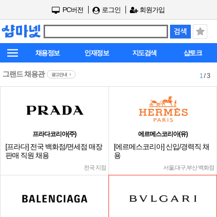
PC버전
로그인
회원가입
채용정보
인재정보
지도검색
샵토크
그랜드 채용관
광고안내
1
/ 3
프라다코리아(주)
에르메스코리아(유)
[프라다] 전국 백화점/면세점 매장
[에르메스코리아] 신입/경력직 채
판매 직원 채용
용
전국 지점
서울,대구,부산 백화점