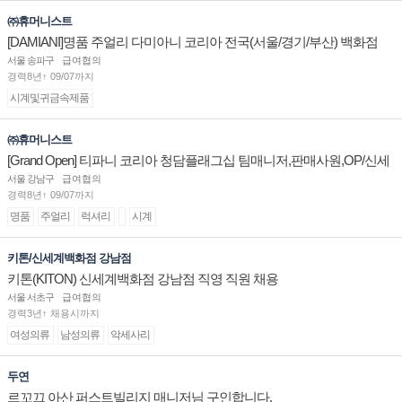
㈜휴머니스트
[DAMIANI]명품 주얼리 다미아니 코리아 전국(서울/경기/부산) 백화점
부점장/판매사원 채용
서울 송파구
급여협의
경력8년↑ 09/07까지
시계및귀금속제품
㈜휴머니스트
[Grand Open] 티파니 코리아 청담플래그십 팀매니저,판매사원,OP/신세
계대전 판매사원 채용
서울 강남구
급여협의
경력8년↑ 09/07까지
명품
주얼리
럭셔리
시계
키톤/신세계백화점 강남점
키톤(KITON) 신세계백화점 강남점 직영 직원 채용
서울 서초구
급여협의
경력3년↑ 채용시까지
여성의류
남성의류
악세사리
두연
르꼬끄 아산 퍼스트빌리지 매니저님 구인합니다.