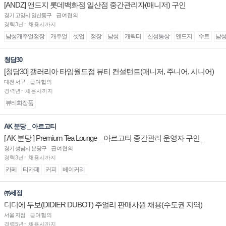
[ANDZ] 앤드지 롯데백화점 일산점 중간관리자(매니저) 구인
경기 고양시 일산동구
급여협의
경력3년↑ 채용시까지
남성캐주얼정장
캐주얼
셋업
정장
남성
캐릭터
신성통상
앤드지
수트
남
청담30
[청담30] 갤러리아 타임월드점 뷰티 컨설턴트(매니저, 주니어, 시니어)
채용
대전 서구
급여협의
경력년↑ 채용시까지
뷰티화장품
AK 분당 _ 아르고티
[ AK 분당 ] Premium Tea Lounge _ 아르고티 중간관리 운영자 구인 _
경기 성남시 분당구
급여협의
경력3년↑ 채용시까지
카페
티카페
커피
베이커리
㈜세정
디디에 두보(DIDIER DUBOT) 주얼리 판매사원 채용(수도권 지역)
서울 지점
급여협의
경력5년↑ 채용시까지