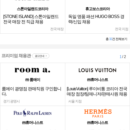
스톤아일랜드코리아
휴고보스코리아
[STONE ISLAND] 스톤아일랜드
독일 명품 패션 HUGO BOSS 경
전국 매장 전 직급 채용
력/신입 채용
전국 매장
전국 지점
총
32
건 전체보기
프리미엄 채용관
광고안내
1
/ 2
㈜ 룸에이
㈜휴머니스트
룸에이 광명점 판매직원 구인합니
[LouisVuitton] 루이비통 코리아 전국
다.
매장 점장/팀매니저/판매사원 채용
경기 광명시
서울 지점
㈜휴머니스트
㈜휴머니스트