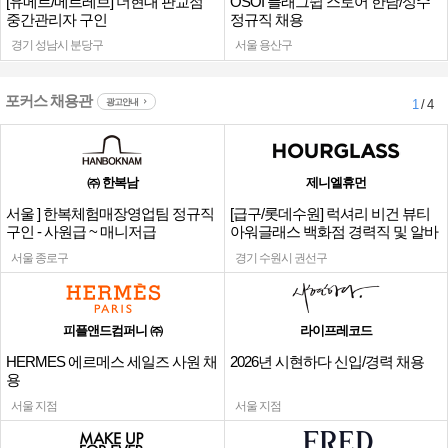
[유메르/메르레브] 더현대 판교점
OSOI 플래그쉽 스토어 한남/성수
중간관리자 구인
정규직 채용
경기 성남시 분당구
서울 용산구
포커스 채용관
광고안내
1
/ 4
㈜ 한복남
제니엘휴먼
서울 ] 한복체험매장영업팀 정규직
[급구/롯데수원] 럭셔리 비건 뷰티
구인 - 사원급 ~ 매니저급
아워글래스 백화점 경력직 및 알바
채용
서울 종로구
경기 수원시 권선구
피플앤드컴퍼니 ㈜
라이프레코드
HERMES 에르메스 세일즈 사원 채
2026년 시현하다 신입/경력 채용
용
서울 지점
서울 지점