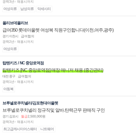
경력3년↑ 채용시까지
여성의류
남성의류
악세사리
올리브데올리브
급여350 롯데아울렛 여성복 직원구인합니다(이천,여주,광주)
경기 이천시
급여협의
경력2년↑ 채용시까지
여성의류
탑텐키즈 / NC 중앙로역점
탑텐키즈 [NC 중앙로역점] 매장 매니저 채용 (중간관리)
대전 중구
급여협의
경력1년↑ 채용시까지
아동복
브루넬로쿠치넬리/김포현대아울렛
브루넬로쿠치넬리 정규직및 알바.탄력근무 판매직 구인
경기 김포시
월급
2,500,000원
경력3년↑ 채용시까지
최고급캐시미어스웨터
니트웨어