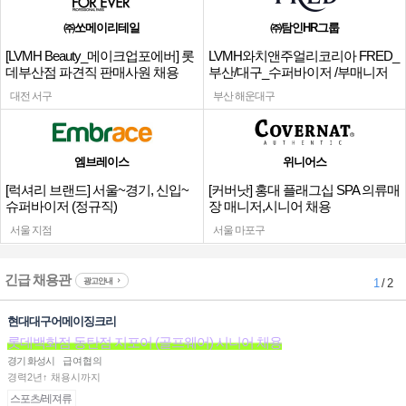
㈜쏘메이리테일
㈜탐인HR그룹
[LVMH Beauty_메이크업포에버] 롯
LVMH와치앤주얼리코리아 FRED_
데부산점 파견직 판매사원 채용
부산/대구_수퍼바이저 /부매니저
채용
대전 서구
부산 해운대구
엠브레이스
위니어스
[럭셔리 브랜드] 서울~경기, 신입~
[커버낫] 홍대 플래그십 SPA 의류매
슈퍼바이저 (정규직)
장 매니저,시니어 채용
서울 지점
서울 마포구
긴급 채용관
광고안내
1
/ 2
현대대구어메이징크리
롯데백화점 동탄점 지포어 (골프웨어) 시니어 채용
경기 화성시
급여협의
경력2년↑ 채용시까지
스포츠/레져류