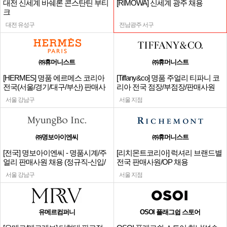
대전 신세계 바쉐론 콘스탄틴 부티
[RIMOWA] 신세계 광주 채용
크
대전 유성구
전남광주 서구
㈜휴머니스트
㈜휴머니스트
[HERMES] 명품 에르메스 코리아
[Tiffany&co] 명품 주얼리 티파니 코
전국(서울/경기/대구/부산) 판매사
리아 전국 점장/부점장/판매사원
원
서울 강남구
서울 지점
㈜명보아이엔씨
㈜휴머니스트
[전국] 명보아이엔씨 - 명품시계/주
[리치몬트코리아] 럭셔리 브랜드별
얼리 판매사원 채용 (정규직-신입/
전국 판매사원/OP 채용
경력)
서울 강남구
서울 지점
유메르컴퍼니
OSOI 플래그쉽 스토어