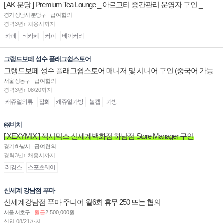
[ AK 분당 ] Premium Tea Lounge _ 아르고티 중간관리 운영자 구인 _
경기 성남시 분당구
급여협의
경력3년↑ 채용시까지
카페
티카페
커피
베이커리
그랭드보떼 성수 플래그쉽스토어
그랭드보떼 성수 플래그쉽스토어 매니저 및 시니어 구인 (중국어 가능
자)
서울 성동구
급여협의
경력3년↑ 08/20까지
캐쥬얼의류
잡화
캐쥬얼가방
볼캡
가방
㈜비치
[ XEXYMIX ] 젝시믹스 신세계백화점 하남점 Store Manager 구인
경기 하남시
급여협의
경력3년↑ 채용시까지
레깅스
스포츠웨어
신세계 강남점 푸마
신세계강남점 푸마 주니어 월6회 휴무 250 또는 협의
서울 서초구
월급
2,500,000원
신입 08/21까지