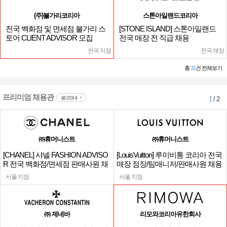
(주)불가리코리아
스톤아일랜드코리아
전국 백화점 및 면세점 불가리 스
[STONE ISLAND] 스톤아일랜드
토어 CLIENT ADVISOR 모집
전국 매장 전 직급 채용
전국 지점
전국 매장
총
31
건 전체보기
프리미엄 채용관
광고안내
1
/ 2
㈜휴머니스트
㈜휴머니스트
[CHANEL] 샤넬 FASHION ADVISO
[LouisVuitton] 루이비통 코리아 전국
R 전국 백화점/면세점 판매사원 채
매장 점장/팀매니저/판매사원 채용
용
서울 지점
서울 지점
㈜ 제네바
리모와코리아유한회사