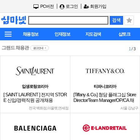
PC버전
로그인
회원가입
채용정보
인재정보
지도검색
샵토크
그랜드 채용관
광고안내
1
/ 3
입생로랑코리아
티파니코리아
[ SAINT LAURENT ] 전지역 STOR
[Tiffany & Co.] 청담 플래그십 Store
E 신입/경력직원 공개채용
Director/Team Manager/OP/CA 채
용
전국 백화점,아울렛,면세점
서울 강남구