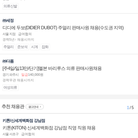
의류신발
㈜세정
디디에 두보(DIDIER DUBOT) 주얼리 판매사원 채용(수도권 지역)
서울 지점
급여협의
경력5년↑ 채용시까지
주얼리
준보석
시계
잡화
㈜다폼
[주4일/일13만/단기]멜본 바리루스 의류 판매사원채용
경기 파주시
일급
140,000원
경력무관 채용시까지
여성의류
추천 채용관
광고안내
1
/ 5
키톤/신세계백화점 강남점
키톤(KITON) 신세계백화점 강남점 직영 직원 채용
서울 서초구
급여협의