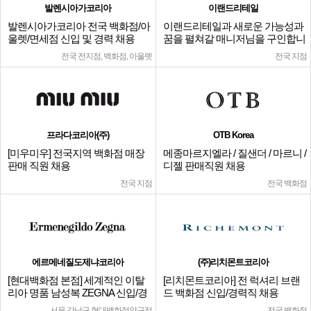
발렌시아가코리아
이랜드리테일
발렌시아가코리아 전국 백화점/아
이랜드리테일과 새로운 가능성과
울렛/면세점 신입 및 경력 채용
꿈을 펼쳐갈 매니저님을 구인합니
다.
전국 전지점, 백화점, 아울렛
전국 지점
프라다코리아(주)
OTB Korea
[미우미우] 전국지역 백화점 매장
메종마르지엘라 / 질샌더 / 마르니 /
판매 직원 채용
디젤 판매직원 채용
전국 지점
전국 백화점
에르메네질도제냐코리아
(주)리치몬트코리아
[현대백화점 본점] 세계적인 이탈
[리치몬트코리아] 전 럭셔리 브랜
리아 명품 남성복 ZEGNA 신입/경
드 백화점 신입/경력직 채용
력
서울 강남구 현대백화점압구정
전국 백화점