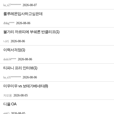
ka_n27********
2026-08-07
룰루레몬입사하고싶은데
dbtlag****
2026-08-06
불가리 까르띠에 부쉐론 반클리프(1)
나리
2026-08-06
이력서걱정(1)
dodo34****
2026-08-06
티파니 프리 인터뷰(1)
ka_n31********
2026-08-06
미우미우 vs 보테가베네타(8)
자모옹
2026-08-05
디올 OA
ejzkQ
2026-08-05