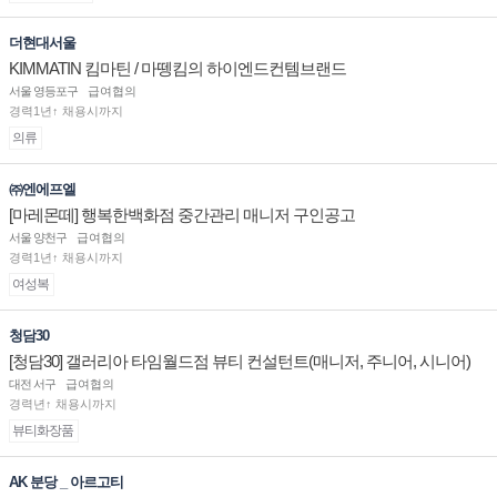
더현대서울
KIMMATIN 킴마틴 / 마뗑킴의 하이엔드컨템브랜드
서울 영등포구
급여협의
경력1년↑ 채용시까지
의류
㈜엔에프엘
[마레몬떼] 행복한백화점 중간관리 매니저 구인공고
서울 양천구
급여협의
경력1년↑ 채용시까지
여성복
청담30
[청담30] 갤러리아 타임월드점 뷰티 컨설턴트(매니저, 주니어, 시니어)
채용
대전 서구
급여협의
경력년↑ 채용시까지
뷰티화장품
AK 분당 _ 아르고티