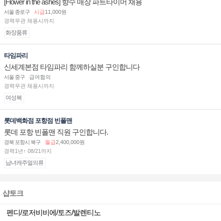
[Flower in the ashes] 향수 매장 파트타이머 채용
서울 종로구
시급
11,000원
경력무관 채용시까지
화장품류
타임파리
신세계본점 타임파리 함께하실분 구인합니다
서울 중구
급여협의
경력무관 채용시까지
여성복
롯데백화점 포항점 빈폴맨
롯데 포항 빈폴맨 직원 구인합니다.
경북 포항시 북구
월급
2,400,000원
경력1년↑ 08/21까지
남녀캐주얼의류
샵토크
펜디/로저비비에/토즈/발렌티노