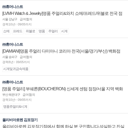
㈜휴머니스트
[LVMH Watch & Jewelry]명품 주얼리&와치 쇼메/프레드/위블로 전국 점
장/부점장/판매사원 채용
서울 강남구
급여협의
경력10년↑ 09/05까지
쇼메
프레드
위블로
명품
주얼리
시계
㈜휴머니스트
[DAMIANI]명품 주얼리 다미아니 코리아 전국(서울/경기/부산) 백화점
부점장/판매사원 채용
서울 송파구
급여협의
경력8년↑ 09/05까지
시계및귀금속제품
㈜휴머니스트
[명품 주얼리] 부쉐론(BOUCHERON) 신세계 센텀 점장/서울 지역 백화
점 판매사원 채용
부산 해운대구
급여협의
경력10년↑ 09/05까지
명품쥬얼리&시계
올리비아로렌 김포장기
올리비아로렌 김포장기점에서 함께 하실 분 구인합니다.성실하고 진실