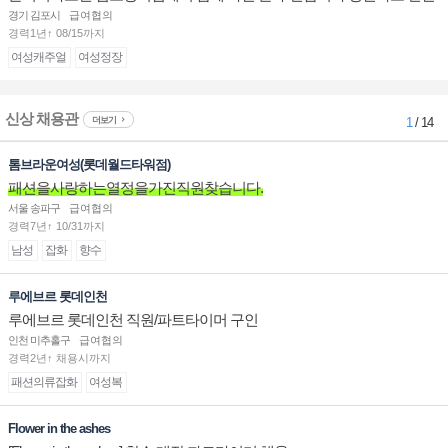
된 마음 하나면 됩니다.
경기 김포시
급여협의
경력1년↑ 08/15까지
여성캐주얼
여성정장
신상 채용관
더보기
1
/ 14
톰브라운여성(롯데월드타워점)
패션을사랑하는열정을가진직원찾습니다.
서울 송파구
급여협의
경력7년↑ 10/31까지
남성
잡화
향수
루에브르 롯데인천
루에브르 롯데인천 직원/파트타이머 구인
인천 미추홀구
급여협의
경력2년↑ 채용시까지
패션의류잡화
여성복
Flower in the ashes