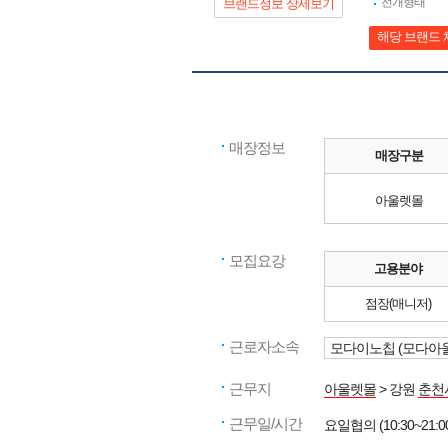
전개형태
브랜드정보 상세보기
해당 브랜드 
매장정보
매장구분
아울렛몰
모집요강
고용분야
점장(매니저)
근로자소속
모다이노칩 (모다아
근무지
아울렛몰
> 강원
춘천
근무일/시간
요일협의 (10:30~21:0