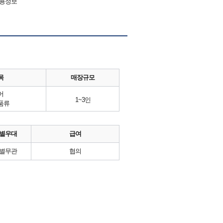
채용정보
목
매장규모
어
1~3인
품류
별우대
급여
별무관
협의