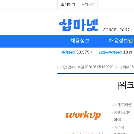
즐겨찾기
공지사항
채용정보
채용정보
맵
30,979
18
총 채용건
건
당일등록 채용건
건
최근 업데이트일
2026-06-05 13:30:29
조회수
15
[워
브랜드(한글)
브랜드(영어)
SNS
가격대