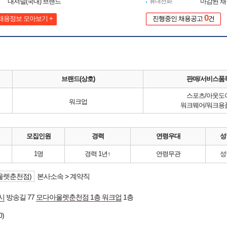
내셔널(국내) 브랜드
휴대전화
마감된 
0
채용정보 모아보기 +
진행중인 채용공고
건
브랜드(상호)
판매/서비스품
스포츠/아웃도
워크업
워크웨어/워크용
모집인원
경력
연령우대
성
1명
경력 1년↑
연령무관
성
울렛춘천점)
본사소속 > 계약직
시
방송길 77
모다아울렛춘천점 1층 워크업
1층
0)