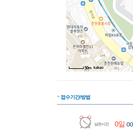
50m
접수기간/방법
0일
00
남은시간