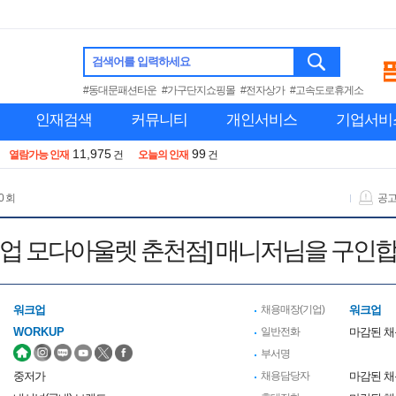
검색어를 입력하세요
#동대문패션타운
#가구단지쇼핑몰
#전자상가
#고속도로휴게소
인재검색
커뮤니티
개인서비스
기업서비
11,975
99
열람가능 인재
건
오늘의 인재
건
0 회
공
크업 모다아울렛 춘천점] 매니저님을 구인합
워크업
채용매장(기업)
워크업
WORKUP
일반전화
마감된 
부서명
중저가
채용담당자
마감된 