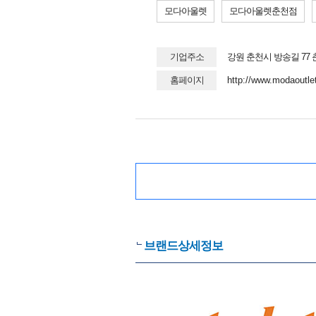
모다아울렛
모다아울렛춘천점
기업주소
강원 춘천시 방송길 77
홈페이지
http://www.modaoutle
브랜드상세정보