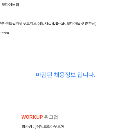
모다이노칩
 춘천센트럴타워푸르지오 상업시설 (B1F~2F, 모다아울렛 춘천점)
t.com
마감된 채용정보 입니다.
WORKUP
워크업
회사명 : (주)워크업아웃도어