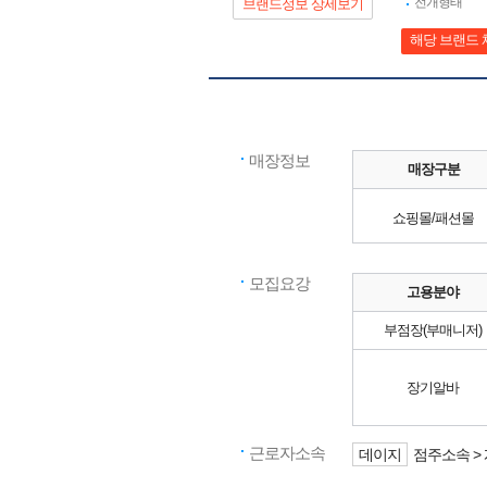
전개형태
브랜드정보 상세보기
해당 브랜드 
매장정보
매장구분
쇼핑몰/패션몰
모집요강
고용분야
부점장(부매니저)
장기알바
근로자소속
데이지
점주소속 >