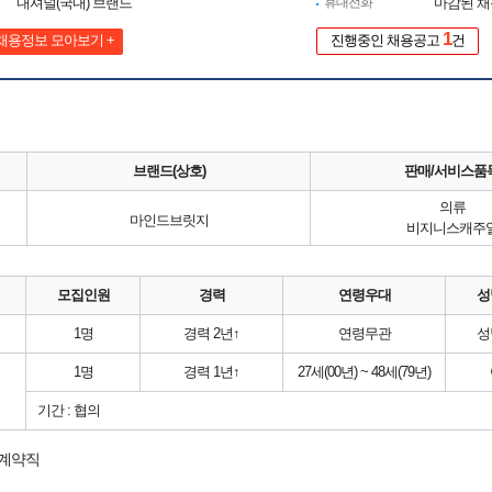
내셔널(국내) 브랜드
휴대전화
마감된 
1
채용정보 모아보기 +
진행중인 채용공고
건
브랜드(상호)
판매/서비스품
의류
마인드브릿지
비지니스캐주
모집인원
경력
연령우대
성
1명
경력 2년↑
연령무관
성
1명
경력 1년↑
27세(00년) ~ 48세(79년)
기간 : 협의
 계약직