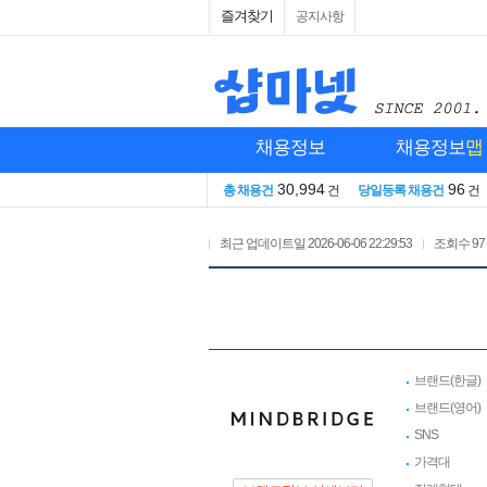
즐겨찾기
공지사항
채용정보
채용정보
맵
30,994
96
총 채용건
건
당일등록 채용건
건
최근 업데이트일
2026-06-06 22:29:53
조회수
97
브랜드(한글)
브랜드(영어)
SNS
가격대