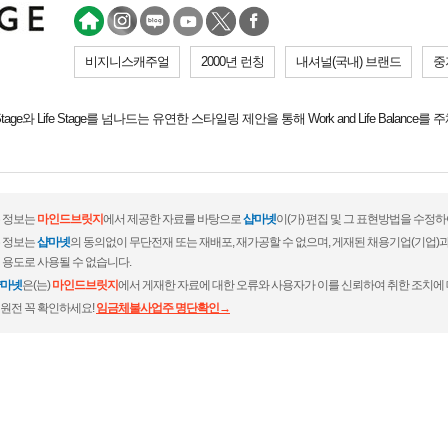
비지니스캐주얼
2000년 런칭
내셔널(국내) 브랜드
중
age와 Life Stage를 넘나드는 유연한 스타일링 제안을 통해 Work and Life Balance를 
 정보는
마인드브릿지
에서 제공한 자료를 바탕으로
샵마넷
이(가) 편집 및 그 표현방법을 수정
 정보는
샵마넷
의 동의없이 무단전재 또는 재배포, 재가공할 수 없으며, 게재된 채용기업(기업
 용도로 사용될 수 없습니다.
마넷
은(는)
마인드브릿지
에서 게재한 자료에 대한 오류와 사용자가 이를 신뢰하여 취한 조치에 
원전 꼭 확인하세요!
임금체불사업주 명단확인→